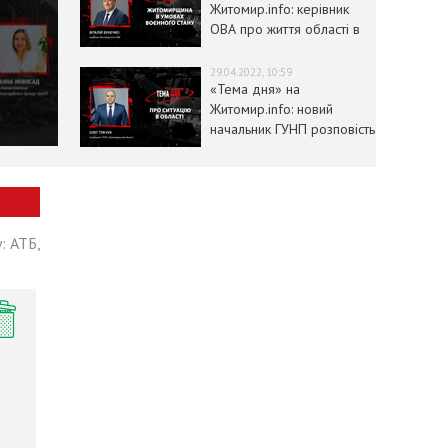
Житомир.info: керівник
ОВА про життя області в
умовах воєнного стану
29.04.2022, 10:59
«Тема дня» на
Житомир.info: новий
начальник ГУНП розповість
про ситуацію в області
: АТБ,