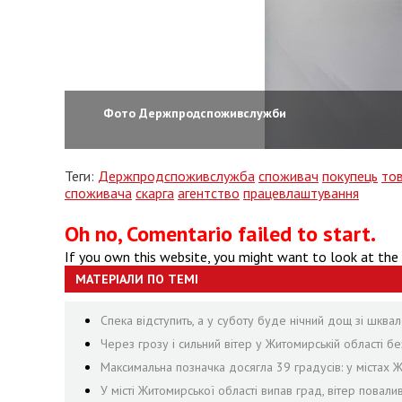
Фото Держпродспоживслужби
Теги:
Держпродспоживслужба
споживач
покупець
то
споживача
скарга
агентство
працевлаштування
Oh no, Comentario failed to start.
If you own this website, you might want to look at the
МАТЕРІАЛИ ПО ТЕМІ
Спека відступить, а у суботу буде нічний дощ зі шквал
Через грозу і сильний вітер у Житомирській області 
Максимальна позначка досягла 39 градусів: у містах 
У місті Житомирської області випав град, вітер пова