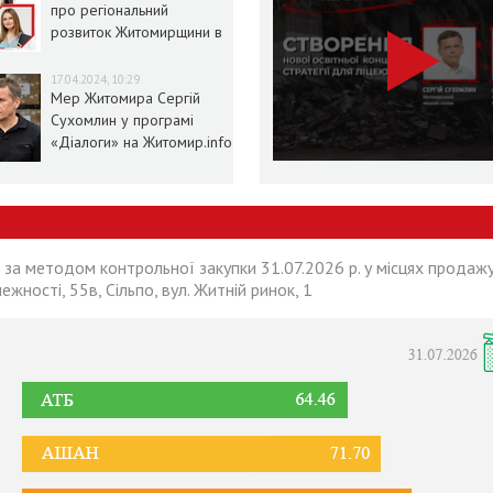
про регіональний
розвиток Житомирщини в
умовах воєнного стану
17.04.2024, 10:29
Мер Житомира Сергій
Сухомлин у програмі
«Діалоги» на Житомир.info
 за методом контрольної закупки 31.07.2026 р. у місцях продажу
лежності, 55в, Сільпо, вул. Житній ринок, 1