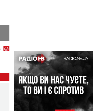
Фото Держпродспоживслужби
у