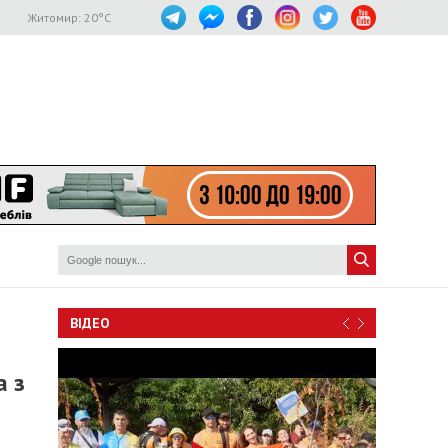
Житомир:
20
°C
ВІДЕО
а з