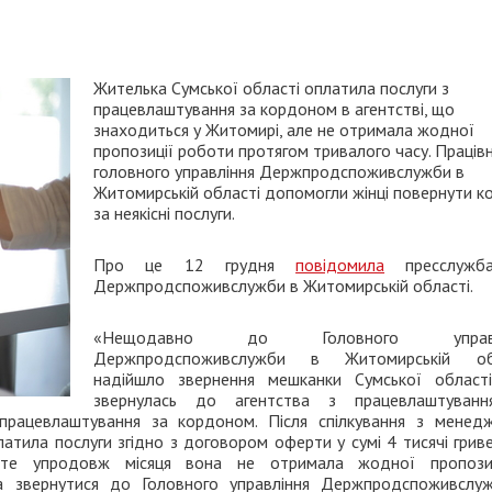
Жителька Сумської області оплатила послуги з
працевлаштування за кордоном в агентстві, що
знаходиться у Житомирі, але не отримала жодної
пропозиції роботи протягом тривалого часу. Праців
головного управління Держпродспоживслужби в
Житомирській області допомогли жінці повернути к
за неякісні послуги.
Про це 12 грудня
повідомила
пресслужб
Держпродспоживслужби в Житомирській області.
«Нещодавно до Головного управл
Держпродспоживслужби в Житомирській об
надійшло звернення мешканки Сумської області
звернулась до агентства з працевлаштуванн
працевлаштування за кордоном. Після спілкування з менед
атила послуги згідно з договором оферти у сумі 4 тисячі грив
роте упродовж місяця вона не отримала жодної пропози
ла звернутися до Головного управління Держпродспоживслу