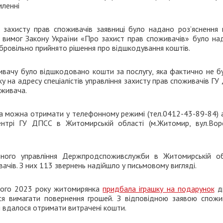
мленні
ня захисту прав споживачів заявниці було надано роз’яснення
я вимог Закону України «Про захист прав споживачів» було над
обровільно прийнято рішення про відшкодування коштів.
вачу було відшкодовано кошти за послугу, яка фактично не бу
ку на адресу спеціалістів управління захисту прав споживачів Г
оживача.
ача можна отримати у телефонному режимі (тел.0412-43-89-84) 
ентрі ГУ ДПСС в Житомирській області (м.Житомир, вул.Вор
вного управління Держпродспоживслужби в Житомирській об
ачів. З них 113 звернень надійшло у письмовому вигляді.
вого 2023 року житомирянка
придбала іграшку на подарунок
ди
ся вимагати повернення грошей. З відповідною заявою спожи
 вдалося отримати витрачені кошти.