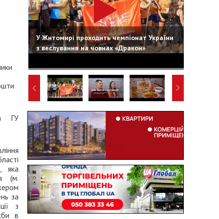
У Житомирі проходить чемпіонат України
з веслування на човнах «Дракон»
ники
ошти
а ГУ
іння
ласті
, яка
я (м.
жером
ень за
ції з
жби в