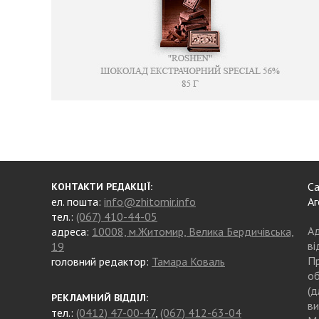
Са
КОНТАКТИ РЕДАКЦІЇ:
ел. пошта:
info@zhitomir.info
Аг
тел.:
(067) 410-44-05
Ад
адреса:
10008, м.Житомир, Велика Бердичівська,
ві
19
Пр
головний редактор:
Тамара Коваль
об
(д
РЕКЛАМНИЙ ВІДДІЛ:
ви
тел.:
(0412) 47-00-47
,
(067) 412-63-04