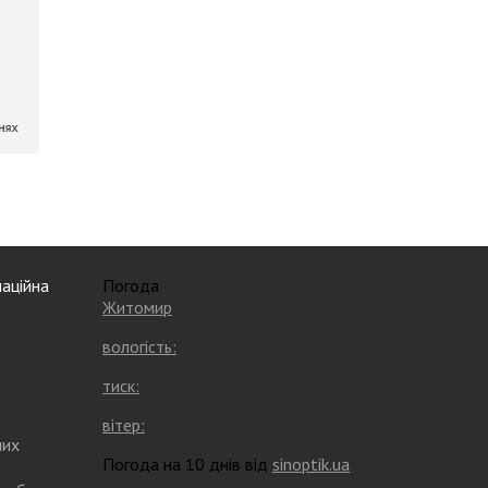
аційна
Погода
Житомир
вологість:
тиск:
вітер:
них
Погода на 10 днів від
sinoptik.ua