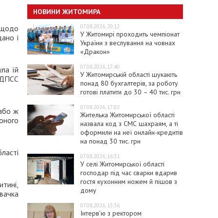
НОВИНИ ЖИТОМИРА
07.08.2026, 20:12
 щодо
У Житомирі проходить чемпіонат
ано і
України з веслування на човнах
«Дракон»
07.08.2026, 17:40
ла їй
У Житомирській області шукають
У ДПСС
понад 80 бухгалтерів, за роботу
готові платити до 30 – 40 тис. грн
07.08.2026, 17:02
або ж
Жителька Житомирської області
оного
назвала код з СМС шахраям, а ті
оформили на неї онлайн-кредитів
на понад 30 тис. грн
ласті
07.08.2026, 16:31
У селі Житомирської області
господар під час сварки вдарив
гостя кухонним ножем й пішов з
тині,
дому
вачка
07.08.2026, 15:36
Інтерв’ю з ректором