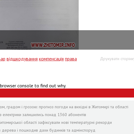
вар
відшкодування
компенсація
права
Друкувати сторінк
 browser console to find out why.
ом, градом і грозою: прогноз погоди на вихідні в Житомирі та області
без електрики залишились понад 1360 абонентів
Житомирської області зафіксували нові температурні рекорди
лив дерева і пошкодив дахи будинків та адмінспоруд