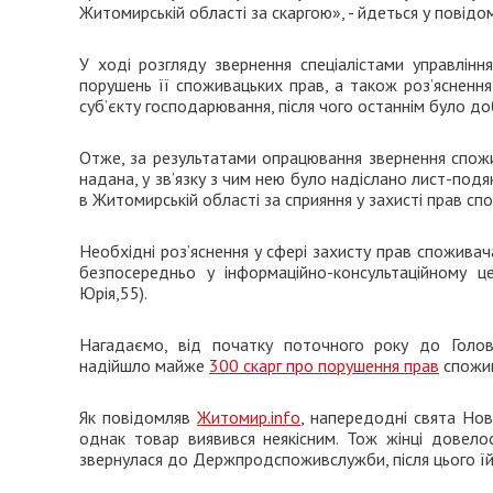
Житомирській області за скаргою», - йдеться у повідо
У ході розгляду звернення спеціалістами управлін
порушень її споживацьких прав, а також роз’ясненн
суб’єкту господарювання, після чого останнім було д
Отже, за результатами опрацювання звернення спожи
надана, у зв’язку з чим нею було надіслано лист-подя
в Житомирській області за сприяння у захисті прав сп
Необхідні роз’яснення у сфері захисту прав спожив
безпосередньо у інформаційно-консультаційному ц
Юрія,55).
Нагадаємо, від початку поточного року до Голо
надійшло майже
300 скарг про порушення прав
спожив
Як повідомляв
Житомир.info
, напередодні свята Но
однак товар виявився неякісним. Тож жінці довело
звернулася до Держпродспоживслужби, після цього їй