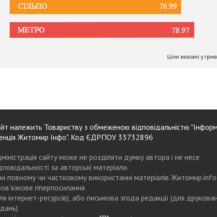
йт належить Товариству з обмеженою відповідальністю "Інформ
енція Житомир Інфо". Код ЄДРПОУ 33732896
міністрація сайту може не розділяти думку автора і не несе
дповідальності за авторські матеріали.
и повному чи частковому використанні матеріалів Житомир.info
ов’язкове гіперпосилання
ля інтернет-ресурсів), або письмова згода редакції (для друкова
дань)