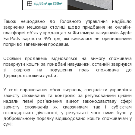
Також нещодавно до Головного управління надійшло
звернення мешканця столиці щодо придбання на онлайн-
платформі об′яв у продавця з м. Житомира навушників Apple
EarPods вартістю 495 грн, які виявилися не оригінальними
попри всі запевнення продавця.
Оскільки продавець відмовлявся на вимогу споживача
повернути кошти за придбані навушники, останній звернувся
зі скаргою на порушення прав споживача до
Держпродспоживслужби .
У ході опрацювання обох звернень, спеціалісти управління
захисту споживачів та контролю за регульованими цінами
надали певні роз′яснення вимог законодавствау сфері
захисту споживачів як скаржникам так і суб’єктам
господарської діяльності, у результаті чого ними було у
добровільному порядку відшкодовано кошти споживачам у
сумі: