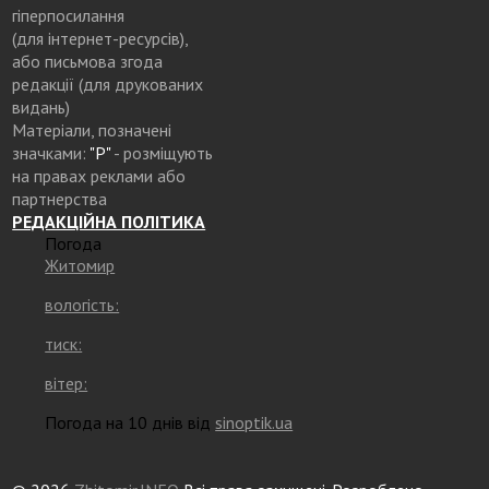
гіперпосилання
(для інтернет-ресурсів),
або письмова згода
редакції (для друкованих
видань)
Матеріали, позначені
значками:
"Р"
- розміщують
на правах реклами або
партнерства
РЕДАКЦІЙНА ПОЛІТИКА
Погода
Житомир
вологість:
тиск:
вітер:
Погода на 10 днів від
sinoptik.ua