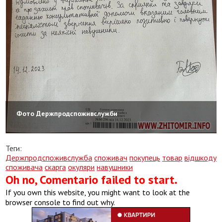
Фото Держпродспоживслужби
Теги:
Держпродспоживслужба
споживач
покупець
товар
відшкодув
споживача
скарга
окуляри
навушники
Oh no, Comentario failed to start.
If you own this website, you might want to look at the
browser console to find out why.