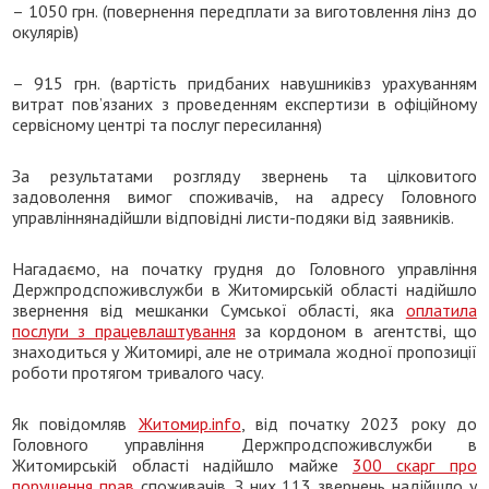
– 1050 грн. (повернення передплати за виготовлення лінз до
окулярів)
– 915 грн. (вартість придбаних навушниківз урахуванням
витрат пов’язаних з проведенням експертизи в офіційному
сервісному центрі та послуг пересилання)
За результатами розгляду звернень та цілковитого
задоволення вимог споживачів, на адресу Головного
управліннянадійшли відповідні листи-подяки від заявників.
Нагадаємо, на початку грудня до Головного управління
Держпродспоживслужби в Житомирській області надійшло
звернення від мешканки Сумської області, яка
оплатила
послуги з працевлаштування
за кордоном в агентстві, що
знаходиться у Житомирі, але не отримала жодної пропозиції
роботи протягом тривалого часу.
Як повідомляв
Житомир.info
, від початку 2023 року до
Головного управління Держпродспоживслужби в
Житомирській області надійшло майже
300 скарг про
порушення прав
споживачів. З них 113 звернень надійшло у