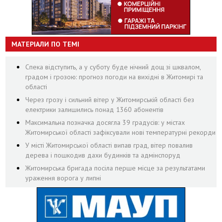
МАТЕРІАЛИ ПО ТЕМІ
Спека відступить, а у суботу буде нічний дощ зі шквалом,
градом і грозою: прогноз погоди на вихідні в Житомирі та
області
Через грозу і сильний вітер у Житомирській області без
електрики залишились понад 1360 абонентів
Максимальна позначка досягла 39 градусів: у містах
Житомирської області зафіксували нові температурні рекорди
У місті Житомирської області випав град, вітер повалив
дерева і пошкодив дахи будинків та адмінспоруд
Житомирська бригада посіла перше місце за результатами
ураження ворога у липні