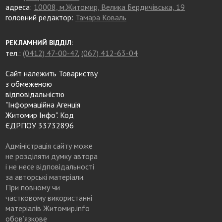
адреса:
10008, м.Житомир, Велика Бердичівська, 19
головний редактор:
Тамара Коваль
РЕКЛАМНИЙ ВІДДІЛ:
тел.:
(0412) 47-00-47
,
(067) 412-63-04
Сайт належить Товариству
з обмеженою
відповідальністю
"Інформаційна Агенція
Житомир Інфо". Код
ЄДРПОУ 33732896
Адміністрація сайту може
не розділяти думку автора
і не несе відповідальності
за авторські матеріали.
При повному чи
частковому використанні
матеріалів Житомир.info
обов’язкове