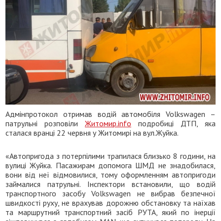
Адмінпротокол отримав водій автомобіля Volkswagen –
патрульні розповіли
Житомир.info
подробиці ДТП, яка
сталася вранці 22 червня у Житомирі на вул.Жуйка.
«Автопригода з потерпілими трапилася близько 8 години, на
вулиці Жуйка. Пасажирам допомога ШМД не знадобилася,
вони від неї відмовилися, тому оформленням автопригоди
займалися патрульні. Інспектори встановили, що водій
транспортного засобу Volkswagen не вибрав безпечної
швидкості руху, не врахував дорожню обстановку та наїхав
та маршрутний транспортний засіб РУТА, який по інерції