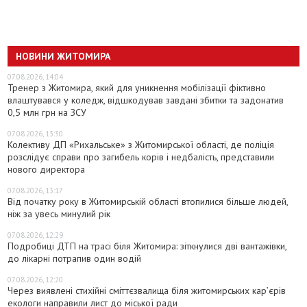
НОВИНИ ЖИТОМИРА
07.08.2026, 14:04
Тренер з Житомира, який для уникнення мобілізації фіктивно
влаштувався у коледж, відшкодував завдані збитки та задонатив
0,5 млн грн на ЗСУ
07.08.2026, 13:30
Колективу ДП «Рихальське» з Житомирської області, де поліція
розслідує справи про загибель корів і недбалість, представили
нового директора
07.08.2026, 13:17
Від початку року в Житомирській області втопилися більше людей,
ніж за увесь минулий рік
07.08.2026, 12:29
Подробиці ДТП на трасі біля Житомира: зіткнулися дві вантажівки,
до лікарні потрапив один водій
07.08.2026, 12:20
Через виявлені стихійні сміттєзвалища біля житомирських кар’єрів
екологи направили лист до міської ради