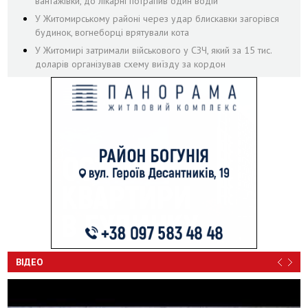
вантажівки, до лікарні потрапив один водій
У Житомирському районі через удар блискавки загорівся
будинок, вогнеборці врятували кота
У Житомирі затримали військового у СЗЧ, який за 15 тис.
доларів організував схему виїзду за кордон
ВІДЕО