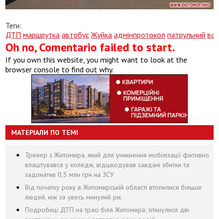
Теги:
ДТП
маршрутка
автобус
Жуйка
адмінпротокол
патрульний
вод
Oh no, Comentario failed to start.
If you own this website, you might want to look at the
browser console to find out why.
МАТЕРІАЛИ ПО ТЕМІ
Тренер з Житомира, який для уникнення мобілізації фіктивно
влаштувався у коледж, відшкодував завдані збитки та
задонатив 0,5 млн грн на ЗСУ
Від початку року в Житомирській області втопилися більше
людей, ніж за увесь минулий рік
Подробиці ДТП на трасі біля Житомира: зіткнулися дві