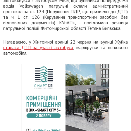
зіштовхнувся з автобусом МАN, що зупинився попереду. На
водія Volkswagen патрульні склали адміністративний
протокол за ст. 124 (Порушення ПДР, що призвело до ДТП)
та ч. 1 ст. 126 (Керування транспортним засобом без
відповідних документів) КУпАП», - повідомила речниця
патрульної поліції Житомирської області Тетяна Вигівська.
Нагадаємо, у Житомирі вранці 22 червня на вулиці Жуйка
сталася ДТП за участі автобуса
, маршрутки та легкового
автомобіля.