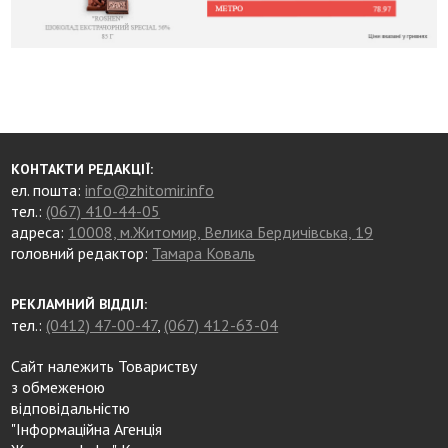
КОНТАКТИ РЕДАКЦІЇ:
ел. пошта:
info@zhitomir.info
тел.:
(067) 410-44-05
адреса:
10008, м.Житомир, Велика Бердичівська, 19
головний редактор:
Тамара Коваль
РЕКЛАМНИЙ ВІДДІЛ:
тел.:
(0412) 47-00-47
,
(067) 412-63-04
Сайт належить Товариству
з обмеженою
відповідальністю
"Інформаційна Агенція