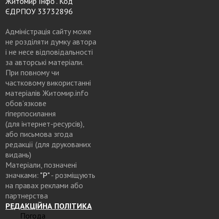
Житомир Інфо". Код
ЄДРПОУ 33732896
Адміністрація сайту може
не розділяти думку автора
і не несе відповідальності
за авторські матеріали.
При повному чи
частковому використанні
матеріалів Житомир.info
обов’язкове
гіперпосилання
(для інтернет-ресурсів),
або письмова згода
редакції (для друкованих
видань)
Матеріали, позначені
значками:
"Р"
- розміщують
на правах реклами або
партнерства
РЕДАКЦІЙНА ПОЛІТИКА
Погода