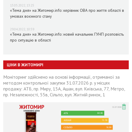
13.05.2022, 13:25
«Тема дня» на Житомир.info: керівник ОВА про життя області в
умовах воєнного стану
29.04.2022, 10:59
«Тема дня» на Житомир.info: новий начальник ГУНП розповість
про ситуацію в області
ЦІНИ В ЖИТОМИРІ
Моніторинг здійснено на основі інформації, отриманої за
методом контрольної закупки 31.07.2026 р. у місцях
продажу: АТБ, пр. Миру, 15А, Ашан, вул. Київська, 77, Метро,
пр. Незалежності, 55в, Сільпо, вул. Житній ринок, 1