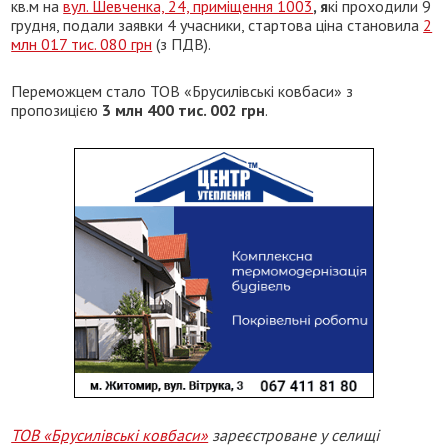
кв.м на
вул. Шевченка, 24, приміщення 1003
, я
кі проходили 9
грудня, подали заявки 4 учасники, стартова ціна становила
2
млн 017 тис. 080 грн
(з ПДВ).
Переможцем стало ТОВ «Брусилівські ковбаси» з
пропозицією
3 млн 400 тис. 002 грн
.
ТОВ «Брусилівські ковбаси»
зареєстроване у селищі