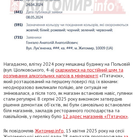
Нагадаємо, влітку 2024 року мешканці будинку на Польовій
(вул. Ціолковського, 4-а)
скаржилися на постійний шум та
розпивання алкогольних напоїв в мінімаркеті
«П’ятачок»,
який розташований на першому поверсі під їх вікнами:
неодноразово викликали поліцію, але ситуація не
змінювалася, а після того, як магазин встановив навіс, гулянки
стали регулярні. В серпні 2025 року виконком затвердив
рішення демонтаж об’єктів, які були самовільно встановлені
біля магазинів, закладів ресторанного господарства та
павільйонів, у переліку було
12 адрес магазинів «П’ятачок»
.
Як повідомляв
Житомир.info
, 15 квітня 2025 року на сесії
Житомирської міської ради 28 депутатів проголосували
за