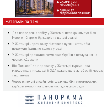
МАТЕРІАЛИ ПО ТЕМІ
Для проведення забігу у Житомирі перекриють рух біля
Нового і Старого бульварів та ще дві вулиці
У Житомирі через зливу підтопило вулиці: автомобілі
подекуди їздять по колеса у воді
У Житомирі проходить чемпіонат України з веслування на
човнах «Дракон»
Від Польової до гідропарку у Житомирі курсує нова
маршрутка, у міськраді й ОДА кажуть, що в автобусній мережі
такої немає
Через виявлені стихійні сміттєзвалища біля житомирських
кар’єрів екологи направили лист до міської ради