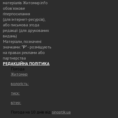
матеріалів Житомир.info
обов’язкове
гіперпосилання
(для інтернет-ресурсів),
або письмова згода
редакції (для друкованих
видань)
Матеріали, позначені
значками:
"Р"
- розміщують
на правах реклами або
партнерства
РЕДАКЦІЙНА ПОЛІТИКА
Погода
Житомир
вологість:
тиск:
вітер:
Погода на 10 днів від
sinoptik.ua