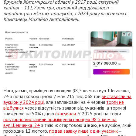
Брусилів Житомирської області у 2017 році, статутний
капітал – 111,7 млн грн, основний вид діяльності –
виробництво м'ясних продуктів, з 2023 року власником є
Компанець Михайло Анатолійович.
Нагадаємо, приміщення площею 98,5 кв.м на вул. Шевченка,
24 з початковою ціною 2 млн 215 тис. 068 грн
виставляли на
аукціон у 2024 році
, але заплановані на 4 червня
торги не
відбулися
через відсутність заявок від учасників, а торги зі
зниженою на 50% ціною
скасували
. У 2025 році на торги
повторно виставили приміщення площею 98,5 кв.м на
вул.Шевченка, 24
з тією ж стартовою
ціною
, на аукціон, який
проходив 12 лютого,
подав заявку лише один учасник
–