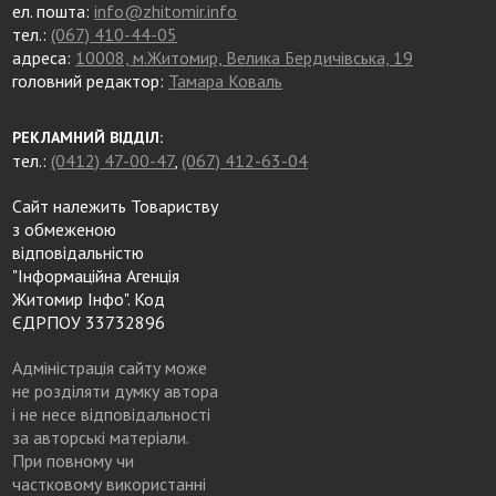
ел. пошта:
info@zhitomir.info
тел.:
(067) 410-44-05
адреса:
10008, м.Житомир, Велика Бердичівська, 19
головний редактор:
Тамара Коваль
РЕКЛАМНИЙ ВІДДІЛ:
тел.:
(0412) 47-00-47
,
(067) 412-63-04
Сайт належить Товариству
з обмеженою
відповідальністю
"Інформаційна Агенція
Житомир Інфо". Код
ЄДРПОУ 33732896
Адміністрація сайту може
не розділяти думку автора
і не несе відповідальності
за авторські матеріали.
При повному чи
частковому використанні