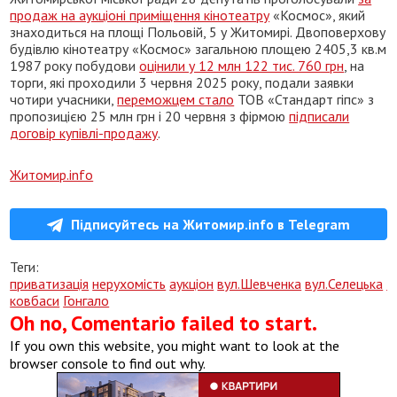
продаж на аукціоні приміщення кінотеатру
«Космос», який
знаходиться на площі Польовій, 5 у Житомирі. Двоповерхову
будівлю кінотеатру «Космос» загальною площею 2405,3 кв.м
1987 року побудови
оцінили у 12 млн 122 тис. 760 грн
, на
торги, які проходили 3 червня 2025 року, подали заявки
чотири учасники,
переможцем стало
ТОВ «Стандарт гіпс» з
пропозицією 25 млн грн і 20 червня з фірмою
підписали
договір купівлі-продажу
.
Житомир.info
Підписуйтесь на Житомир.info в Telegram
Теги:
приватизація
нерухомість
аукціон
вул.Шевченка
вул.Селецька
Б
ковбаси
Гонгало
Oh no, Comentario failed to start.
If you own this website, you might want to look at the
browser console to find out why.