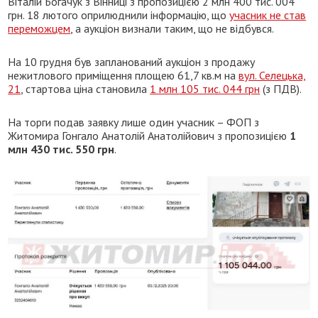
Віталій Богачук з Вінниці з пропозицією 2 млн 400 тис. 004
грн. 18 лютого оприлюднили інформацію, що
учасник не став
переможцем
, а аукціон визнали таким, що не відбувся.
На 10 грудня був запланований аукціон з продажу
нежитлового приміщення площею 61,7 кв.м на
вул. Селецька,
21
, стартова ціна становила
1 млн 105 тис. 044 грн
(з ПДВ).
На торги подав заявку лише один учасник – ФОП з
Житомира Гонгало Анатолій Анатолійович з пропозицією
1
млн 430 тис. 550 грн
.