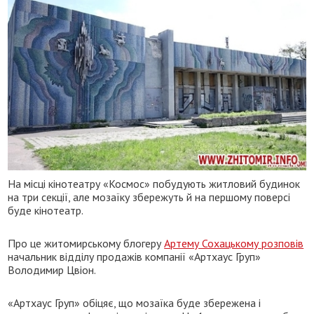
На місці кінотеатру «Космос» побудують житловий будинок
на три секції, але мозаїку збережуть й на першому поверсі
буде кінотеатр.
Про це житомирському блогеру
Артему Сохацькому розповів
начальник відділу продажів компанії «Артхаус Груп»
Володимир Цвіон.
«Артхаус Груп» обіцяє, що мозаїка буде збережена і