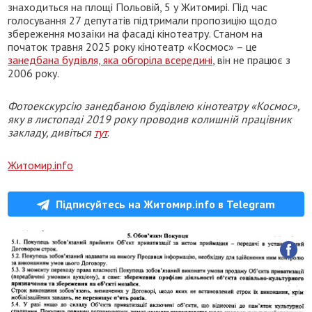
знаходиться на площі Польовій, 5 у Житомирі. Під час
голосування 27 депутатів підтримали пропозицію щодо
збереження мозаїки на фасаді кінотеатру. Станом на
початок травня 2025 року кінотеатр «Космос» – це
занедбана будівля, яка обгоріла всередині
, він не працює з
2006 року.
Фотоекскурсію занедбаною будівлею кінотеатру «Космос»,
яку в листопаді 2019 року проводив колишній працівник
закладу, дивіться
тут
.
Житомир.info
Підписуйтесь на Житомир.info в Telegram