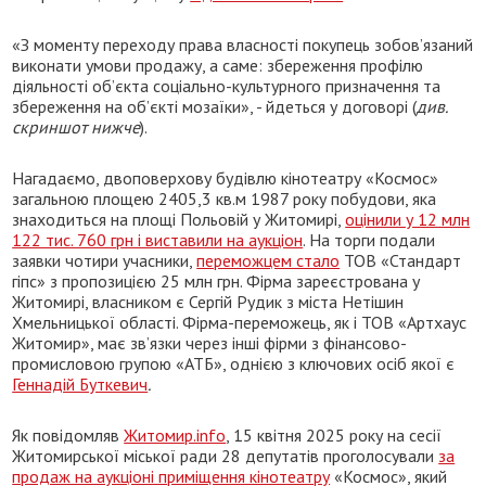
«З моменту переходу права власності покупець зобов’язаний
виконати умови продажу, а саме: збереження профілю
діяльності об’єкта соціально-культурного призначення та
збереження на об’єкті мозаїки», - йдеться у договорі (
див.
скриншот нижче
).
Нагадаємо, двоповерхову будівлю кінотеатру «Космос»
загальною площею 2405,3 кв.м 1987 року побудови, яка
знаходиться на площі Польовій у Житомирі,
оцінили у 12 млн
122 тис. 760 грн і виставили на аукціон
. На торги подали
заявки чотири учасники,
переможцем стало
ТОВ «Стандарт
гіпс» з пропозицією 25 млн грн. Фірма зареєстрована у
Житомирі, власником є Сергій Рудик з міста Нетішин
Хмельницької області. Фірма-переможець, як і ТОВ «Артхаус
Житомир», має зв’язки через інші фірми з фінансово-
промисловою групою «АТБ», однією з ключових осіб якої є
Геннадій Буткевич
.
Як повідомляв
Житомир.info
, 15 квітня 2025 року на сесії
Житомирської міської ради 28 депутатів проголосували
за
продаж на аукціоні приміщення кінотеатру
«Космос», який