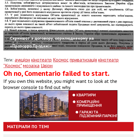
Скриншот з договору, оприлюдненому на
«Прозорро.Продажі»
Теги:
аукціон
кінотеатр
Космос
приватизація
кінотеатр
"Космос"
мозаїка
Цвіон
Oh no, Comentario failed to start.
If you own this website, you might want to look at the
browser console to find out why.
МАТЕРІАЛИ ПО ТЕМІ