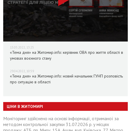
13.05.2022, 13:25
«Тема дня» на Житомир.info: керівник ОВА про життя області в
умовах воєнного стану
29.04.2022, 10:59
«Тема дня» на Житомир.info: новий начальник ГУНП розповість
про ситуацію в області
ЦІНИ В ЖИТОМИРІ
Моніторинг здійснено на основі інформації, отриманої за
методом контрольної закупки 31.07.2026 р. у місцях
продажу: АТБ, пр. Миру, 15А, Ашан, вул. Київська, 77, Метро,