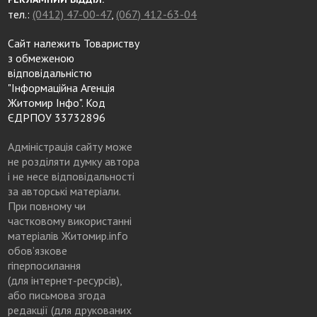
тел.:
(0412) 47-00-47
,
(067) 412-63-04
Сайт належить Товариству
з обмеженою
відповідальністю
"Інформаційна Агенція
Житомир Інфо". Код
ЄДРПОУ 33732896
Адміністрація сайту може
не розділяти думку автора
і не несе відповідальності
за авторські матеріали.
При повному чи
частковому використанні
матеріалів Житомир.info
обов’язкове
гіперпосилання
(для інтернет-ресурсів),
або письмова згода
редакції (для друкованих