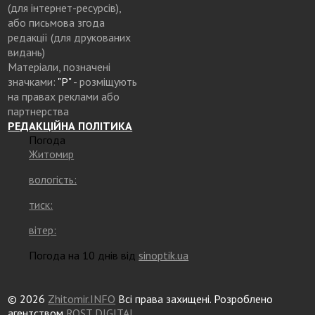
(для інтернет-ресурсів),
або письмова згода
редакції (для друкованих
видань)
Матеріали, позначені
значками:
"Р"
- розміщують
на правах реклами або
партнерства
РЕДАКЦІЙНА ПОЛІТИКА
Погода
Житомир
вологість:
тиск:
вітер:
Погода на 10 днів від
sinoptik.ua
© 2026
Zhitomir.INFO
Всі права захищені. Розроблено
агентством
ROST DIGITAL