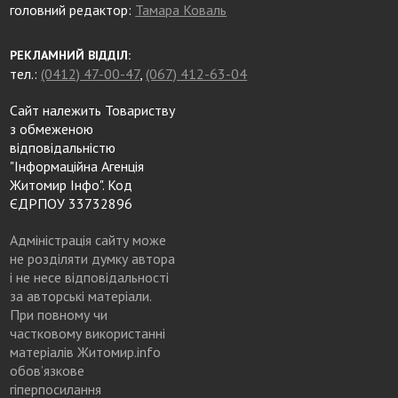
головний редактор:
Тамара Коваль
РЕКЛАМНИЙ ВІДДІЛ:
тел.:
(0412) 47-00-47
,
(067) 412-63-04
Сайт належить Товариству
з обмеженою
відповідальністю
"Інформаційна Агенція
Житомир Інфо". Код
ЄДРПОУ 33732896
Адміністрація сайту може
не розділяти думку автора
і не несе відповідальності
за авторські матеріали.
При повному чи
частковому використанні
матеріалів Житомир.info
обов’язкове
гіперпосилання