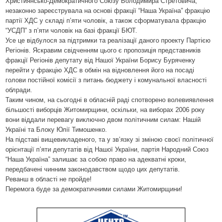
Християнсько-Демократичного Союзу Володимира Стретовича,
незаконно зареєструвала на основі фракції “Наша Україна” фракцію
партії ХДС у складі п’яти чоловік, а також сформатувала фракцію
“УСДП” з п’яти чоловік на базі фракції БЮТ.
Усе це відбулося за підтримки та реалізації даного проекту Партією
Регіонів. Яскравим свідченням цього є пропозиція представників
фракції Регіонів депутату від Нашої України Борису Буряченку
перейти у фракцію ХДС в обмін на відновлення його на посаді
голови постійної комісії з питань бюджету і комунальної власності
облради.
Таким чином, на сьогодні в обласній раді спотворено волевиявлення
більшості виборців Житомирщини, оскільки, на виборах 2006 року
вони віддали перевагу виключно двом політичним силам: Нашій
Україні та Блоку Юлії Тимошенко.
На підставі вищевикладеного, та у зв’язку зі зміною своєї політичної
орієнтації п’яти депутатів від Нашої України, партія Народний Союз
“Наша Україна” залишає за собою право на адекватні кроки,
передбачені чинним законодавством щодо цих депутатів.
Реванш в області не пройде!
Перемога буде за демократичними силами Житомирщини!