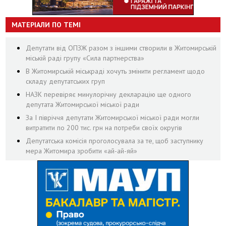
МАТЕРІАЛИ ПО ТЕМІ
Депутати від ОПЗЖ разом з іншими створили в Житомирській
міській раді групу «Сила партнерства»
В Житомирській міськраді хочуть змінити регламент щодо
складу депутатських груп
НАЗК перевіряє минулорічну декларацію ще одного
депутата Житомирської міської ради
За І півріччя депутати Житомирської міської ради могли
витратити по 200 тис. грн на потреби своїх округів
Депутатська комісія проголосувала за те, щоб заступнику
мера Житомира зробити «ай-ай-яй»