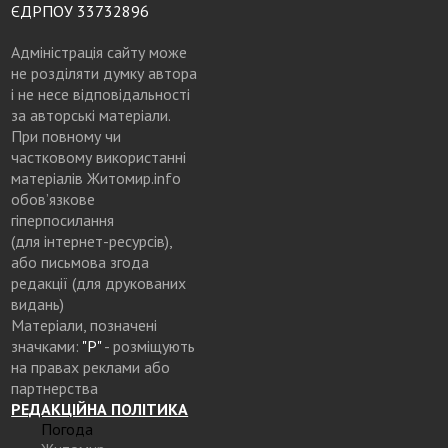
ЄДРПОУ 33732896
Адміністрація сайту може
не розділяти думку автора
і не несе відповідальності
за авторські матеріали.
При повному чи
частковому використанні
матеріалів Житомир.info
обов’язкове
гіперпосилання
(для інтернет-ресурсів),
або письмова згода
редакції (для друкованих
видань)
Матеріали, позначені
значками:
"Р"
- розміщують
на правах реклами або
партнерства
РЕДАКЦІЙНА ПОЛІТИКА
Погода