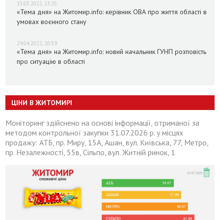
13.05.2022, 13:25
«Тема дня» на Житомир.info: керівник ОВА про життя області в
умовах воєнного стану
29.04.2022, 10:59
«Тема дня» на Житомир.info: новий начальник ГУНП розповість
про ситуацію в області
ЦІНИ В ЖИТОМИРІ
Моніторинг здійснено на основі інформації, отриманої за
методом контрольної закупки 31.07.2026 р. у місцях
продажу: АТБ, пр. Миру, 15А, Ашан, вул. Київська, 77, Метро,
пр. Незалежності, 55в, Сільпо, вул. Житній ринок, 1