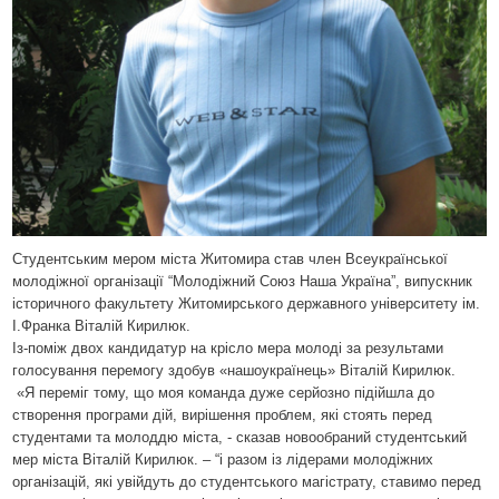
Студентським мером міста Житомира став член Всеукраїнської
молодіжної організації “Молодіжний Союз Наша Україна”, випускник
історичного факультету Житомирського державного університету ім.
І.Франка Віталій Кирилюк.
Із-поміж двох кандидатур на крісло мера молоді за результами
голосування перемогу здобув «нашоукраїнець» Віталій Кирилюк.
«Я переміг тому, що моя команда дуже серйозно підійшла до
створення програми дій, вирішення проблем, які стоять перед
студентами та молоддю міста, - сказав новообраний студентський
мер міста Віталій Кирилюк. – “і разом із лідерами молодіжних
організацій, які увійдуть до студентського магістрату, ставимо перед