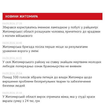
НОВИНИ ЖИТОМИРА
06.08.2026, 17:28
Збирався користуватись іменною лампадкою у побуті: у райцентрі
Житомирської області розшукали чоловіка, причетного до крадіжки
з могили військового
06.08.2026, 16:48
Житомирська бригада посіла перше місце за результатами
ураження ворога у липні
06.08.2026, 16:15
У селі Житомирського району на ставку знайшли мертвими молодих
лебедів: попередньо ознак браконьєрства не виявили
06.08.2026, 15:54
Понад 300 голосів зібрала петиція до влади Житомира щодо
вирішення проблеми безпритульних тварин та забезпечення
безпеки людей
06.08.2026, 15:18
У Житомирській області вирок отримала жінка, яка у студії краси
вкрала сумку з 24 тис. грн