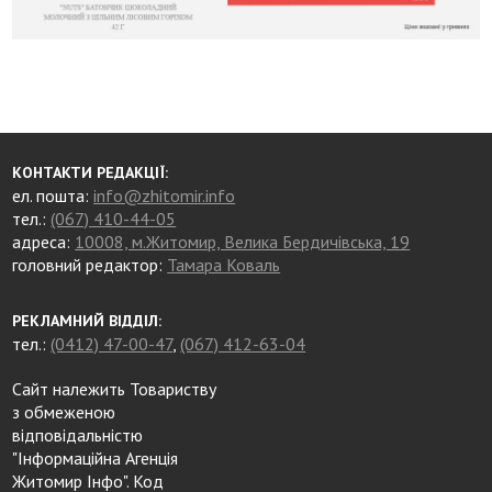
КОНТАКТИ РЕДАКЦІЇ:
ел. пошта:
info@zhitomir.info
тел.:
(067) 410-44-05
адреса:
10008, м.Житомир, Велика Бердичівська, 19
головний редактор:
Тамара Коваль
РЕКЛАМНИЙ ВІДДІЛ:
тел.:
(0412) 47-00-47
,
(067) 412-63-04
Сайт належить Товариству
з обмеженою
відповідальністю
"Інформаційна Агенція
Житомир Інфо". Код