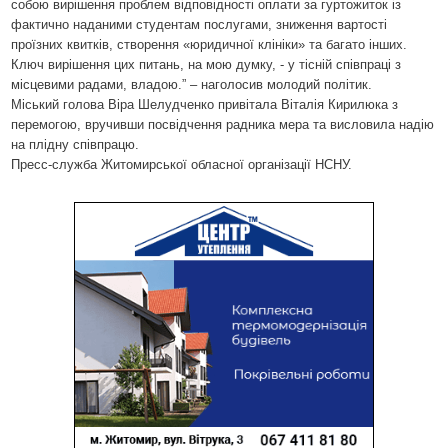
собою вирішення проблем відповідності оплати за гуртожиток із
фактично наданими студентам послугами, зниження вартості
проїзних квитків, створення «юридичної клініки» та багато інших.
Ключ вирішення цих питань, на мою думку, - у тісній співпраці з
місцевими радами, владою.” – наголосив молодий політик.
Міський голова Віра Шелудченко привітала Віталія Кирилюка з
перемогою, вручивши посвідчення радника мера та висловила надію
на плідну співпрацю.
Пресс-служба Житомирсько
ї обласної організації НСНУ.