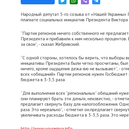
Народный депутат 5-го созыва от «Нашей Украины» 
плагиате социальных инициатив Президента Виктор
“Партия регионов ничего собственного не предлагает
Президента и прибавили к ним несколько процентов
за свои”, - сказал Жебривский.
“С одной стороны, хотелось бы верить, что выборы 
инициативы Президента были четко просчитаны, был
ничего, кроме ощущения дежа-вю не вызывают”, - от
всех «обещаний» Партии регионов нужен Госбюджет в
бюджета в 3-3,5 раза.
“Для выполнения всех “региональных” обещаний нужен
они планируют брать эти деньги, неизвестно, - отме
предлагает свернуть базу для налогообложения. Од
раза. Это нереально”, - отметил он.предлагает свер
увеличивать расходы бюджета в 3-3,5 раза. Это нереа
http://www.vovremya.info