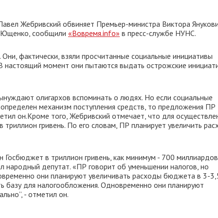
Павел Жебривский обвиняет Премьер-министра Виктора Янукови
а Ющенко, сообщили
«Вовремя.info»
в пресс-службе НУНС.
. Они, фактически, взяли просчитанные социальные инициативы
. В настоящий момент они пытаются выдать острожские инициат
вынуждают олигархов вспоминать о людях. Но если социальные
 определен механизм поступления средств, то предложения ПР
метил он.Кроме того, Жебривский отмечает, что для осуществле
 триллион гривень. По его словам, ПР планирует увеличить ра
 Госбюджет в триллион гривень, как минимум - 700 миллиардов.
тил народный депутат. «ПР говорит об уменьшении налогов, но
новременно они планируют увеличивать расходы бюджета в 3-3,
нуть базу для налогообложения. Одновременно они планируют
льно”, - отметил он.