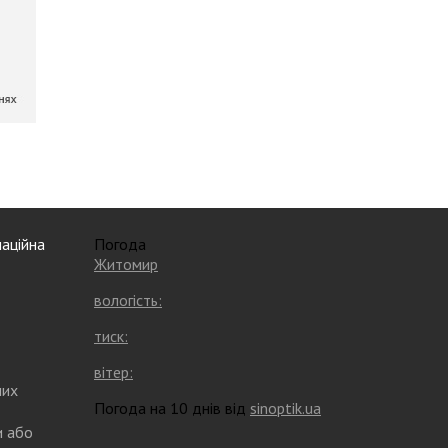
аційна
Погода
Житомир
вологість:
тиск:
вітер:
них
Погода на 10 днів від
sinoptik.ua
и або