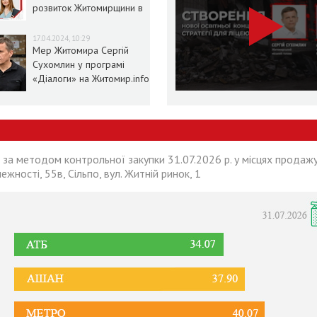
розвиток Житомирщини в
умовах воєнного стану
17.04.2024, 10:29
Мер Житомира Сергій
Сухомлин у програмі
«Діалоги» на Житомир.info
 за методом контрольної закупки 31.07.2026 р. у місцях продажу
лежності, 55в, Сільпо, вул. Житній ринок, 1