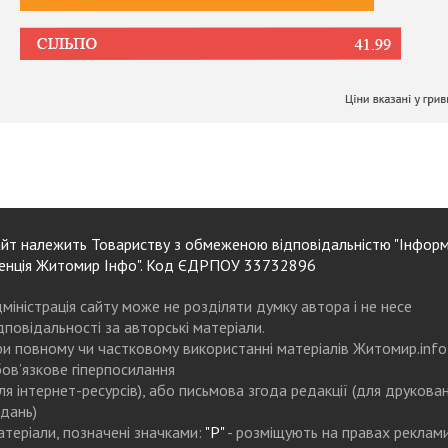
йт належить Товариству з обмеженою відповідальністю "Інформ
енція Житомир Інфо". Код ЄДРПОУ 33732896
міністрація сайту може не розділяти думку автора і не несе
дповідальності за авторські матеріали.
и повному чи частковому використанні матеріалів Житомир.info
ов’язкове гіперпосилання
ля інтернет-ресурсів), або письмова згода редакції (для друкова
дань)
теріали, позначені значками:
"Р"
- розміщують на правах реклам