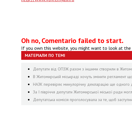
Oh no, Comentario failed to start.
If you own this website, you might want to look at the
МАТЕРІАЛИ ПО ТЕМІ
Депутати від ОПЗЖ разом з іншими створили в Житомир
В Житомирській міськраді хочуть змінити регламент щ
НАЗК перевіряє минулорічну декларацію ще одного д
За І півріччя депутати Житомирської міської ради могл
Депутатська комісія проголосувала за те, щоб заступ