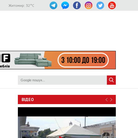
Житомир:
32
°C
ВІДЕО