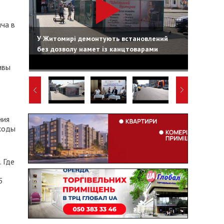
ча в
У Житомирі демонтують встановлений
без дозволу намет із канцтоварами
ивы
ния
сходы
 Где
5