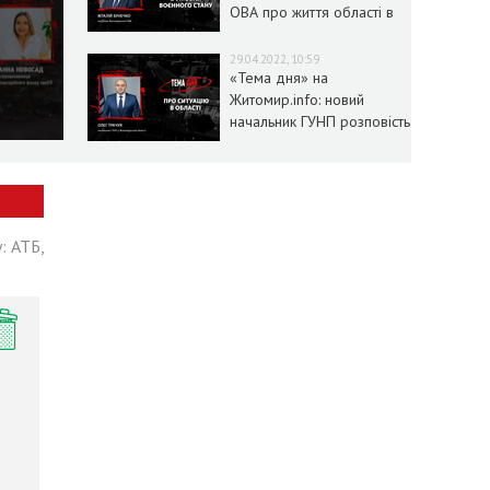
ОВА про життя області в
умовах воєнного стану
29.04.2022, 10:59
«Тема дня» на
Житомир.info: новий
начальник ГУНП розповість
про ситуацію в області
: АТБ,