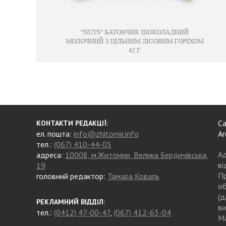
Са
КОНТАКТИ РЕДАКЦІЇ:
ел. пошта:
info@zhitomir.info
Аг
тел.:
(067) 410-44-05
Ад
адреса:
10008, м.Житомир, Велика Бердичівська,
ві
19
Пр
головний редактор:
Тамара Коваль
об
(д
РЕКЛАМНИЙ ВІДДІЛ:
ви
тел.:
(0412) 47-00-47
,
(067) 412-63-04
Ма