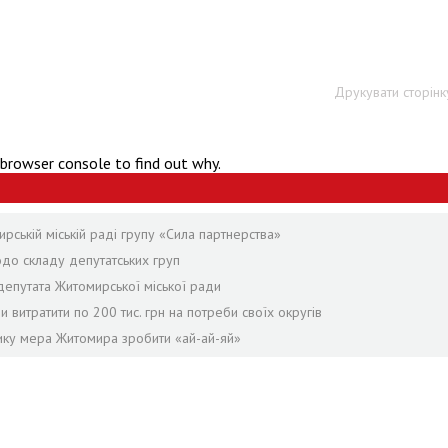
Друкувати сторінк
 browser console to find out why.
ській міській раді групу «Сила партнерства»
одо складу депутатських груп
епутата Житомирської міської ради
и витратити по 200 тис. грн на потреби своїх округів
нику мера Житомира зробити «ай-ай-яй»