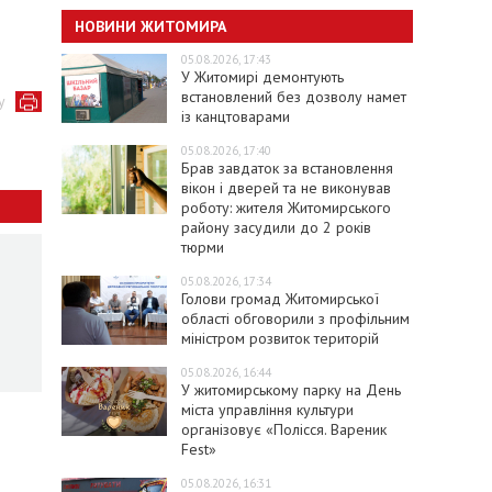
НОВИНИ ЖИТОМИРА
05.08.2026, 17:43
У Житомирі демонтують
встановлений без дозволу намет
у
із канцтоварами
05.08.2026, 17:40
Брав завдаток за встановлення
вікон і дверей та не виконував
роботу: жителя Житомирського
району засудили до 2 років
тюрми
05.08.2026, 17:34
Голови громад Житомирської
області обговорили з профільним
міністром розвиток територій
05.08.2026, 16:44
У житомирському парку на День
міста управління культури
організовує «Полісся. Вареник
Fest»
05.08.2026, 16:31