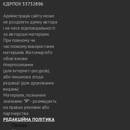
ЄДРПОУ 33732896
Адміністрація сайту може
не розділяти думку автора
і не несе відповідальності
за авторські матеріали.
При повному чи
частковому використанні
матеріалів Житомир.info
обов’язкове
гіперпосилання
(для інтернет-ресурсів),
або письмова згода
редакції (для друкованих
видань)
Матеріали, позначені
значками:
"Р"
- розміщують
на правах реклами або
партнерства
РЕДАКЦІЙНА ПОЛІТИКА
Погода