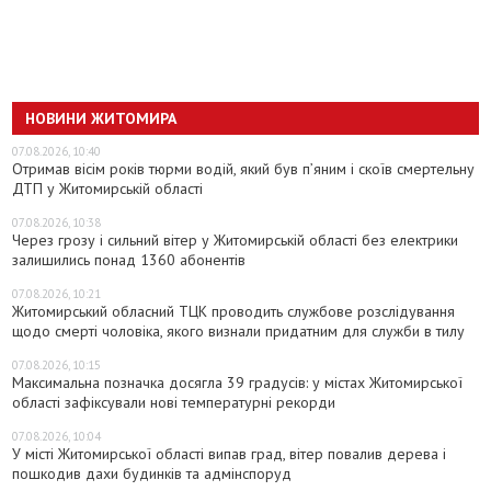
НОВИНИ ЖИТОМИРА
07.08.2026, 10:40
Отримав вісім років тюрми водій, який був п’яним і скоїв смертельну
ДТП у Житомирській області
07.08.2026, 10:38
Через грозу і сильний вітер у Житомирській області без електрики
залишились понад 1360 абонентів
07.08.2026, 10:21
Житомирський обласний ТЦК проводить службове розслідування
щодо смерті чоловіка, якого визнали придатним для служби в тилу
07.08.2026, 10:15
Максимальна позначка досягла 39 градусів: у містах Житомирської
області зафіксували нові температурні рекорди
07.08.2026, 10:04
У місті Житомирської області випав град, вітер повалив дерева і
пошкодив дахи будинків та адмінспоруд