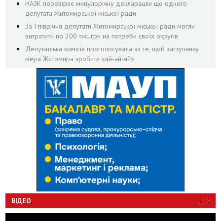
НАЗК перевіряє минулорічну декларацію ще одного
депутата Житомирської міської ради
За І півріччя депутати Житомирської міської ради могли
витратити по 200 тис. грн на потреби своїх округів
Депутатська комісія проголосувала за те, щоб заступнику
мера Житомира зробити «ай-ай-яй»
ВІДЕО