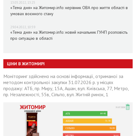
13.05.2022, 13:25
«Тема дня» на Житомир.info: керівник ОВА про життя області в
умовах воєнного стану
29.04.2022, 10:59
«Тема дня» на Житомир.info: новий начальник ГУНП розповість
про ситуацію в області
ЦІНИ В ЖИТОМИРІ
Моніторинг здійснено на основі інформації, отриманої за
методом контрольної закупки 31.07.2026 р. у місцях
продажу: АТБ, пр. Миру, 15А, Ашан, вул. Київська, 77, Метро,
пр. Незалежності, 55в, Сільпо, вул. Житній ринок, 1