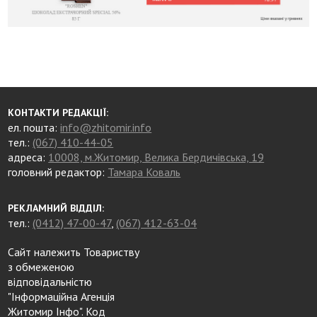
КОНТАКТИ РЕДАКЦІЇ:
ел. пошта:
info@zhitomir.info
тел.:
(067) 410-44-05
адреса:
10008, м.Житомир, Велика Бердичівська, 19
головний редактор:
Тамара Коваль
РЕКЛАМНИЙ ВІДДІЛ:
тел.:
(0412) 47-00-47
,
(067) 412-63-04
Сайт належить Товариству
з обмеженою
відповідальністю
"Інформаційна Агенція
Житомир Інфо". Код