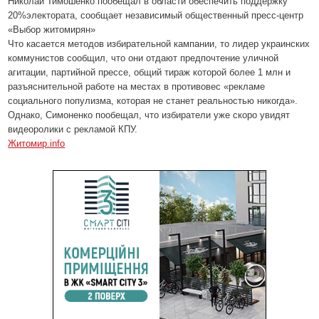
Николай Тимошенко
пообещал в области
обеспечить поддержку
20%
электората
, сообщает независимый общественный пресс-центр
«Выбор житомирян»
Что касается методов избирательной кампании, то лидер украинских
коммунистов сообщил, что они отдают предпочтение уличной
агитации, партийной прессе, общий тираж которой более 1 млн и
разъяснительной работе на местах в противовес «рекламе
социального популизма, которая не станет реальностью никогда».
Однако, Симоненко пообещал, что избиратели уже скоро увидят
видеоролики с рекламой КПУ.
Житомир.info