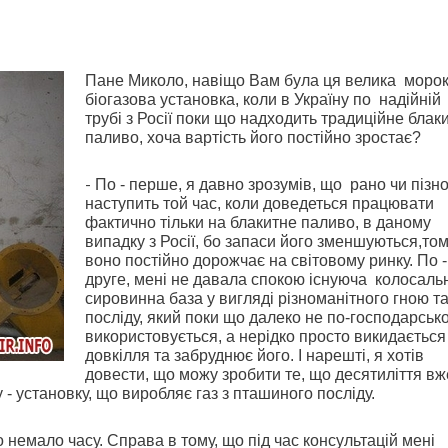
Пане Миколо, навіщо Вам була ця велика
морок
біогазова установка, коли в Україну по
надійній
трубі з Росії поки що надходить
традиційне блак
паливо, хоча вартість його постійно зростає?
-
По - перше, я давно зрозумів, що
рано чи пізн
наступить той час, коли доведеться працювати
фактично
тільки на блакитне паливо, в даному
випадку з Росії, бо запаси його зменшуються,то
воно постійно дорожчає на світовому ринку. По -
друге, мені не давала спокою існуюча
колосаль
сировинна база у вигляді різноманітного гною т
посліду, який поки що далеко не по-господарськ
використовується, а нерідко просто викидається
довкілля та забруднює його. І нарешті, я хотів
довести, що можу зробити те, що десятиліття вж
 - установку, що виробляє газ з пташиного посліду.
о немало часу. Справа в тому, що під час консультацій мені