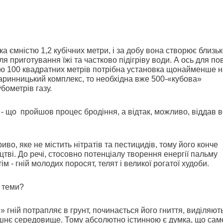
а ємністю 1,2 кубічних метри, і за добу вона створює близьк
я приготування їжі та частково підігріву води. А ось для по
ю 100 квадратних метрів потрібна установка щонайменше н
варинницький комплекс, то необхідна вже 500-«кубова»
бометрів газу.
 - що
пройшов процес бродіння, а відтак, можливо, віддав 
иво, яке не містить нітратів та пестицидів, тому його конче
тві. До речі, стосовно потенціалу творення енергії пальму
 - гній молодих поросят, телят і великої рогатої худоби.
ї теми?
 гній потрапляє в грунт, починається його гниття, виділяют
ишнє середовище. Тому абсолютно істинною є думка, що
сам