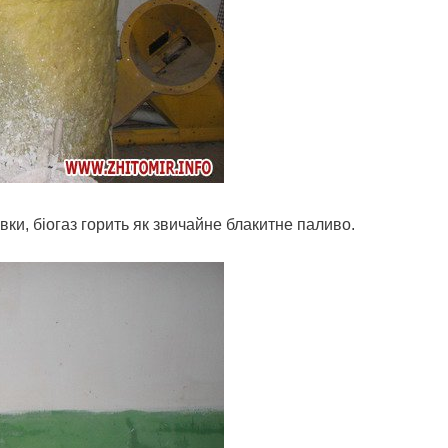
вки, біогаз горить як звичайне блакитне паливо.