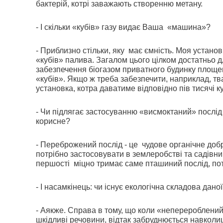
бактерій, котрі заважають створенню метану.
- І скільки «кубів» газу видає Ваша
«машина»?
- Приблизно стільки, яку
має ємність. Моя установк
«кубів» палива. Загалом цього цілком достатньо дл
забезпечення біогазом приватного будинку площе
«кубів». Якщо ж треба забезпечити, наприклад, т
установка, котра даватиме відповідно пів тисячі ку
- Чи підлягає застосуванню «висмоктаний» послід
корисне?
- Переброжений послід - це
чудове органічне добр
потрібно застосовувати в землеробстві та садівниц
першості
міцно тримає саме пташиний послід, потім
- І насамкінець: чи існує екологічна складова дано
- Аякже. Справа в тому, що коли «неперероблений»
шкідливі речовини, відтак забруднюється навкол