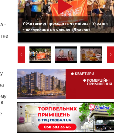
У Житомирі проходить чемпіонат України
а -
з веслування на човнах «Дракон»
итне
о
му
на
а
ому
 в
е