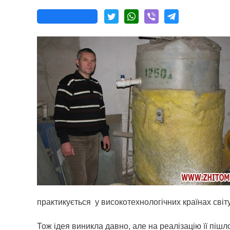
практикується
у високотехнологічних країнах світу
Тож ідея виникла давно, але на реалізацію її пішл