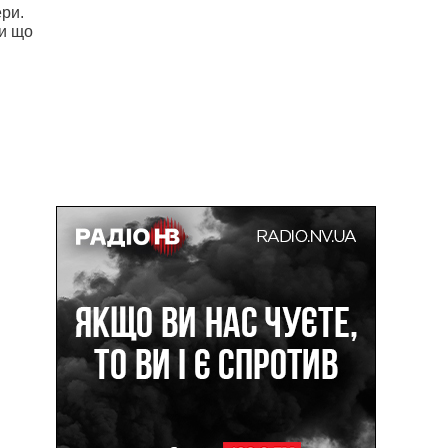
ри.
и що