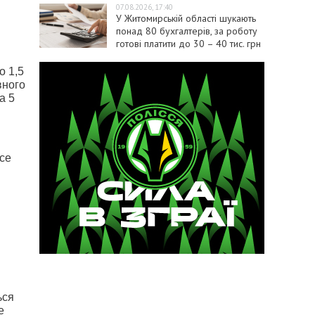
07.08.2026, 17:40
У Житомирській області шукають
понад 80 бухгалтерів, за роботу
готові платити до 30 – 40 тис. грн
о 1,5
вного
а 5
все
ься
е