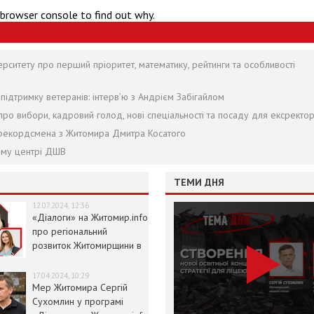
 browser console to find out why.
ситету про перший пріоритет, математику, рейтинги та особливості
 підтримку ветеранів: інтерв’ю з Андрієм Забігайлом
про вибори, кадровий голод, нові спеціальності та посаду для ексректо
та рекордсмена з Житомира Дмитра Косатого
ному центрі ДШВ
ТЕМИ ДНЯ
12.07.2024, 12:36
«Діалоги» на Житомир.info
про регіональний
розвиток Житомирщини в
умовах воєнного стану
17.04.2024, 10:29
Мер Житомира Сергій
Сухомлин у програмі