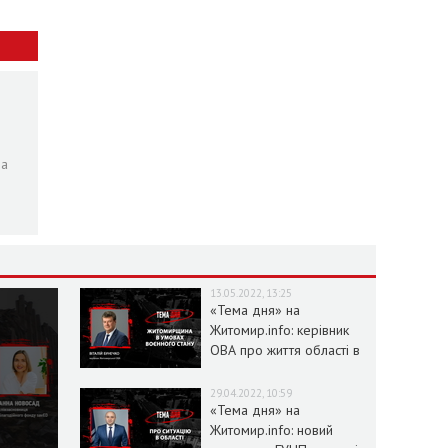
ра
13.05.2022, 13:25
«Тема дня» на
Житомир.info: керівник
ОВА про життя області в
умовах воєнного стану
29.04.2022, 10:59
«Тема дня» на
Житомир.info: новий