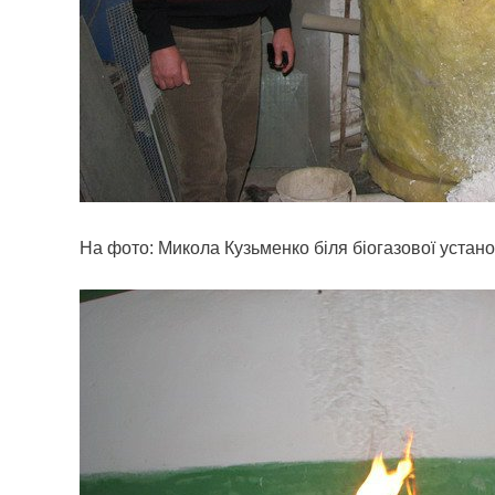
На фото: Микола Кузьменко біля біогазової устано