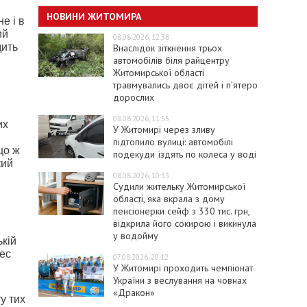
НОВИНИ ЖИТОМИРА
е і в
ий
08.08.2026, 12:38
дить
Внаслідок зіткнення трьох
автомобілів біля райцентру
Житомирської області
травмувались двоє дітей і пʼятеро
дорослих
08.08.2026, 11:55
их
У Житомирі через зливу
підтопило вулиці: автомобілі
що ж
подекуди їздять по колеса у воді
кий
08.08.2026, 10:33
Судили жительку Житомирської
області, яка вкрала з дому
пенсіонерки сейф з 330 тис. грн,
відкрила його сокирою і викинула
у водойму
кій
цес
07.08.2026, 20:12
У Житомирі проходить чемпіонат
України з веслування на човнах
«Дракон»
у тих