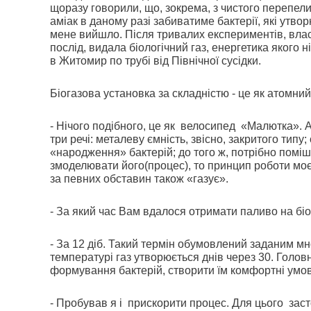
щоразу говорили, що, зокрема, з чистого перепел
аміак в даному разі забиватиме бактерії, які утв
мене вийшло. Після тривалих експериментів, вл
послід, видала біологічний газ, енергетика якого н
в Житомир по трубі від Північної сусідки.
Біогазова установка за складністю - це як атомни
-
Нічого подібного, це як
велосипед
«Малютка».
три речі: металеву ємність, звісно, закритого ти
«народження» бактерій; до того ж, потрібно помі
змоделювати його(процес), то принцип роботи мо
за певних обставин також «газує».
- За який час Вам вдалося отримати паливо на біо
- За 12 діб. Такий термін обумовлений заданим м
температурі газ утворюється днів через 30. Головн
формування бактерій, створити їм комфортні умов
- Пробував я і
прискорити процес. Для цього
заст