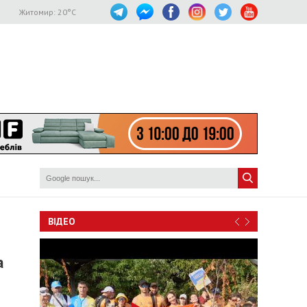
Житомир:
20
°C
ВІДЕО
а