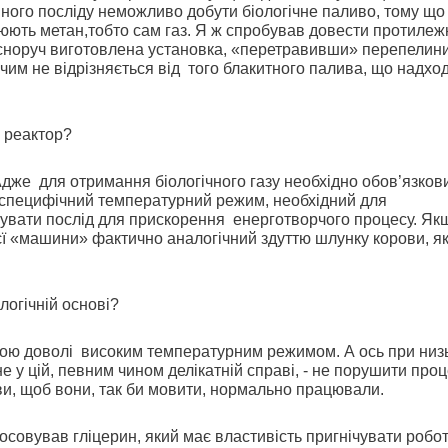
иного посліду неможливо добути біологічне
паливо, тому що
орюють метан,тобто сам газ. Я ж спробував довести протилежн
асноруч виготовлена установка, «перетравивши» перепелин
ічим не відрізняється від
того блакитного палива, що надхо
й реактор?
Адже
для отримання біологічного газу необхідно обов’язков
пу; специфічний температурний режим, необхідний для
шувати послід для прискорення
енерготворчого процесу.
Як
єї «машини» фактично аналогічний здуттю шлунку корови, я
логічній основі?
ною доволі
високим температурним режимом. А ось при низь
е у цій, певним чином делікатній справі, - не порушити про
и, щоб вони, так би мовити, нормально працювали.
осовував гліцерин, який має властивість пригнічувати робот