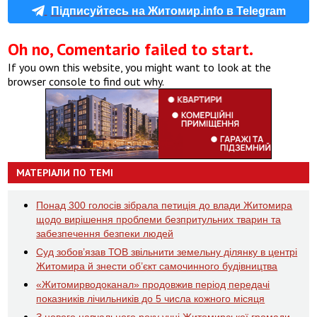
Підписуйтесь на Житомир.info в Telegram
Oh no, Comentario failed to start.
If you own this website, you might want to look at the
browser console to find out why.
МАТЕРІАЛИ ПО ТЕМІ
Понад 300 голосів зібрала петиція до влади Житомира
щодо вирішення проблеми безпритульних тварин та
забезпечення безпеки людей
Суд зобов’язав ТОВ звільнити земельну ділянку в центрі
Житомира й знести об’єкт самочинного будівництва
«Житомирводоканал» продовжив період передачі
показників лічильників до 5 числа кожного місяця
З нового навчального року учні Житомирської громади