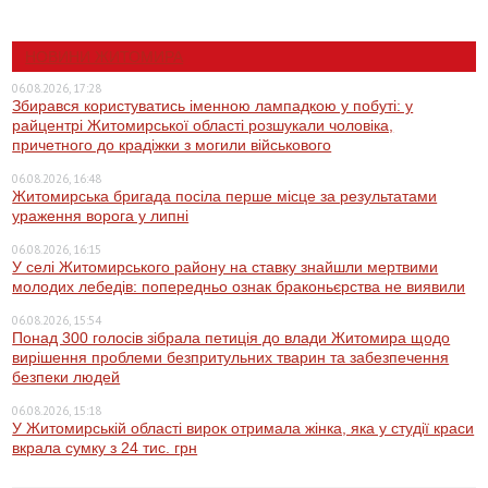
НОВИНИ ЖИТОМИРА
06.08.2026, 17:28
Збирався користуватись іменною лампадкою у побуті: у
райцентрі Житомирської області розшукали чоловіка,
причетного до крадіжки з могили військового
06.08.2026, 16:48
Житомирська бригада посіла перше місце за результатами
ураження ворога у липні
06.08.2026, 16:15
У селі Житомирського району на ставку знайшли мертвими
молодих лебедів: попередньо ознак браконьєрства не виявили
06.08.2026, 15:54
Понад 300 голосів зібрала петиція до влади Житомира щодо
вирішення проблеми безпритульних тварин та забезпечення
безпеки людей
06.08.2026, 15:18
У Житомирській області вирок отримала жінка, яка у студії краси
вкрала сумку з 24 тис. грн