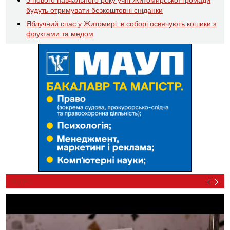
будуть отримувати безкоштовні сніданки
Яблучний спас у Житомирі: в соборі освячують кошики з
фруктами та медом
ВІДЕО