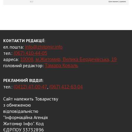
КОНТАКТИ РЕДАКЦІЇ:
ел. пошта:
info@zhitomir.info
тел.:
(067) 410-44-05
адреса:
10008, м.Житомир, Велика Бердичівська, 19
головний редактор:
Тамара Коваль
РЕКЛАМНИЙ ВІДДІЛ:
тел.:
,
(0412) 47-00-47
(067) 412-63-04
Сайт належить Товариству
з обмеженою
відповідальністю
"Інформаційна Агенція
Житомир Інфо". Код
ЄДРПОУ 33732896