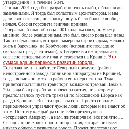
утверждения – в течение 5 лет.
Генплан 2001 года был разработан очень слабо, с большими
замечаниями. Я тогда был областным архитектором, и мы
дали свое согласие, поскольку тянуть было больше вообще
нельзя. Сессия горсовета генплан приняла.
Генеральный план образца 2001 года оказался, по моему
мнению, более реакционным, это был, своего рода шаг назад.
Так и сейчас: люди, которые намерены строить дома, желают
жить в Заречанах, на Корбутовке (вспомните последние
скандалы с раздачей земли), в Тетеревке, а им предлагают,
согласно генеральному плану, строиться на Крошне.
Это
сумасшедший перекос в развитии города.
Если заживет и заработает Северный промузел (район
недостроенного завода топливной аппаратуры на Крошне),
тогда, возможно, у этого района есть перспектива. Туда
придется подтягивать транспорт, возможно трамвай. Ведь в
70-е года был разработан проект развития, по которому
предполагалось пустить трамвай по Московской-Щорса как
раз до Крошни…Все эти проекты есть. Просто городом
периодически управляют чужие люди, которые и не знают об
этом. Поэтому каждый раз они себя презентуют и
«открывают Америку», а нам, житомирянам, все понятно….
Сегодня происходит просто пиар-акция, которая не имеет
ничего общего с развитием города. Проект представляют