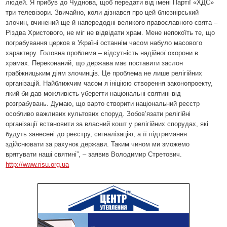
людей. Я прибув до Чуднова, щоб передати від імені Партії «ХДС»
три телевізори. Звичайно, коли дізнався про цей блюзнірський
злочин, вчинений ще й напередодні великого православного свята –
Різдва Христового, не міг не відвідати храм. Мене непокоїть те, що
пограбування церков в Україні останнім часом набуло масового
характеру. Головна проблема – відсутність надійної охорони в
храмах. Переконаний, що держава має поставити заслон
грабіжницьким діям злочинців. Це проблема не лише релігійних
організацій. Найближчим часом я ініціюю створення законопроекту,
який би дав можливість уберегти національні святині від
розграбувань. Думаю, що варто створити національний реєстр
особливо важливих культових споруд. Зобов’язати релігійні
організації встановити за власний кошт у релігійних спорудах, які
будуть занесені до реєстру, сигналізацію, а її підтримання
здійснювати за рахунок держави. Таким чином ми зможемо
врятувати наші святині”, – заявив Володимир Стретович.
http://www.risu.org.ua