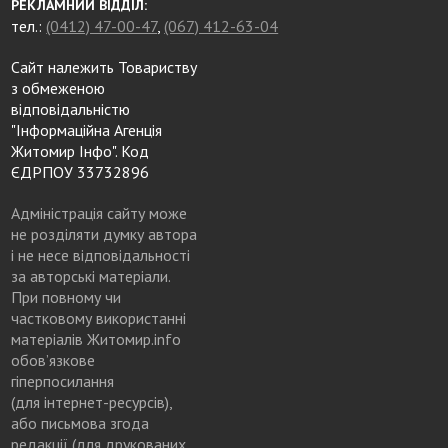
РЕКЛАМНИЙ ВІДДІЛ:
тел.:
(0412) 47-00-47
,
(067) 412-63-04
Сайт належить Товариству
з обмеженою
відповідальністю
"Інформаційна Агенція
Житомир Інфо". Код
ЄДРПОУ 33732896
Адміністрація сайту може
не розділяти думку автора
і не несе відповідальності
за авторські матеріали.
При повному чи
частковому використанні
матеріалів Житомир.info
обов’язкове
гіперпосилання
(для інтернет-ресурсів),
або письмова згода
редакції (для друкованих