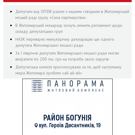
Депутати від ОПЗЖ разом з іншими створили в Житомирській
міській раді групу «Сила партнерства»
В Житомирській міськраді хочуть змінити регламент щодо
складу депутатських груп
НАЗК перевіряє минулорічну декларацію ще одного
депутата Житомирської міської ради
За І півріччя депутати Житомирської міської ради могли
витратити по 200 тис. грн на потреби своїх округів
Депутатська комісія проголосувала за те, щоб заступнику
мера Житомира зробити «ай-ай-яй»