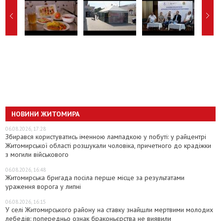
НОВИНИ ЖИТОМИРА
06.08.2026, 17:28
Збирався користуватись іменною лампадкою у побуті: у райцентрі
Житомирської області розшукали чоловіка, причетного до крадіжки
з могили військового
06.08.2026, 16:48
Житомирська бригада посіла перше місце за результатами
ураження ворога у липні
06.08.2026, 16:15
У селі Житомирського району на ставку знайшли мертвими молодих
лебедів: попередньо ознак браконьєрства не виявили