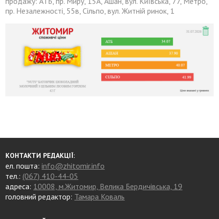
продажу: АТБ, пр. Миру, 15А, Ашан, вул. Київська, 77, Метро,
пр. Незалежності, 55в, Сільпо, вул. Житній ринок, 1
КОНТАКТИ РЕДАКЦІЇ:
ел. пошта:
info@zhitomir.info
тел.:
(067) 410-44-05
адреса:
10008, м.Житомир, Велика Бердичівська, 19
головний редактор:
Тамара Коваль