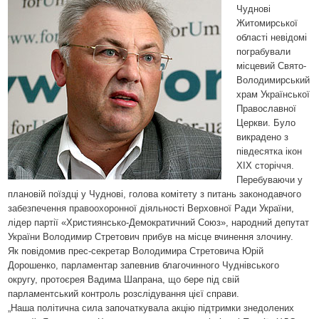
Чуднові
Житомирської
області невідомі
пограбували
місцевий Свято-
Володимирський
храм Української
Православної
Церкви. Було
викрадено з
півдесятка ікон
ХІХ сторіччя.
Перебуваючи у
плановій поїздці у Чуднові, голова комітету з питань законодавчого
забезпечення правоохоронної діяльності Верховної Ради України,
лідер партії «Християнсько-Демократичний Союз», народний депутат
України Володимир Стретович прибув на місце вчинення злочину.
Як повідомив прес-секретар Володимира Стретовича Юрій
Дорошенко, парламентар запевнив благочинного Чуднівського
округу, протоєрея Вадима Шапрана, що бере під свій
парламентський контроль розслідування цієї справи.
„Наша політична сила започаткувала акцію підтримки знедолених