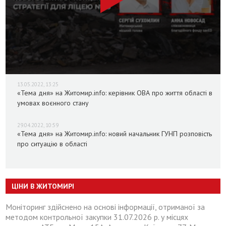
13.05.2022, 13:25
«Тема дня» на Житомир.info: керівник ОВА про життя області в
умовах воєнного стану
29.04.2022, 10:59
«Тема дня» на Житомир.info: новий начальник ГУНП розповість
про ситуацію в області
ЦІНИ В ЖИТОМИРІ
Моніторинг здійснено на основі інформації, отриманої за
методом контрольної закупки 31.07.2026 р. у місцях