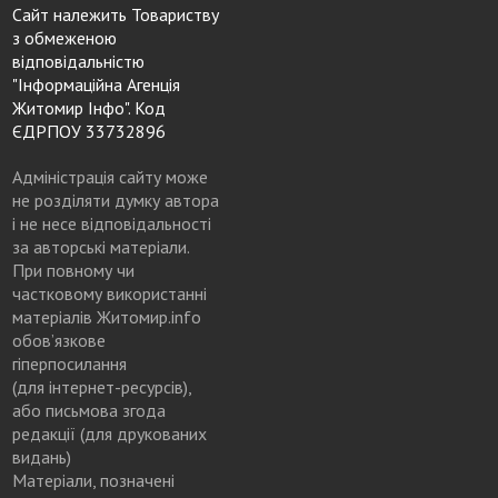
Сайт належить Товариству
з обмеженою
відповідальністю
"Інформаційна Агенція
Житомир Інфо". Код
ЄДРПОУ 33732896
Адміністрація сайту може
не розділяти думку автора
і не несе відповідальності
за авторські матеріали.
При повному чи
частковому використанні
матеріалів Житомир.info
обов’язкове
гіперпосилання
(для інтернет-ресурсів),
або письмова згода
редакції (для друкованих
видань)
Матеріали, позначені