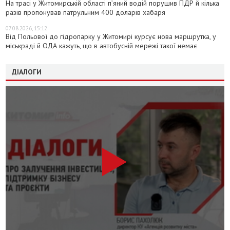
На трасі у Житомирській області п’яний водій порушив ПДР й кілька
разів пропонував патрульним 400 доларів хабаря
07.08.2026, 15:12
Від Польової до гідропарку у Житомирі курсує нова маршрутка, у
міськраді й ОДА кажуть, що в автобусній мережі такої немає
ДІАЛОГИ