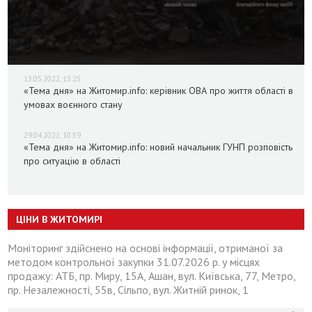
13.05.2022, 13:25
«Тема дня» на Житомир.info: керівник ОВА про життя області в
умовах воєнного стану
29.04.2022, 10:59
«Тема дня» на Житомир.info: новий начальник ГУНП розповість
про ситуацію в області
ЦІНИ В ЖИТОМИРІ
Моніторинг здійснено на основі інформації, отриманої за
методом контрольної закупки 31.07.2026 р. у місцях
продажу: АТБ, пр. Миру, 15А, Ашан, вул. Київська, 77, Метро,
пр. Незалежності, 55в, Сільпо, вул. Житній ринок, 1