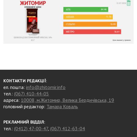
КОНТАКТИ РЕДАКЦІЇ:
ел. пошта:
info@zhitomir.info
тел.:
(067) 410-44-05
адреса:
10008, м.Житомир, Велика Бердичівська, 19
головний редактор:
Тамара Коваль
РЕКЛАМНИЙ ВІДДІЛ:
тел.:
(0412) 47-00-47
,
(067) 412-63-04