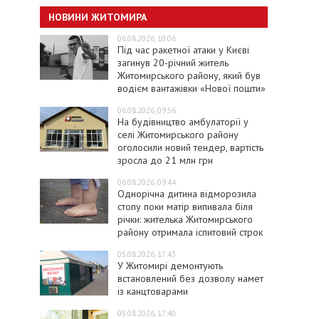
НОВИНИ ЖИТОМИРА
06.08.2026, 10:06
Під час ракетної атаки у Києві
загинув 20-річний житель
Житомирського району, який був
водієм вантажівки «Нової пошти»
06.08.2026, 09:56
На будівництво амбулаторії у
селі Житомирського району
оголосили новий тендер, вартість
зросла до 21 млн грн
06.08.2026, 09:44
Однорічна дитина відморозила
стопу поки матір випивала біля
річки: жителька Житомирського
району отримала іспитовий строк
05.08.2026, 17:43
У Житомирі демонтують
встановлений без дозволу намет
із канцтоварами
05.08.2026, 17:40