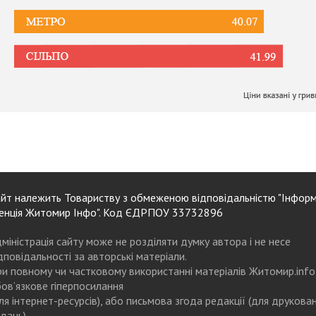
йт належить Товариству з обмеженою відповідальністю "Інформ
енція Житомир Інфо". Код ЄДРПОУ 33732896
міністрація сайту може не розділяти думку автора і не несе
дповідальності за авторські матеріали.
и повному чи частковому використанні матеріалів Житомир.info
ов’язкове гіперпосилання
ля інтернет-ресурсів), або письмова згода редакції (для друкова
дань)