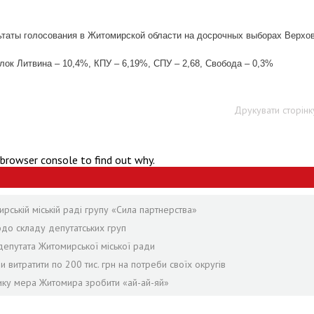
таты голосования в Житомирской области на досрочных выборах Верхо
лок Литвина – 10,4%, КПУ – 6,19%, СПУ – 2,68, Свобода – 0,3%
Друкувати сторінк
 browser console to find out why.
ській міській раді групу «Сила партнерства»
одо складу депутатських груп
епутата Житомирської міської ради
и витратити по 200 тис. грн на потреби своїх округів
нику мера Житомира зробити «ай-ай-яй»