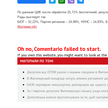
По данным ЦИК после обработки 25,71% бюллетеней, резуль
Рады выглядят так.
БЮТ – 32,22%, Партия регионов – 24,99%, НУНС – 14,83%, Б
Житомир.info
Oh no, Comentario failed to start.
If you own this website, you might want to look at the
МАТЕРІАЛИ ПО ТЕМІ
Депутати від ОПЗЖ разом з іншими створили в Житомир
В Житомирській міськраді хочуть змінити регламент щ
НАЗК перевіряє минулорічну декларацію ще одного д
За І півріччя депутати Житомирської міської ради могл
Депутатська комісія проголосувала за те, щоб заступ