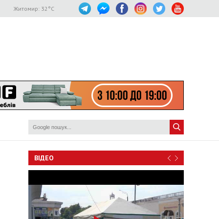
Житомир:
32
°C
ВІДЕО