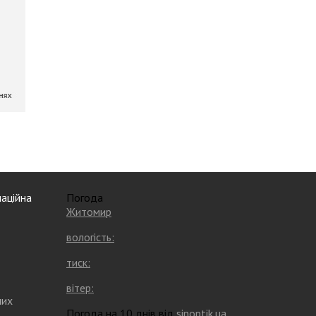
аційна
Погода
Житомир
вологість:
тиск:
вітер:
них
Погода на 10 днів від
sinoptik.ua