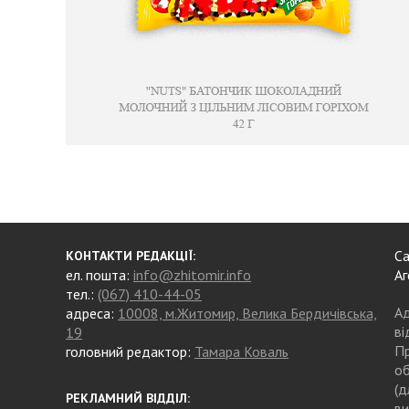
Са
КОНТАКТИ РЕДАКЦІЇ:
ел. пошта:
info@zhitomir.info
Аг
тел.:
(067) 410-44-05
Ад
адреса:
10008, м.Житомир, Велика Бердичівська,
ві
19
Пр
головний редактор:
Тамара Коваль
об
(д
РЕКЛАМНИЙ ВІДДІЛ:
ви