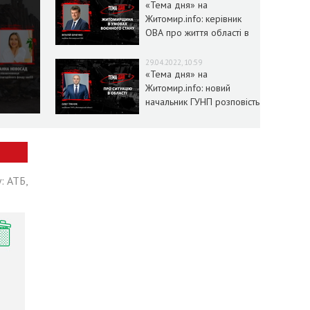
«Тема дня» на
Житомир.info: керівник
ОВА про життя області в
умовах воєнного стану
29.04.2022, 10:59
«Тема дня» на
Житомир.info: новий
начальник ГУНП розповість
про ситуацію в області
: АТБ,