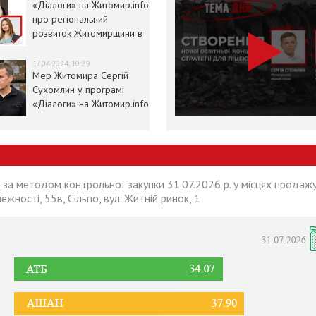
«Діалоги» на Житомир.info
про регіональний
розвиток Житомирщини в
умовах воєнного стану
17.04.2024, 10:29
Мер Житомира Сергій
Сухомлин у програмі
«Діалоги» на Житомир.info
 за методом контрольної закупки 31.07.2026 р. у місцях продажу
лежності, 55в, Сільпо, вул. Житній ринок, 1