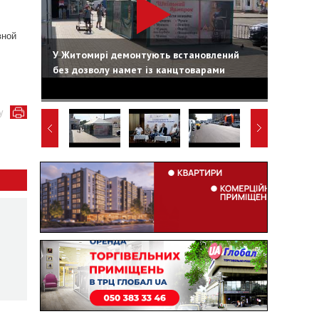
вной
У Житомирі демонтують встановлений
без дозволу намет із канцтоварами
у