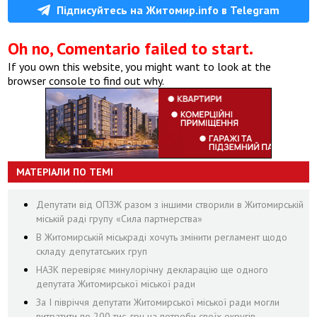
Підписуйтесь на Житомир.info в Telegram
Oh no, Comentario failed to start.
If you own this website, you might want to look at the
browser console to find out why.
МАТЕРІАЛИ ПО ТЕМІ
Депутати від ОПЗЖ разом з іншими створили в Житомирській
міській раді групу «Сила партнерства»
В Житомирській міськраді хочуть змінити регламент щодо
складу депутатських груп
НАЗК перевіряє минулорічну декларацію ще одного
депутата Житомирської міської ради
За І півріччя депутати Житомирської міської ради могли
витратити по 200 тис. грн на потреби своїх округів