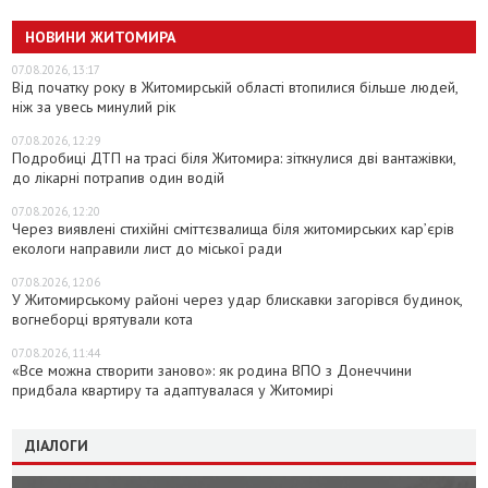
НОВИНИ ЖИТОМИРА
07.08.2026, 13:17
Від початку року в Житомирській області втопилися більше людей,
ніж за увесь минулий рік
07.08.2026, 12:29
Подробиці ДТП на трасі біля Житомира: зіткнулися дві вантажівки,
до лікарні потрапив один водій
07.08.2026, 12:20
Через виявлені стихійні сміттєзвалища біля житомирських кар’єрів
екологи направили лист до міської ради
07.08.2026, 12:06
У Житомирському районі через удар блискавки загорівся будинок,
вогнеборці врятували кота
07.08.2026, 11:44
«Все можна створити заново»: як родина ВПО з Донеччини
придбала квартиру та адаптувалася у Житомирі
ДІАЛОГИ