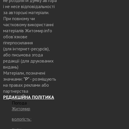
не розділяти думку автора
і не несе відповідальності
за авторські матеріали.
При повному чи
частковому використанні
матеріалів Житомир.info
обов’язкове
гіперпосилання
(для інтернет-ресурсів),
або письмова згода
редакції (для друкованих
видань)
Матеріали, позначені
значками:
"Р"
- розміщують
на правах реклами або
партнерства
РЕДАКЦІЙНА ПОЛІТИКА
Погода
Житомир
вологість: