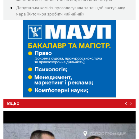
Депутатська комісія проголосувала за те, щоб заступнику
мера Житомира зробити «ай-ай-яй»
ВІДЕО