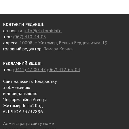
КОНТАКТИ РЕДАКЦІЇ:
ел. пошта:
info@zhitomir.info
тел.:
(067) 410-44-05
адреса:
10008, м.Житомир, Велика Бердичівська, 19
головний редактор:
Тамара Коваль
РЕКЛАМНИЙ ВІДДІЛ:
тел.:
(0412) 47-00-47
,
(067) 412-63-04
Сайт належить Товариству
з обмеженою
відповідальністю
"Інформаційна Агенція
Житомир Інфо". Код
ЄДРПОУ 33732896
Адміністрація сайту може