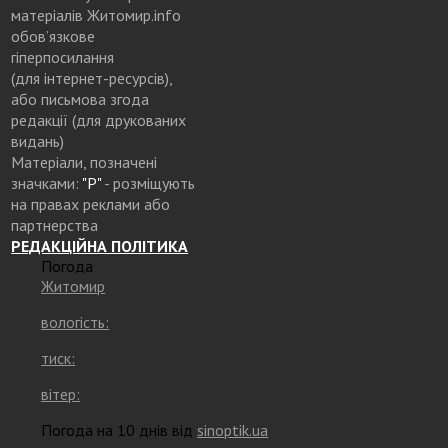
матеріалів Житомир.info
обов’язкове
гіперпосилання
(для інтернет-ресурсів),
або письмова згода
редакції (для друкованих
видань)
Матеріали, позначені
значками:
"Р"
- розміщують
на правах реклами або
партнерства
РЕДАКЦІЙНА ПОЛІТИКА
Погода
Житомир
вологість:
тиск:
вітер:
Погода на 10 днів від
sinoptik.ua