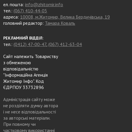
ел. пошта:
info@zhitomir.info
тел.:
(067) 410-44-05
адреса:
10008, м.Житомир, Велика Бердичівська, 19
головний редактор:
Тамара Коваль
РЕКЛАМНИЙ ВІДДІЛ:
тел.:
(0412) 47-00-47
,
(067) 412-63-04
Сайт належить Товариству
з обмеженою
відповідальністю
"Інформаційна Агенція
Житомир Інфо". Код
ЄДРПОУ 33732896
Адміністрація сайту може
не розділяти думку автора
і не несе відповідальності
за авторські матеріали.
При повному чи
частковому використанні