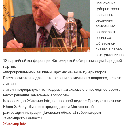
назначения
губернаторов
связаны с
решением
земельных
вопросов в
регионах.
Об этом он
сказал в своем
выступлении на
12 партийной конференции Житомирской облорганизации Народной
партии.
«Форсированными темпами идет назначение губернаторов.
Расставляются кадры – это решение земельного вопроса», - сказал
Литвин.
Литвин подчеркнул, что «кадры, назначаемые в последнее время,
несут решение земельных вопросов»
Как сообщал Житомир.
info
, на прошлой неделе Президент назначил
Юрия Забелу, бывшего председатели Макаровской
райгосадминистрации (Киевская область) губернатором
Житомирской области.
Житомир.info