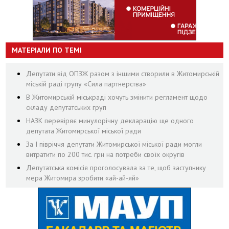
МАТЕРІАЛИ ПО ТЕМІ
Депутати від ОПЗЖ разом з іншими створили в Житомирській
міській раді групу «Сила партнерства»
В Житомирській міськраді хочуть змінити регламент щодо
складу депутатських груп
НАЗК перевіряє минулорічну декларацію ще одного
депутата Житомирської міської ради
За І півріччя депутати Житомирської міської ради могли
витратити по 200 тис. грн на потреби своїх округів
Депутатська комісія проголосувала за те, щоб заступнику
мера Житомира зробити «ай-ай-яй»