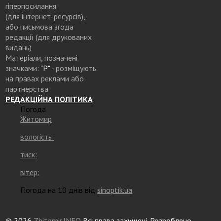
гіперпосилання
(для інтернет-ресурсів),
або письмова згода
редакції (для друкованих
видань)
Матеріали, позначені
значками:
"Р"
- розміщують
на правах реклами або
партнерства
РЕДАКЦІЙНА ПОЛІТИКА
Погода
Житомир
вологість:
тиск:
вітер:
Погода на 10 днів від
sinoptik.ua
© 2026
Zhitomir.INFO
Всі права захищені. Розроблено