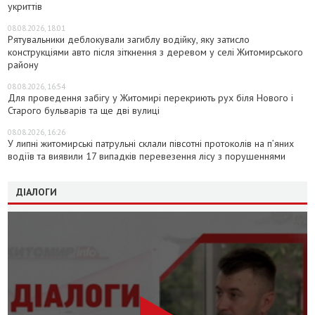
укриттів
08.08.2026, 18:01
Рятувальники деблокували загиблу водійку, яку затисло
конструкціями авто після зіткнення з деревом у селі Житомирського
району
08.08.2026, 16:54
Для проведення забігу у Житомирі перекриють рух біля Нового і
Старого бульварів та ще дві вулиці
08.08.2026, 16:26
У липні житомирські патрульні склали півсотні протоколів на пʼяних
водіїв та виявили 17 випадків перевезення лісу з порушеннями
ДІАЛОГИ