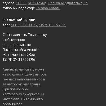
адреса:
10008, м.Житомир, Велика Бердичівська, 19
головний редактор:
Тамара Коваль
РЕКЛАМНИЙ ВІДДІЛ:
тел.:
(0412) 47-00-47
,
(067) 412-63-04
Сайт належить Товариству
з обмеженою
відповідальністю
"Інформаційна Агенція
Житомир Інфо". Код
ЄДРПОУ 33732896
Адміністрація сайту може
не розділяти думку автора
і не несе відповідальності
за авторські матеріали.
При повному чи
частковому використанні
матеріалів Житомир.info
обов’язкове