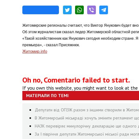
Житомирские регионалы считают, что Виктор Янукович будет вн
Об этом журналистам сказал лидер Житомирской областной рег
«Такой хозяйственник как Янукович сегодня необходим стране. Я
премьера», - сказал Присяжнюк.
Житомир.info
Oh no, Comentario failed to start.
If you own this website, you might want to look at the
МАТЕРІАЛИ ПО ТЕМІ
Депутати від ОПЗЖ разом з іншими створили в Житомир
В Житомирській міськраді хочуть змінити регламент щ
НАЗК перевіряє минулорічну декларацію ще одного д
За І півріччя депутати Житомирської міської ради могл