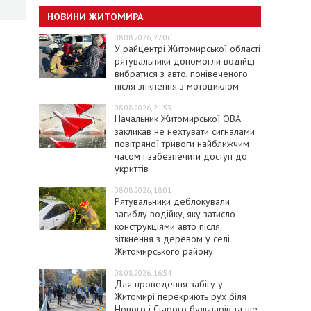
НОВИНИ ЖИТОМИРА
08.08.2026, 22:06
У райцентрі Житомирської області
рятувальники допомогли водійці
вибратися з авто, понівеченого
після зіткнення з мотоциклом
08.08.2026, 21:53
Начальник Житомирської ОВА
закликав не нехтувати сигналами
повітряної тривоги найближчим
часом і забезпечити доступ до
укриттів
08.08.2026, 18:01
Рятувальники деблокували
загиблу водійку, яку затисло
конструкціями авто після
зіткнення з деревом у селі
Житомирського району
08.08.2026, 16:54
Для проведення забігу у
Житомирі перекриють рух біля
Нового і Старого бульварів та ще