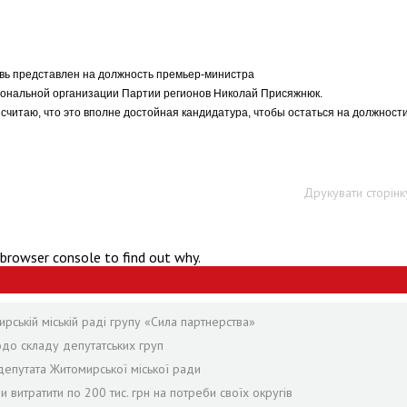
овь представлен на должность премьер-министра
иональной организации Партии регионов Николай Присяжнюк.
 считаю, что это вполне достойная кандидатура, чтобы остаться на должност
Друкувати сторінк
 browser console to find out why.
ській міській раді групу «Сила партнерства»
одо складу депутатських груп
епутата Житомирської міської ради
и витратити по 200 тис. грн на потреби своїх округів