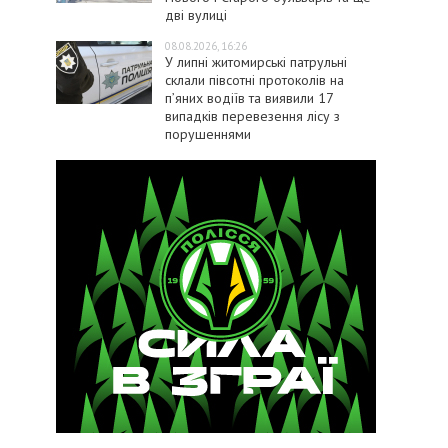
дві вулиці
08.08.2026, 16:26
У липні житомирські патрульні
склали півсотні протоколів на
пʼяних водіїв та виявили 17
випадків перевезення лісу з
порушеннями