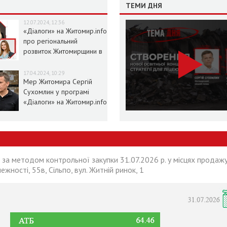
ТЕМИ ДНЯ
12.07.2024, 12:36
«Діалоги» на Житомир.info
про регіональний
розвиток Житомирщини в
умовах воєнного стану
17.04.2024, 10:29
Мер Житомира Сергій
Сухомлин у програмі
«Діалоги» на Житомир.info
 за методом контрольної закупки 31.07.2026 р. у місцях продажу
лежності, 55в, Сільпо, вул. Житній ринок, 1