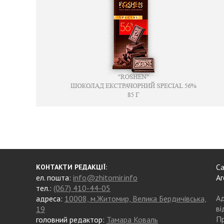
Са
КОНТАКТИ РЕДАКЦІЇ:
ел. пошта:
info@zhitomir.info
Аг
тел.:
(067) 410-44-05
Ад
адреса:
10008, м.Житомир, Велика Бердичівська,
ві
19
Пр
головний редактор:
Тамара Коваль