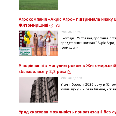
Агрокомпанія «Акріс Агро» підтримала низку шк
Житомирщині
29.05.2026, 18:37
Сьогодні, 29 травня, пролунав ост
представники компанії Акріс Агро,
громадами.
У порівнянні з минулим роком в Житомирській
збільшилася у 2,2 раза
29.05.2026, 16:08
У січні-березні 2026 року в Житоми
житла, що у 2,2 раза більше, ніж 
Уряд скасував можливість приватизації без а