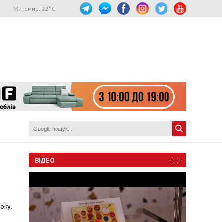
Житомир:
22
°C
ВІДЕО
оку.