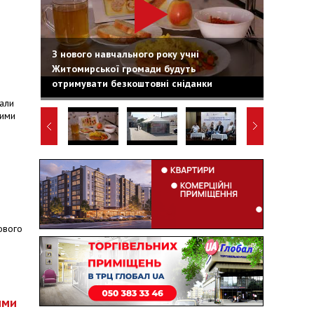
З нового навчального року учні
Житомирської громади будуть
отримувати безкоштовні сніданки
тали
вими
нового
ими