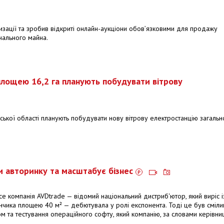
изації та зробив відкриті онлайн-аукціони обов’язковими для продажу
ального майна.
площею 16,2 га планують побудувати вітрову
ької області планують побудувати нову вітрову електростанцію загаль
и авторинку та масштабує бізнес
ice компанія AVDtrade — відомий національний дистриб'ютор, який виріс і
чика площею 40 м² — дебютувала у ролі експонента. Тоді це був сміли
 та тестування операційного софту, який компанію, за словами керівниц