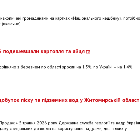
 накопичені громадянами на картках «Національного кешбеку», потрібн
 (включно).
0% подешевшали картопля та яйця
орівняно з березнем по області зросли на 1,3%, по Україні – на 1,4%.
обуток піску та підземних вод у Житомирській області
Продажі» 5 травня 2026 року Державна служба геології та надр Україн
дажу спеціальних дозволів на користування надрами, два з яких у