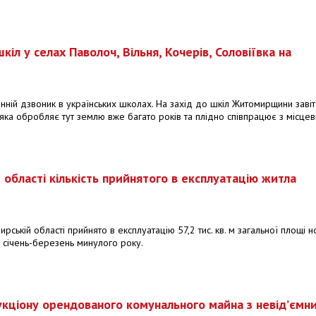
іл у селах Паволоч, Вільня, Кочерів, Соловіївка на
анній дзвоник в українських школах. На захід до шкіл Житомирщини заві
 яка обробляє тут землю вже багато років та плідно співпрацює з місце
 області кількість прийнятого в експлуатацію житла
рській області прийнято в експлуатацію 57,2 тис. кв. м загальної площі 
за січень-березень минулого року.
укціону орендованого комунального майна з невід’ємн