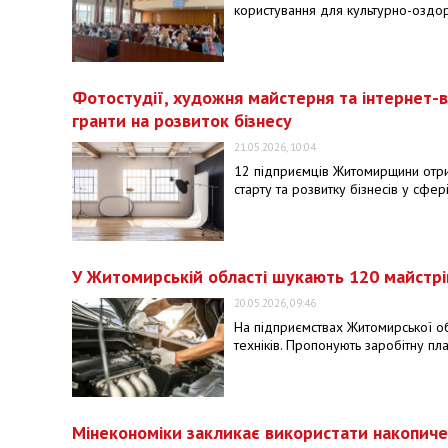
користування для культурно-оздор
Фотостудії, художня майстерня та інтернет-
гранти на розвиток бізнесу
21.05.2026, 10:04
12 підприємців Житомирщини отри
старту та розвитку бізнесів у сфер
У Житомирській області шукають 120 майстрів
20.05.2026, 09:46
На підприємствах Житомирської обл
техніків. Пропонують заробітну пл
Мінекономіки закликає використати накопиче