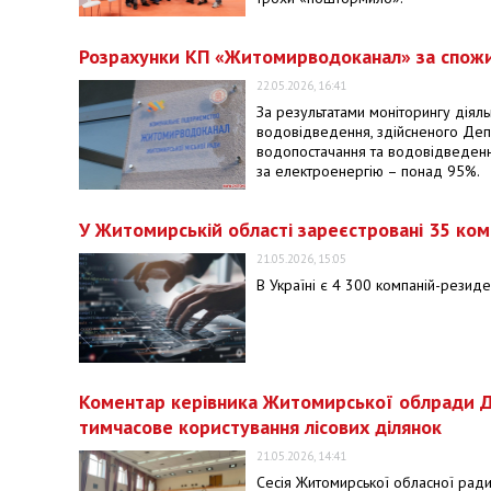
Розрахунки КП «Житомирводоканал» за спож
22.05.2026, 16:41
За результатами моніторингу діяль
водовідведення, здійсненого Деп
водопостачання та водовідведенн
за електроенергію – понад 95%.
У Житомирській області зареєстровані 35 ком
21.05.2026, 15:05
В Україні є 4 300 компаній-резиден
Коментар керівника Житомирської облради Д
тимчасове користування лісових ділянок
21.05.2026, 14:41
Сесія Житомирської обласної ради