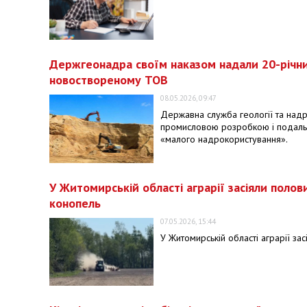
Держгеонадра своїм наказом надали 20-річни
новоствореному ТОВ
08.05.2026, 09:47
Державна служба геології та надр
промисловою розробкою і подальш
«малого надрокористування».
У Житомирській області аграрії засіяли поло
конопель
07.05.2026, 15:44
У Житомирській області аграрії за