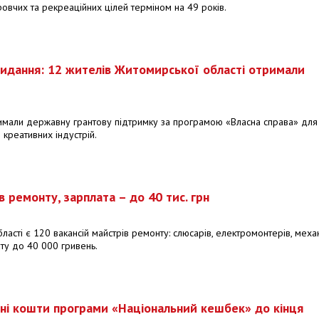
овчих та рекреаційних цілей терміном на 49 років.
видання: 12 жителів Житомирської області отримали
мали державну грантову підтримку за програмою «Власна справа» для
і креативних індустрій.
 ремонту, зарплата – до 40 тис. грн
асті є 120 вакансій майстрів ремонту: слюсарів, електромонтерів, механі
ату до 40 000 гривень.
ні кошти програми «Національний кешбек» до кінця