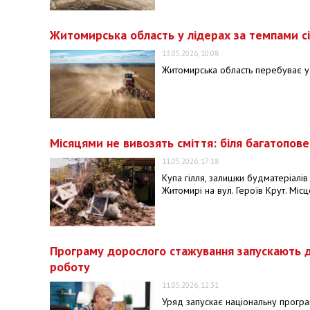
Житомирська область у лідерах за темпами с
13.05.2026, 10:08
Житомирська область перебуває у
Місяцями не вивозять сміття: біля багатопо
11.05.2026, 17:18
Купа гілля, залишки будматеріалів
Житомирі на вул. Героїв Крут. Місц
Програму дорослого стажування запускають дл
роботу
11.05.2026, 12:31
Уряд запускає національну прогр