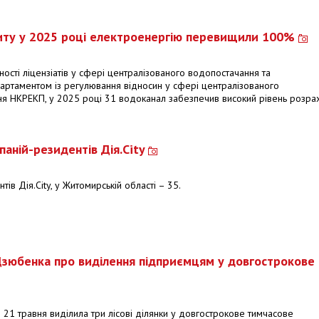
иту у 2025 році електроенергію перевищили 100%
ності ліцензіатів у сфері централізованого водопостачання та
артаментом із регулювання відносин у сфері централізованого
я НКРЕКП, у 2025 році 31 водоканал забезпечив високий рівень розрах
паній-резидентів Дія.City
тів Дія.City, у Житомирській області – 35.
зюбенка про виділення підприємцям у довгострокове
 21 травня виділила три лісові ділянки у довгострокове тимчасове