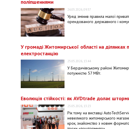
поліпшеннями
26.05.2026, 09:37
Уряд змінив правила малої приват
орендованого державного і комун
У громаді Житомирської області на ділянках 
електростанцію
25.05.2026, 13:44
У Бердичівському районі Житомирс
потужністю 57 МВт.
Еволюція стійкості: як AVDtrade долає шторм
25.05.2026, 13:23
Рік тому на виставці AutoTechServ
невеликого житомирського магазин
крок, знайомство з новим форматом
трохи «поштормило».