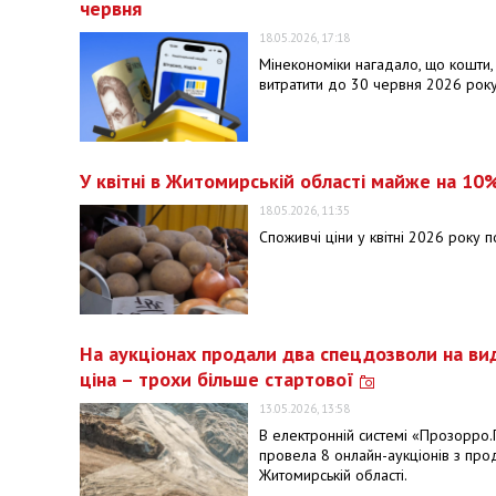
червня
18.05.2026, 17:18
Мінекономіки нагадало, що кошти,
витратити до 30 червня 2026 року
У квітні в Житомирській області майже на 1
18.05.2026, 11:35
Споживчі ціни у квітні 2026 року п
На аукціонах продали два спецдозволи на вид
ціна – трохи більше стартової
13.05.2026, 13:58
В електронній системі «Прозорро.
провела 8 онлайн-аукціонів з про
Житомирській області.