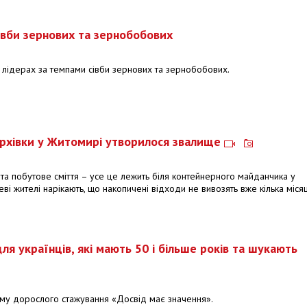
івби зернових та зернобобових
 лідерах за темпами сівби зернових та зернобобових.
верхівки у Житомирі утворилося звалище
 та побутове сміття – усе це лежить біля контейнерного майданчика у
еві жителі нарікають, що накопичені відходи не вивозять вже кілька місяц
я українців, які мають 50 і більше років та шукають
аму дорослого стажування «Досвід має значення».