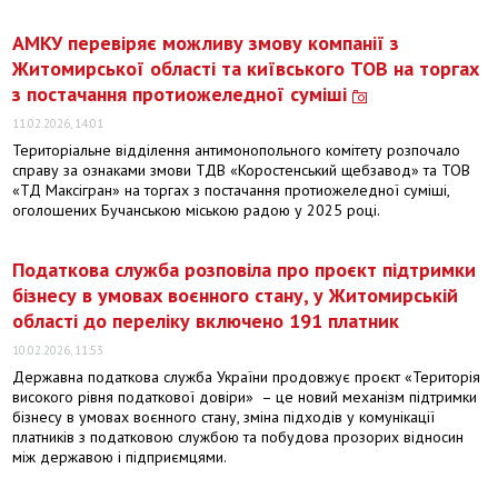
АМКУ перевіряє можливу змову компанії з
Житомирської області та київського ТОВ на торгах
з постачання протиожеледної суміші
11.02.2026, 14:01
Територіальне відділення антимонопольного комітету розпочало
справу за ознаками змови ТДВ «Коростенський щебзавод» та ТОВ
«ТД Максігран» на торгах з постачання протиожеледної суміші,
оголошених Бучанською міською радою у 2025 році.
Податкова служба розповіла про проєкт підтримки
бізнесу в умовах воєнного стану, у Житомирській
області до переліку включено 191 платник
10.02.2026, 11:53
Державна податкова служба України продовжує проєкт «Територія
високого рівня податкової довіри» ­ – це новий механізм підтримки
бізнесу в умовах воєнного стану, зміна підходів у комунікації
платників з податковою службою та побудова прозорих відносин
між державою і підприємцями.