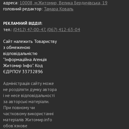
адреса:
10008, м.Житомир, Велика Бердичівська, 19
головний редактор:
Тамара Коваль
РЕКЛАМНИЙ ВІДДІЛ:
тел.:
(0412) 47-00-47
,
(067) 412-63-04
Сайт належить Товариству
з обмеженою
відповідальністю
"Інформаційна Агенція
Житомир Інфо". Код
ЄДРПОУ 33732896
Адміністрація сайту може
не розділяти думку автора
і не несе відповідальності
за авторські матеріали.
При повному чи
частковому використанні
матеріалів Житомир.info
обов’язкове