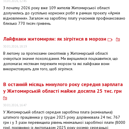
31.01.2026, 12:45
З початку 2026 року вже 109 жителів Житомирської області
долучились до суспільно корисних робіт в рамках проєкту «Армія
відновлення». Загалом на заробітну плату учасників профінансовано
близько 770 тисяч гривень.
Лайфхаки житомирян: як зігрітися в морози
30.01.2026, 18:19
В лютому за прогнозами синоптиків у Житомирській області
очікується значне похолодання. Ми вирішилися поцікавитися, що
допомагає містянам пережити морози та які лайфхаки вони
використовують для того, щоб зігрітися.
В останній місяць минулого року середня зарплата
у Житомирській області майже досягла 25 тис. грн
30.01.2026, 16:47
У Житомирській області середня заробітна плата (номінальна)
штатного працівника у грудні 2025 року дорівнювала 24 тис. 767
грн і у 3 рази перевищила рівень мінімальної заробітної плати (8000
грн), порівняно із листопадом 2025 року розмір середньої