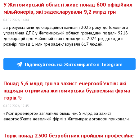
У Житомирській області живе понад 600 офіційних
мільйонерів, які задекларували 9,2 млрд грн
04.02.2026, 14:04
За результатами деклараційної кампанії 2025 року до Головного
управління ДПС у Житомирській області громадяни подали 9218
декларацій про майновий стан і доходи за 2024 рік, доходи в
розмірі понад 1 млн грн задекларували 617 людей.
Підписуйтесь на Житомир.info в Telegram
Понад 5,6 млрд грн за захист енергооб'єктів: які
підряди отримала житомирська будівельна фірма
торік
04.02.2026, 12:45
«Укргідроенерго» заплатило більш ніж 5 млрд за захист
енергооб'єктів невеликій фірмі з Житомира: договори приховали.
Торік понад 2300 безробітних пройшли професійне