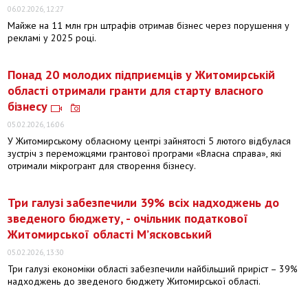
06.02.2026, 12:27
Майже на 11 млн грн штрафів отримав бізнес через порушення у
рекламі у 2025 році.
Понад 20 молодих підприємців у Житомирській
області отримали гранти для старту власного
бізнесу
05.02.2026, 16:06
У Житомирському обласному центрі зайнятості 5 лютого відбулася
зустріч з переможцями грантової програми «Власна справа», які
отримали мікрогрант для створення бізнесу.
Три галузі забезпечили 39% всіх надходжень до
зведеного бюджету, - очільник податкової
Житомирської області М’ясковський
05.02.2026, 13:30
Три галузі економіки області забезпечили найбільший приріст – 39%
надходжень до зведеного бюджету Житомирської області.