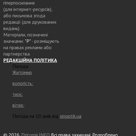
гіперпосилання
(для інтернет-ресурсів),
або письмова згода
редакції (для друкованих
видань)
Матеріали, позначені
значками:
"Р"
- розміщують
на правах реклами або
партнерства
РЕДАКЦІЙНА ПОЛІТИКА
Погода
Житомир
вологість:
тиск:
вітер:
Погода на 10 днів від
sinoptik.ua
© 2026
Zhitomir.INFO
Всі права захищені. Розроблено