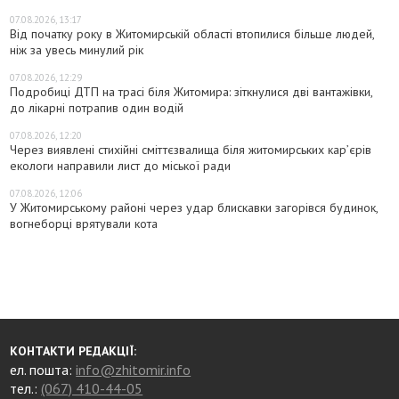
07.08.2026, 13:17
Від початку року в Житомирській області втопилися більше людей,
ніж за увесь минулий рік
07.08.2026, 12:29
Подробиці ДТП на трасі біля Житомира: зіткнулися дві вантажівки,
до лікарні потрапив один водій
07.08.2026, 12:20
Через виявлені стихійні сміттєзвалища біля житомирських кар’єрів
екологи направили лист до міської ради
07.08.2026, 12:06
У Житомирському районі через удар блискавки загорівся будинок,
вогнеборці врятували кота
КОНТАКТИ РЕДАКЦІЇ:
ел. пошта:
info@zhitomir.info
тел.:
(067) 410-44-05