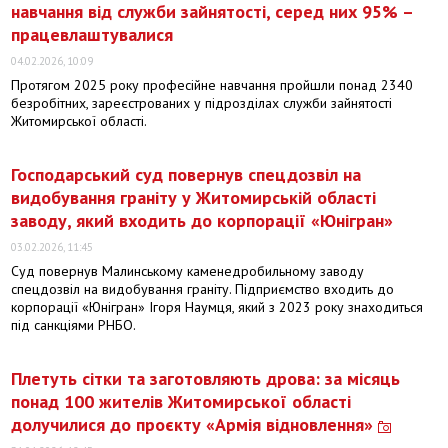
навчання від служби зайнятості, серед них 95% –
працевлаштувалися
04.02.2026, 10:09
Протягом 2025 року професійне навчання пройшли понад 2340
безробітних, зареєстрованих у підрозділах служби зайнятості
Житомирської області.
Господарський суд повернув спецдозвіл на
видобування граніту у Житомирській області
заводу, який входить до корпорації «Юнігран»
03.02.2026, 11:45
Суд повернув Малинському каменедробильному заводу
спецдозвіл на видобування граніту. Підприємство входить до
корпорації «Юнігран» Ігоря Наумця, який з 2023 року знаходиться
під санкціями РНБО.
Плетуть сітки та заготовляють дрова: за місяць
понад 100 жителів Житомирської області
долучилися до проєкту «Армія відновлення»