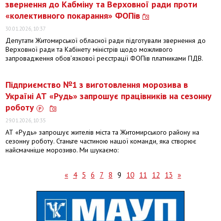
звернення до Кабміну та Верховної ради проти
«колективного покарання» ФОПів
30.01.2026, 10:37
Депутати Житомирської обласної ради підготували звернення до
Верховної ради та Кабінету міністрів щодо можливого
запровадження обов’язкової реєстрації ФОПів платниками ПДВ.
Підприємство №1 з виготовлення морозива в
Україні АТ «Рудь» запрошує працівників на сезонну
роботу
29.01.2026, 10:35
АТ «Рудь» запрошує жителів міста та Житомирського району на
сезонну роботу. Станьте частиною нашої команди, яка створює
найсмачніше морозиво. Ми шукаємо:
«
4
5
6
7
8
9
10
11
12
13
»