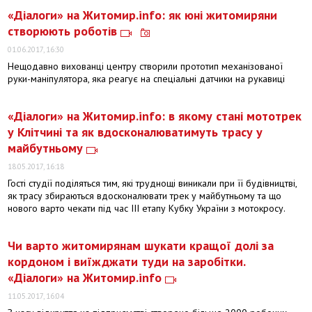
«Діалоги» на Житомир.info: як юні житомиряни
створюють роботів
01.06.2017, 16:30
Нещодавно вихованці центру створили прототип механізованої
руки-маніпулятора, яка реагує на спеціальні датчики на рукавиці
«Діалоги» на Житомир.info: в якому стані мототрек
у Клітчині та як вдосконалюватимуть трасу у
майбутньому
18.05.2017, 16:18
Гості студії поділяться тим, які труднощі виникали при її будівництві,
як трасу збираються вдосконалювати трек у майбутньому та що
нового варто чекати під час ІІІ етапу Кубку України з мотокросу.
Чи варто житомирянам шукати кращої долі за
кордоном і виїжджати туди на заробітки.
«Діалоги» на Житомир.info
11.05.2017, 16:04