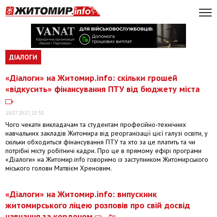
ДІАЛОГИ
«Діалоги» на Житомир.info: скільки грошей
«відкусить» фінансування ПТУ від бюджету міста
18.07.2017, 15:50
Чого чекати викладачам та студентам професійно-технічних
навчальних закладів Житомира від реорганізації цієї галузі освіти, у
скільки обходиться фінансування ПТУ та хто за це платить та чи
потрібні місту робітничі кадри. Про це в прямому ефірі програми
«Діалоги» на Житомир.info говоримо із заступником Житомирського
міського голови Матвієм Хреновим.
«Діалоги» на Житомир.info: випускник
житомирського ліцею розповів про свій досвід
навчання за кордоном