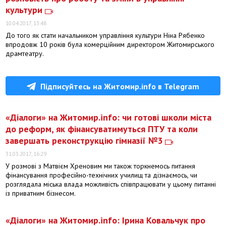
культури
10.04.2017, 13:48
До того як стати начальником управління культури Ніна Рябенко
впродовж 10 років була комерційним директором Житомирського
драмтеатру.
Підписуйтесь на Житомир.info в Telegram
«Діалоги» на Житомир.info: чи готові школи міста
до реформ, як фінансуватимуться ПТУ та коли
завершать реконструкцію гімназії №3
31.03.2017, 16:29
У розмові з Матвієм Хреновим ми також торкнемось питання
фінансування професійно-технічних училищ та дізнаємось, чи
розглядала міська влада можливість співпрацювати у цьому питанні
із приватним бізнесом.
«Діалоги» на Житомир.info: Ірина Ковальчук про