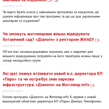
17.07.2017, 17:38
Чи варто брати участь у навчальних програмах за кордоном, де
шукати інформацію про такі програми, та що це дає українським
школярам та студентам?
Чи зможуть житомиряни вільно відвідувати
ботанічний сад? «Діалоги» з ректором ЖНАЕУ
20.06.2017, 18:19
Об’єкт має загальнодержавне значення, але є закритим для
вільного відвідування, потрапити на його територію можна лише у
складі екскурсійної групи
Які ідеї планує втілювати новий в.о. директора КП
«Парк» та чи потребує змін паркова
інфраструктура. «Діалоги» на Житомир.info
08.06.2017, 18:13
Гостем програми «Діалоги» на Житомир.info 8 червня є новий
виконуючий обов’язки директора КП «Парк» Дмитро Тимофієнко.