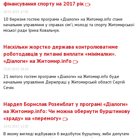
фінансування спорту на 2017 рік
10.03.2017, 17:50
10 березня гостею програми «Діалоги» на Житомир.info стане
начальник управління у справах сім’ї, молоді та спорту Житомирської
міської ради Ірина Ковальчук.
Наскільки жорстко держава контролюватиме
роботодавців у питанні виплати «мінімалки».
«Діалоги» на Житомир.info
21.02.2017, 18:16
21 лютого гостем програми «Діалоги» на Житомир.info буде
начальник управління Держпраці у Житомирській області Сергій
Сечін.
Нардеп Борислав Розенблат у програмі «Діалоги»
на Житомир.info: Чи можна обернути бурштинову
«зраду» на «перемогу»
13.02.2017, 12:20
В якому вигляді відбувався б видобуток бурштину, якби депутати