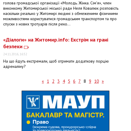
голова громадської організації «Молодь. Жінка. Сім'я», член
виконкому Житомирської міської ради Неля Ковалюк розповість
наскільки реально у Житомирі людині з обмеженими фізичними
можливостями користуватися громадським транспортом та про
спуски з нових тротуарів після реко...
«Діалоги» на Житомир.info: Екстрім на грані
безпеки
24.11.2016, 16:52
На що йдуть екстремали, щоб отримати додаткову порцію
адреналіну?
«
1
2
3
4
5
6
7
8
9
10
»