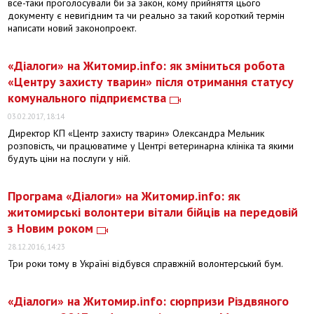
все-таки проголосували би за закон, кому прийняття цього
документу є невигідним та чи реально за такий короткий термін
написати новий законопроект.
«Діалоги» на Житомир.info: як зміниться робота
«Центру захисту тварин» після отримання статусу
комунального підприємства
03.02.2017, 18:14
Директор КП «Центр захисту тварин» Олександра Мельник
розповість, чи працюватиме у Центрі ветеринарна клініка та якими
будуть ціни на послуги у ній.
Програма «Діалоги» на Житомир.info: як
житомирські волонтери вітали бійців на передовій
з Новим роком
28.12.2016, 14:23
Три роки тому в Україні відбувся справжній волонтерський бум.
«Діалоги» на Житомир.info: сюрпризи Різдвяного