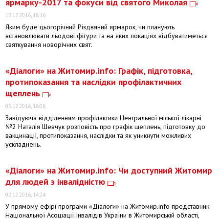
ярмарку-2017 та фокуси від святого Миколая
15.12.2016, 18:16
Яким буде цьогорічний Різдвяний ярмарок, чи планують
встановлювати льодові фігури та на яких локаціях відбуватиметься
святкування новорічних свят.
«Діалоги» на Житомир.info: Графік, підготовка,
протипоказання та наслідки профілактичних
щеплень
05.12.2016, 18:08
Завідуюча відділенням профілактики Центральної міської лікарні
№2 Наталія Шевчук розповість про графік щеплень, підготовку до
вакцинації, протипоказання, наслідки та як уникнути можливих
ускладнень.
«Діалоги» на Житомир.info: Чи доступний Житомир
для людей з інвалідністю
02.12.2016, 14:24
У прямому ефірі програми «Діалоги» на Житомир.info представник
Національної Асоціації Інвалідів України в Житомирській області,