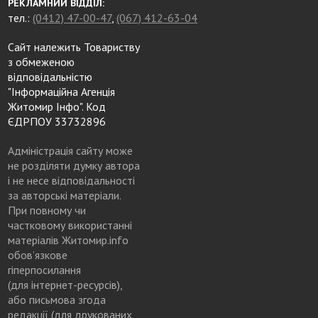
РЕКЛАМНИЙ ВІДДІЛ:
тел.:
(0412) 47-00-47
,
(067) 412-63-04
Сайт належить Товариству
з обмеженою
відповідальністю
"Інформаційна Агенція
Житомир Інфо". Код
ЄДРПОУ 33732896
Адміністрація сайту може
не розділяти думку автора
і не несе відповідальності
за авторські матеріали.
При повному чи
частковому використанні
матеріалів Житомир.info
обов’язкове
гіперпосилання
(для інтернет-ресурсів),
або письмова згода
редакції (для друкованих