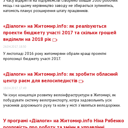
З часу відкриття на підприємстві створено більше 2000 робочих
місць і на цьому керівництво заводу не збирається зупинятись,
натомість планує розширення штату працівників.
«Діалоги» на Житомир.info: як реалізуються
проекти бюджету участі 2017 та скільки грошей
виділили на 2018 рік
26.04.2017, 18:50
У листопаді 2016 року житомиряни обрали кращі проектні
пропозиції бюджету участі 2017.
«Діалоги» на Житомир.info: як зробити обласний
центр раєм для велосипедистів
18.04.2017, 17:49
Чи існує концепція розвитку велоінфраструктури в Житомирі, як
побудувати систему велотранспорту, котра задовольнить усіх
учасників дорожнього руху та коли у місті з’являться велодоріжки.
У програмі «Діалоги» на Житомир.info Ніна Рябенко
розповість про роботу та зміни в управлінні