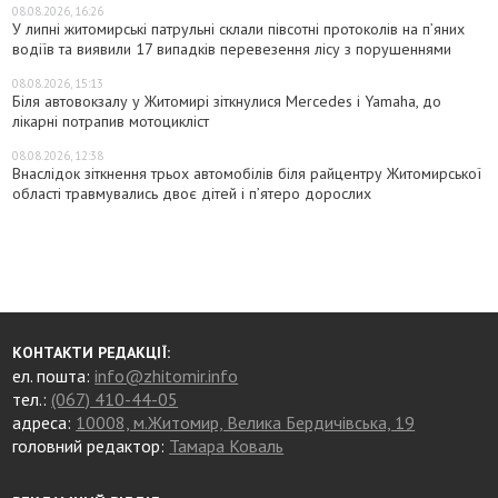
08.08.2026, 16:26
У липні житомирські патрульні склали півсотні протоколів на пʼяних
водіїв та виявили 17 випадків перевезення лісу з порушеннями
08.08.2026, 15:13
Біля автовокзалу у Житомирі зіткнулися Mercedes і Yamaha, до
лікарні потрапив мотоцикліст
08.08.2026, 12:38
Внаслідок зіткнення трьох автомобілів біля райцентру Житомирської
області травмувались двоє дітей і пʼятеро дорослих
КОНТАКТИ РЕДАКЦІЇ:
ел. пошта:
info@zhitomir.info
тел.:
(067) 410-44-05
адреса:
10008, м.Житомир, Велика Бердичівська, 19
головний редактор:
Тамара Коваль