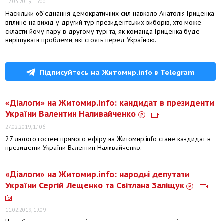
12.03.2019, 16:00
Наскільки об’єднання демократичних сил навколо Анатолія Гриценка
вплине на вихід у другий тур президентських виборів, хто може
скласти йому пару в другому турі та, як команда Гриценка буде
вирішувати проблеми, які стоять перед Україною.
Підписуйтесь на Житомир.info в Telegram
​«Діалоги» на Житомир.info: кандидат в президенти
України Валентин Наливайченко
27.02.2019, 17:06
27 лютого гостем прямого ефіру на Житомир.info стане кандидат в
президенти України Валентин Наливайченко.
«Діалоги» на Житомир.info: народні депутати
України Сергій Лещенко та Світлана Заліщук
11.02.2019, 19:09