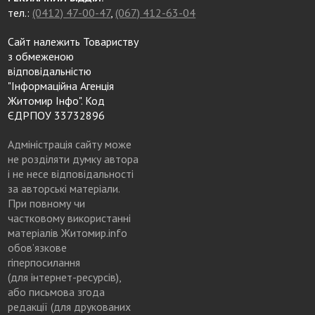
тел.:
(0412) 47-00-47
,
(067) 412-63-04
Сайт належить Товариству
з обмеженою
відповідальністю
"Інформаційна Агенція
Житомир Інфо". Код
ЄДРПОУ 33732896
Адміністрація сайту може
не розділяти думку автора
і не несе відповідальності
за авторські матеріали.
При повному чи
частковому використанні
матеріалів Житомир.info
обов’язкове
гіперпосилання
(для інтернет-ресурсів),
або письмова згода
редакції (для друкованих