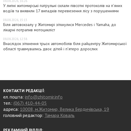
08.08.2026, 16:26
У липні житомирські патрульні склали півсотні протоколів на пʼяних
водіїв та виявили 17 випадків перевезення лісу з порушеннями
08.08.2026, 15:13
Біля автовокзалу у Житомирі зіткнулися Mercedes і Yamaha, до
лікарні потрапив мотоцикліст
08.08.2026, 12:38
Внаслідок зіткнення трьох автомобілів біля райцентру Житомирської
області травмувались двоє дітей і пʼятеро дорослих
КОНТАКТИ РЕДАКЦІЇ:
ел. пошта:
info@zhitomir.info
тел.:
(067) 410-44-05
адреса:
10008, м.Житомир, Велика Бердичівська, 19
головний редактор:
Тамара Коваль
РЕКЛАМНИЙ ВІДДІЛ: