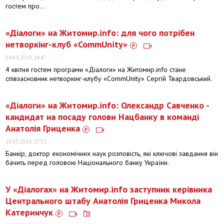
гостем про...
«Діалоги» на Житомир.info: для чого потрібен
нетворкінг-клуб «CommUnity»
04.04.2019, 14:47
4 квітня гостем програми «Діалоги» на Житомир.info стане
співзасновник нетворкінг-клубу «CommUnity» Сергій Твардовський.
​«Діалоги» на Житомир.info: Олександр Савченко -
кандидат на посаду голови Нацбанку в команді
Анатолія Гриценка
15.03.2019, 15:51
Банкір, доктор економічних наук розповість, які ключові завдання він
бачить перед головою Національного банку України.
У «Діалогах» на Житомир.info заступник керівника
Центрального штабу Анатолія Гриценка Микола
Катеринчук