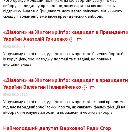
Чого бракує молодим політикам, на що звертати увагу під час
вибору кандидата у президенти, чому нардепи висловлюють
підтримку Анатолію Гриценку та чого варто очікувати від чинного
складу Парламенту вже після президентських виборів.
​«Діалоги» на Житомир.info: кандидат в Президенти
України Анатолій Гриценко
08.02.2019, 14:54
У прямому ефірі гість студії розповість про своє бачення боротьби
із корупцією, про молодь у політиці та ті задачі, які повинна
вирішити влада.
​«Діалоги» на Житомир.info: кандидат в президенти
України Валентин Наливайченко
05.02.2019, 12:20
У прямому ефірі гість студії розповість про свої основні пріоритети
під час передвиборчої гонки, про те, як уникнути фальсифікацій на
виборах, які існують загрози та як захистити чесність виборів.
Наймолодший депутат Верховної Ради Єгор