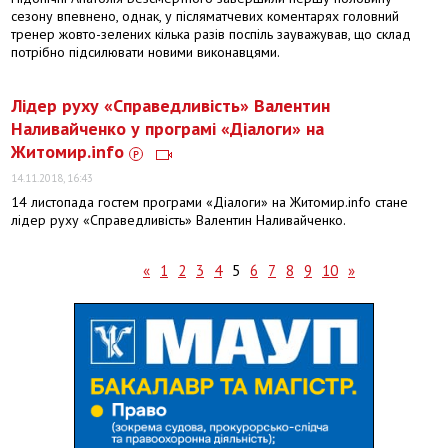
сезону впевнено, однак, у післяматчевих коментарях головний
тренер жовто-зелених кілька разів поспіль зауважував, що склад
потрібно підсилювати новими виконавцями.
​Лідер руху «Справедливість» Валентин
Наливайченко у програмі «Діалоги» на
Житомир.info
14.11.2018, 16:43
14 листопада гостем програми «Діалоги» на Житомир.info стане
лідер руху «Справедливість» Валентин Наливайченко.
«
1
2
3
4
5
6
7
8
9
10
»