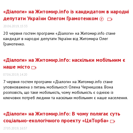
«Діалоги» на Житомир.info із кандидатом в народні
депутати України Олегом Грамотенком
20.06.2019, 15:33
20 червня гостем програми «Діалоги» на Житомир.info стане
кандидат в народні депутати України від Житомира Олег
Грамотенко.
​«Діалоги» на Житомир.info: наскільки мобільним є
наше місто
07.06.2019, 14:20
7 червня гостем програми «Діалоги» на Житомир.info стане
уповноважена з питань мобільності Олена Чернишова. Вона
розповість, що таке мобільність, чому мобільність є однією із
ключових потреб людини та наскільки мобільним є наше населення.
«Діалоги» на Житомир.info: В чому полягає суть
соціально-екологічного проекту «ЦяТорба»
27.05.2019, 16:57