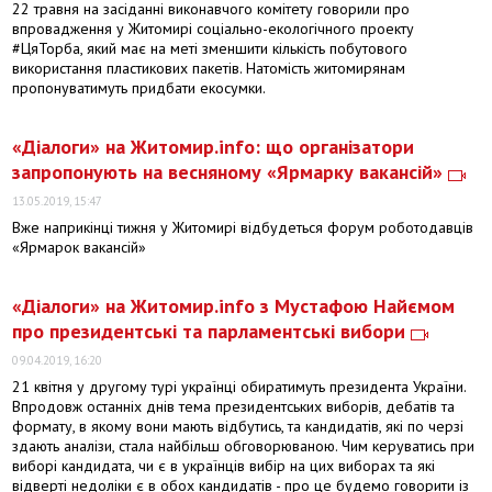
22 травня на засіданні виконавчого комітету говорили про
впровадження у Житомирі соціально-екологічного проекту
#ЦяТорба, який має на меті зменшити кількість побутового
використання пластикових пакетів. Натомість житомирянам
пропонуватимуть придбати екосумки.
​«Діалоги» на Житомир.info: що організатори
запропонують на весняному «Ярмарку вакансій»
13.05.2019, 15:47
Вже наприкінці тижня у Житомирі відбудеться форум роботодавців
«Ярмарок вакансій»
«Діалоги» на Житомир.info з Мустафою Найємом
про президентські та парламентські вибори
09.04.2019, 16:20
21 квітня у другому турі українці обиратимуть президента України.
Впродовж останніх днів тема президентських виборів, дебатів та
формату, в якому вони мають відбутись, та кандидатів, які по черзі
здають аналізи, стала найбільш обговорюваною. Чим керуватись при
виборі кандидата, чи є в українців вибір на цих виборах та які
відверті недоліки є в обох кандидатів - про це будемо говорити із