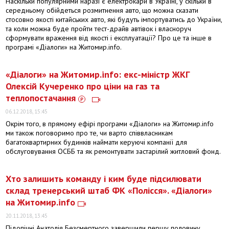
Наскільки популярними наразі є електрокари в Україні, у скільки в
середньому обійдеться розмитнення авто, що можна сказати
стосовно якості китайських авто, які будуть імпортуватись до України,
та коли можна буде пройти тест-драйв автівок і власноруч
сформувати враження від якості і експлуатації? Про це та інше в
програмі «Діалоги» на Житомир.info.
«Діалоги» на Житомир.info: екс-міністр ЖКГ
Олексій Кучеренко про ціни на газ та
теплопостачання
06.12.2018, 15:45
Окрім того, в прямому ефірі програми «Діалоги» на Житомир.info
ми також поговоримо про те, чи варто співвласникам
багатоквартирних будинків наймати керуючі компанії для
обслуговування ОСББ та як ремонтувати застарілий житловий фонд.
Хто залишить команду і ким буде підсилювати
склад тренерський штаб ФК «Полісся». «Діалоги»
на Житомир.info
20.11.2018, 13:45
Підопічні Анатолія Безсмертного завершили першу половину