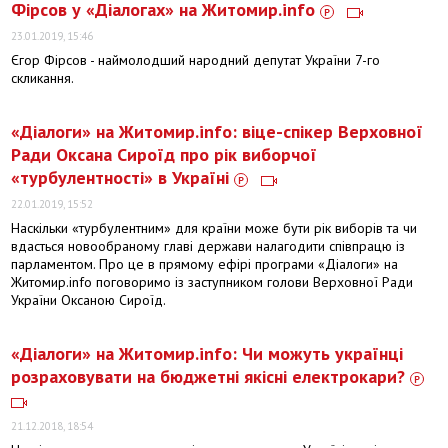
Фірсов у «Діалогах» на Житомир.info
23.01.2019, 15:46
Єгор Фірсов - наймолодший народний депутат України 7-го
скликання.
​«Діалоги» на Житомир.info: віце-спікер Верховної
Ради Оксана Сироїд про рік виборчої
«турбулентності» в Україні
22.01.2019, 15:52
Наскільки «турбулентним» для країни може бути рік виборів та чи
вдасться новообраному главі держави налагодити співпрацю із
парламентом. Про це в прямому ефірі програми «Діалоги» на
Житомир.info поговоримо із заступником голови Верховної Ради
України Оксаною Сироїд.
​«Діалоги» на Житомир.info: Чи можуть українці
розраховувати на бюджетні якісні електрокари?
21.12.2018, 18:54