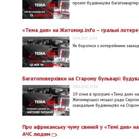
проект будівництва багатоквартирн
«Тема дня» на Житомир.info – гральні лотереї
27.01.2017, 12:52
Як боротися з лотерейними закла
Багатоповерхівки на Старому бульварі: буду
19.01.2017, 17:56
19 січня в програмі «Тема дня» на
Житомирської міської ради Сергі
скандальне будівництво на Старом
Про африканську чуму свиней у «Темі дня» на
АЧС людям