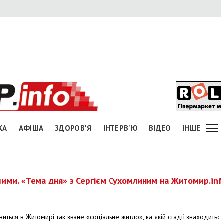
КА
АФІША
ЗДОРОВ'Я
ІНТЕРВ'Ю
ВІДЕО
ІНШЕ
шими. «Тема дня» з Сергієм Сухомлиним на Житомир.in
явиться в Житомирі так зване «соціальне житло», на якій стадії знаходитьс