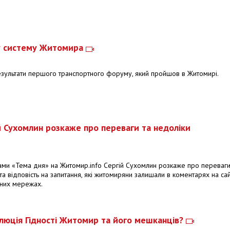
ну систему Житомира
 результати першого транспортного форуму, який пройшов в Житомирі.
й Сухомлин розкаже про переваги та недоліки
ами «Тема дня» на Житомир.info Сергій Сухомлин розкаже про переваги
 відповість на запитання, які житомиряни залишали в коментарях на сай
ьних мережах.
олюція Гідності Житомир та його мешканців?