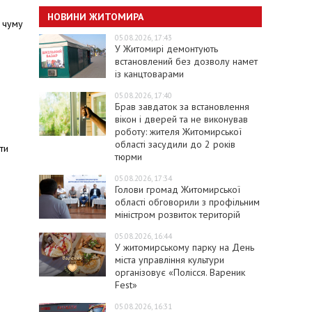
НОВИНИ ЖИТОМИРА
 чуму
05.08.2026, 17:43
У Житомирі демонтують
встановлений без дозволу намет
із канцтоварами
05.08.2026, 17:40
Брав завдаток за встановлення
вікон і дверей та не виконував
роботу: жителя Житомирської
області засудили до 2 років
ти
тюрми
05.08.2026, 17:34
Голови громад Житомирської
області обговорили з профільним
міністром розвиток територій
05.08.2026, 16:44
У житомирському парку на День
міста управління культури
організовує «Полісся. Вареник
Fest»
05.08.2026, 16:31