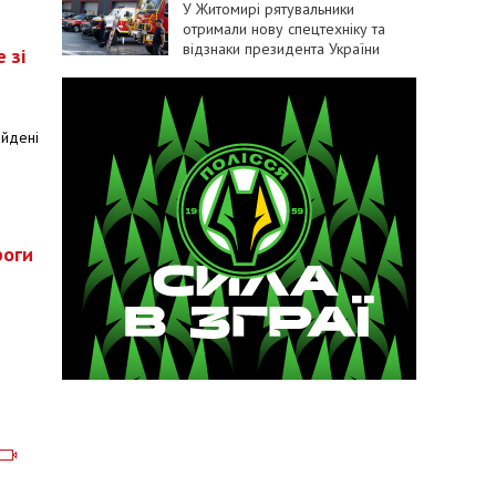
У Житомирі рятувальники
отримали нову спецтехніку та
відзнаки президента України
 зі
айдені
роги