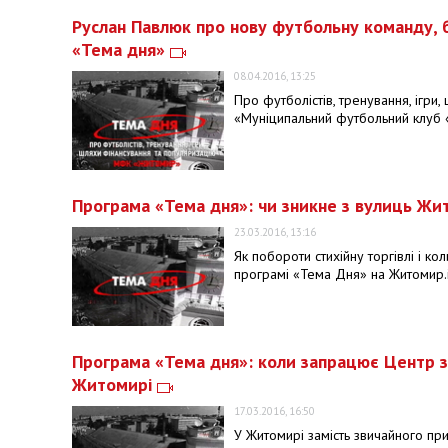
Руслан Павлюк про нову футбольну команду, 
«Тема дня»
08.04.2016, 13:25
Про футболістів, тренування, ігр
«Муніципальний футбольний клуб 
Програма «Тема дня»: чи зникне з вулиць Жи
23.03.2016, 13:16
Як побороти стихійну торгівлі і к
програмі «Тема Дня» на Житомир.i
Програма «Тема дня»: коли запрацює Центр з
Житомирі
17.03.2016, 16:50
У Житомирі замість звичайного пр