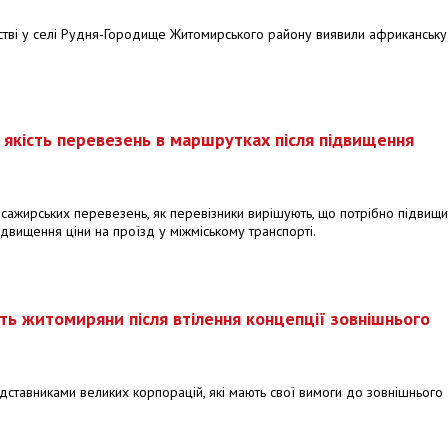
стві у селі Рудня-Городище Житомирського району виявили африканську
 якість перевезень в маршрутках після підвищення
асажирських перевезень, як перевізники вирішують, що потрібно підвищи
ідвищення ціни на проїзд у міжміському транспорті.
ать житомиряни після втілення концепції зовнішнього
дставниками великих корпорацій, які мають свої вимоги до зовнішнього