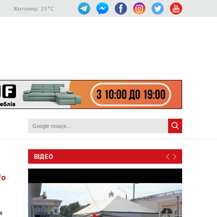
Житомир:
25
°C
ВІДЕО
fo
я