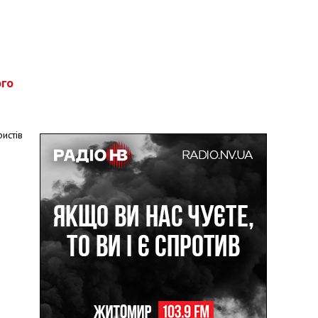
ого
истів