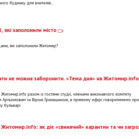
ого будинку для вчителів...
, які заполонили місто
дами, які заполонили Житомир?
вати не можна заборонити. «Тема дня» на Житомир.inf
 Житомир.info разом із гостями студії, членами виконавчого комітету
єм Артьомовим та Вірою Гринишиною, в прямому ефірі говоритимемо пр
у бульварі
 Житомир.info: як діє «свинячий» карантин та чи загр