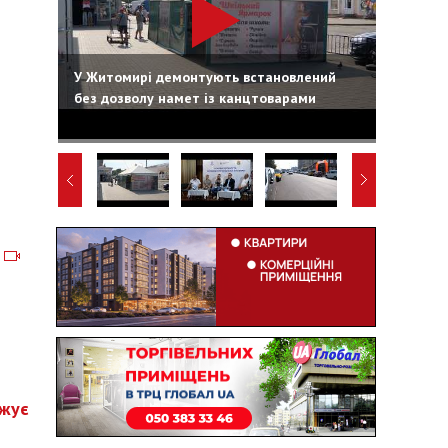
У Житомирі демонтують встановлений
без дозволу намет із канцтоварами
o
о
ожує