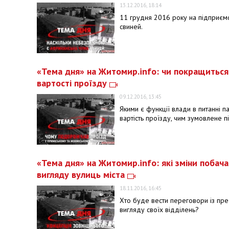
13.12.2016, 18:14
11 грудня 2016 року на підприєм
свиней.
«Тема дня» на Житомир.info: чи покращиться
вартості проїзду
09.12.2016, 13:45
Якими є функції влади в питанні п
вартість проїзду, чим зумовлене п
«Тема дня» на Житомир.info: які зміни побач
вигляду вулиць міста
18.11.2016, 16:45
Хто буде вести переговори із пре
вигляду своїх відділень?