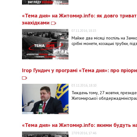
«Тема дня» на Житомир.info: як довго тривати
знахідками
07.11.2016, 18:15
Майже два місяці поспіль на Замко
срібні монети, козацькі трубки, пі
Ігор Гундич у програмі «Тема дня»: про пріор
03.11.2016, 18:10
Тиждень тому, 27 жовтня, презид
Житомирської облдержадміністраці
«Тема дня» на Житомир.info: якими будуть н
27.09.2016, 17:46