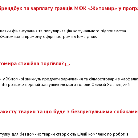
брендбук та зарплату гравців МФК «Житомир» у прогр
и, шляхи фінансування та популяризацію комунального підприємства
«Житомир» в прямому ефірі програми «Тема дня».
томира стихійна торгівля?
оли у Житомирі зникнуть продукти харчування та сільгосптовари з «асфальт
nfo розкаже перший заступник міського голови Олексій Ясюнецький
ахисту тварин та що буде з безпритульними собаками
итулку для бездомних тварин створюють цілий комплекс по роботі з