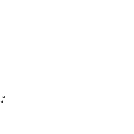
 та
ті