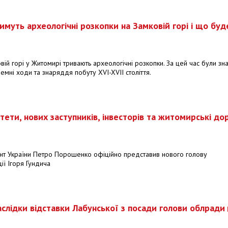
муть археологічні розкопки на Замковій горі і що буде
вій горі у Житомирі тривають археологічні розкопки. За цей час були зн
дземні ходи та знаряддя побуту XVI-XVII століття.
итети, нових заступників, інвесторів та житомирські до
ент України Петро Порошенко офіційно представив нового голову
ї Ігоря Гундича
аслідки відставки Лабунської з посади голови облради