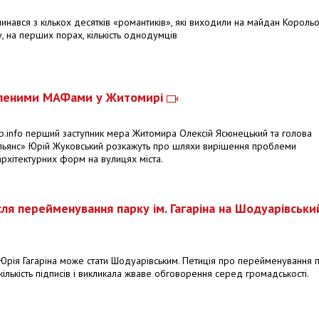
ався з кількох десятків «романтиків», які виходили на майдан Король
, на перших порах, кількість однодумців
овленими МАФами у Житомирі
р.info перший заступник мера Житомира Олексій Ясюнецький та голова
мАльянс» Юрій Жуковський розкажуть про шляхи вирішення проблеми
рхітектурних форм на вулицях міста.
сля перейменування парку ім. Гагаріна на Шодуарівськ
і Юрія Гагаріна може стати Шодуарівським. Петиція про перейменування 
кількість підписів і викликала жваве обговорення серед громадськості.