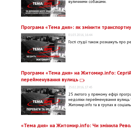
вуличними собаками.
Програма «Тема дня»: як змінити транспорт
01.03.2016, 16:44
Гості студії також розкажуть про
Програми «Тема дня» на Житомир.info: Сергі
перейменування вулиць
25.02.2016, 17:45
25 лютого у прямому ефірі прогр
недоліки перейменування вулиць та
Житомир.info та в групах в соціал
«Тема дня» на Житомир.info: Чи змінила Рев