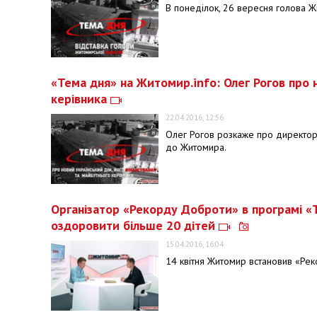
В понеділок, 26 вересня голова Ж
«Тема дня» на Житомир.info: Олег Рогов про 
керівника
22.04.2016, 12:56
Олег Рогов розкаже про директора 
до Житомира.
Організатор «Рекорду Доброти» в програмі «Т
оздоровити більше 20 дітей
15.04.2016, 16:04
14 квітня Житомир встановив «Рек