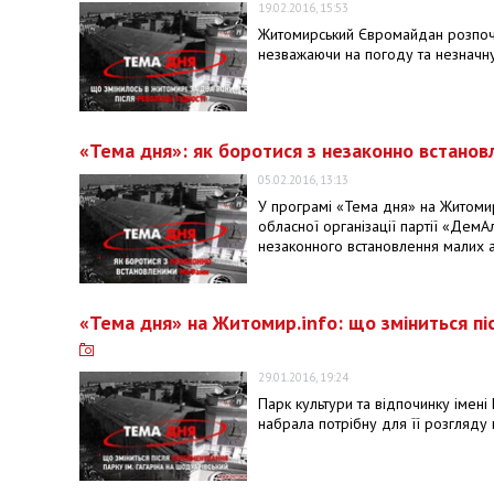
19.02.2016, 15:53
Житомирський Євромайдан розпочин
незважаючи на погоду та незначну
«Тема дня»: як боротися з незаконно встан
05.02.2016, 13:13
У програмі «Тема дня» на Житоми
обласної організації партії «Де
незаконного встановлення малих а
«Тема дня» на Житомир.info: що зміниться пі
29.01.2016, 19:24
Парк культури та відпочинку імен
набрала потрібну для її розгляду 