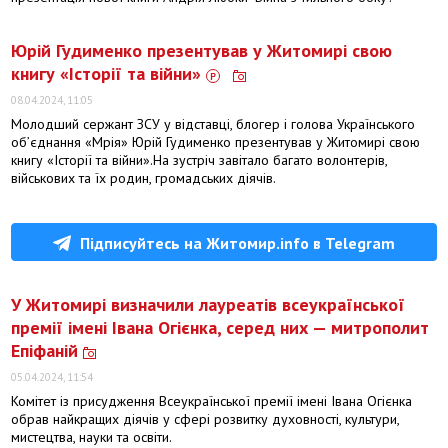
Юрій Гудименко презентував у Житомирі свою
книгу «Історії та війни»
08.04.2024, 11:05
Молодший сержант ЗСУ у відставці, блогер і голова Українського
об’єднання «Мрія» Юрій Гудименко презентував у Житомирі свою
книгу «Історії та війни».На зустріч завітало багато волонтерів,
військових та їх родин, громадських діячів.
Підписуйтесь на Житомир.info в Telegram
У Житомирі визначили лауреатів всеукраїнської
премії імені Івана Огієнка, серед них — митрополит
Епіфаній
05.04.2024, 11:54
Комітет із присудження Всеукраїнської премії імені Івана Огієнка
обрав найкращих діячів у сфері розвитку духовності, культури,
мистецтва, науки та освіти.