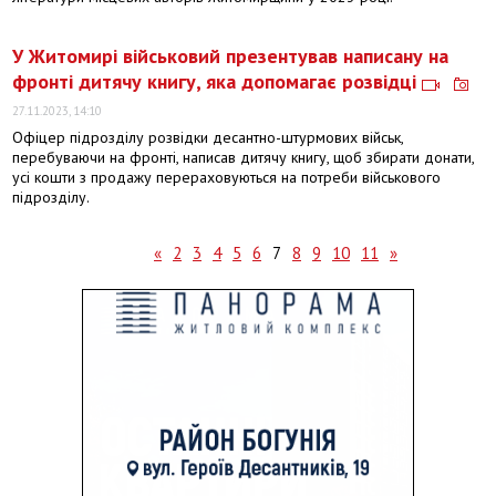
У Житомирі військовий презентував написану на
фронті дитячу книгу, яка допомагає розвідці
27.11.2023, 14:10
Офіцер підрозділу розвідки десантно-штурмових військ,
перебуваючи на фронті, написав дитячу книгу, щоб збирати донати,
усі кошти з продажу перераховуються на потреби військового
підрозділу.
«
2
3
4
5
6
7
8
9
10
11
»