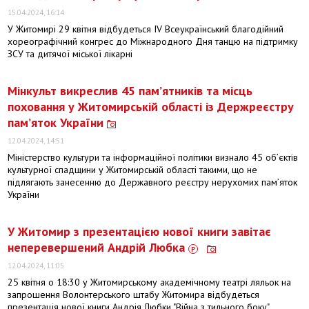
15.04.2024, 16:14
У Житомирі 29 квітня відбудеться ІV Всеукраїнський благодійний
хореографічний конгрес до Міжнародного Дня танцю на підтримку
ЗСУ та дитячої міської лікарні
Мінкульт викреслив 45 пам’ятників та місць
поховання у Житомирській області із Держреєстру
пам’яток України
12.04.2024, 14:51
Міністерство культури та інформаційної політики визнало 45 об’єктів
культурної спадщини у Житомирській області такими, що не
підлягають занесенню до Державного реєстру нерухомих пам’яток
України
У Житомир з презентацією нової книги завітає
неперевершений Андрій Любка
12.04.2024, 11:05
25 квітня о 18:30 у Житомирському академічному театрі ляльок на
запрошення Волонтерського штабу Житомира відбудеться
презентація нової книги Андрія Любки "Війна з тильного боку".