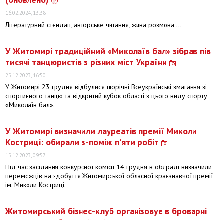
16.02.2024, 13:38
Літературний стендап, авторське читання, жива розмова …
У Житомирі традиційний «Миколаїв бал» зібрав пів
тисячі танцюристів з різних міст України
25.12.2023, 16:50
У Житомирі 23 грудня відбулися щорічні Всеукраїнські змагання зі
спортивного танцю та відкритий кубок області з цього виду спорту
«Миколаїв бал».
У Житомирі визначили лауреатів премії Миколи
Костриці: обирали з-поміж п’яти робіт
15.12.2023, 09:57
Під час засідання конкурсної комісії 14 грудня в облраді визначили
переможців на здобуття Житомирської обласної краєзнавчої премії
ім. Миколи Костриці.
Житомирський бізнес-клуб організовує в броварні