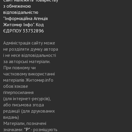
з обмеженою
відповідальністю
"Інформаційна Агенція
Житомир Інфо". Код
ЄДРПОУ 33732896
Адміністрація сайту може
не розділяти думку автора
і не несе відповідальності
за авторські матеріали.
При повному чи
частковому використанні
матеріалів Житомир.info
обов’язкове
гіперпосилання
(для інтернет-ресурсів),
або письмова згода
редакції (для друкованих
видань)
Матеріали, позначені
значками:
"Р"
- розміщують