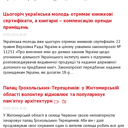
Цьогоріч українська молодь отримає книжкові
сертифікати, а книгарні – компенсацію оренди
приміщень
23.05.2024, 10:42
Українська молодь вже цьогоріч отримає книжкові сертифікати. 22
травня Верховна Рада України в цілому ухвалила законопроєкт №
11251 «Про внесення змін до деяких законів України щодо
уточнення діяльності Українського інституту книги з підтримки
розповсюджувачів видавничої продукції та надання державної
допомоги на придбання книг». Законопроєкт передбачає надання
громадянам України, які досягли 18-р...
Палац Грохольських-Терещенків: у Житомирській
області волонтер відновлює та популяризує
пам’ятку архітектури
03.05.2024, 15:41
У Житомирській області в селищі Червоне своєю неповторністю
зачаровує палац Грохольських-Терещенків. Аби він і далі
продовжував своє існування один із жителів селища робить все для