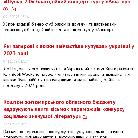
«Шульц 2.0» благодійний концерт гурту «Авіатор»
09.12.2023, 16:26
Житомирський бізнес-клуб разом із друзями та партнерами
організовує благодійний захід та концерт гурту «Авіатор»
Які паперові книжки найчастіше купували українці у
2023 році
07.12.2023, 17:34
До Національного тижня читання Український Інститут Книги разом із
Kyiv Book Weekend провели опитування книгарень та дізналися, які
книжки були найбільш популярними та мали найвищі рейтинги з
продажу у 2023 році.
Коштом житомирського обласного бюджету
надрукують книги вісьмох переможців конкурсу
соціально значущої літератури
29.11.2023, 10:50
Визначено переможців конкурсу з випуску соціально значущої
літератури місцевих авторів Житомирщини у 2023 році.