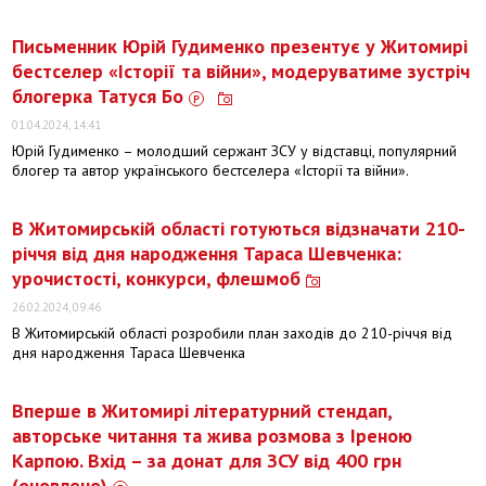
Письменник Юрій Гудименко презентує у Житомирі
бестселер «Історії та війни», модеруватиме зустріч
блогерка Татуся Бо
01.04.2024, 14:41
Юрій Гудименко – молодший сержант ЗСУ у відставці, популярний
блогер та автор українського бестселера «Історії та війни».
В Житомирській області готуються відзначати 210-
річчя від дня народження Тараса Шевченка:
урочистості, конкурси, флешмоб
26.02.2024, 09:46
В Житомирській області розробили план заходів до 210-річчя від
дня народження Тараса Шевченка
Вперше в Житомирі літературний стендап,
авторське читання та жива розмова з Іреною
Карпою. Вхід – за донат для ЗСУ від 400 грн
(оновлено)