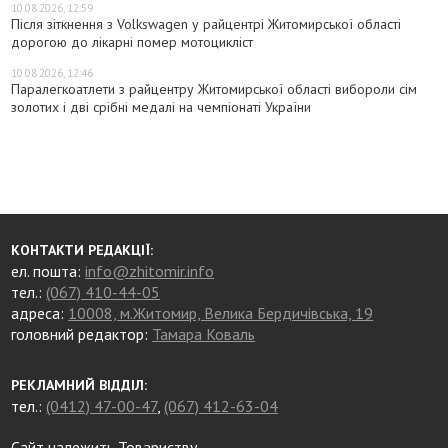
10.08.2026, 12:59
Після зіткнення з Volkswagen у райцентрі Житомирської області
дорогою до лікарні помер мотоцикліст
10.08.2026, 12:46
Паралегкоатлети з райцентру Житомирської області вибороли сім
золотих і дві срібні медалі на чемпіонаті України
КОНТАКТИ РЕДАКЦІЇ:
ел. пошта:
info@zhitomir.info
тел.:
(067) 410-44-05
адреса:
10008, м.Житомир, Велика Бердичівська, 19
головний редактор:
Тамара Коваль
РЕКЛАМНИЙ ВІДДІЛ:
тел.:
(0412) 47-00-47
,
(067) 412-63-04
Сайт належить Товариству