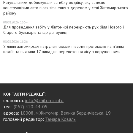
Рятувальники деблокували загиблу водійку, яку затисло
конструкціями авто після зіткнення з деревом у селі Житомирського
району
08.08.2026, 16:54
Для проведення забігу у Житомирі перекриють рух біля Нового і
Старого бульварів та ще дві вулиці
08.08.2026, 16:26
У липні житомирські патрульні склали півсотні протоколів на пʼяних
водіїв та виявили 17 випадків перевезення лісу з порушеннями
КОНТАКТИ РЕДАКЦІЇ:
ел. пошта:
info@zhitomir.info
тел.:
(067) 410-44-05
адреса:
10008, м.Житомир, Велика Бердичівська, 19
головний редактор:
Тамара Коваль