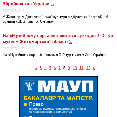
Збройних сил України
06.07.2023, 17:14
У Житомирі у Домі української культури відбудеться благодійний
аукціон «Ukrainians for Ukraine».
На «Музейному порталі» з’явиться ще один 3-D тур
музеєм Житомирської області
06.07.2023, 14:57
На «Музейному порталі» з’явиться 3-D тур музеєм Лесі Українки
«
3
4
5
6
7
8
9
10
11
12
»