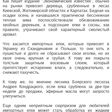
Как пишет издание "Экономические известия", обычно
на рынки привозят деревца, срубленные в лесах
Киевской, Житомирской областях и Карпатах. Бедная на
осадки осень и начавшаяся практически бесснежная
теплая зима поспособствовали обезвоживанию
хвойных деревьев, а подсохшие елки и сосны, как
правило, утрачивают свой характерный смолистый
аромат.
Что касается импортных елок, которые привозят в
Украину из Скандинавии и Польши, то они хоть и
пушистые и долго не сбрасывают свои иголки, но их
хвоя очень крупная и грубая. К тому же покрыта
толстым защитным восковым слоем, который
препятствует испарению влаги, а следовательно, и
снижают пахучесть.
К тому же, по мнению лесника Боярского лесхоза
Андрея Кондрацкого, если елка срублена за две-три
недели до продажи, эфирные масла могут запросто
улетучиться.
Еще одним неприятным сюрпризом для любителей
импортных елок может стать обработка их жидким