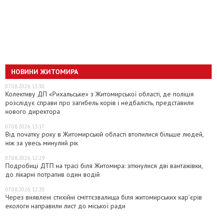
НОВИНИ ЖИТОМИРА
07.08.2026, 13:30
Колективу ДП «Рихальське» з Житомирської області, де поліція
розслідує справи про загибель корів і недбалість, представили
нового директора
07.08.2026, 13:17
Від початку року в Житомирській області втопилися більше людей,
ніж за увесь минулий рік
07.08.2026, 12:29
Подробиці ДТП на трасі біля Житомира: зіткнулися дві вантажівки,
до лікарні потрапив один водій
07.08.2026, 12:20
Через виявлені стихійні сміттєзвалища біля житомирських кар’єрів
екологи направили лист до міської ради