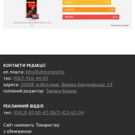
КОНТАКТИ РЕДАКЦІЇ:
ел. пошта:
info@zhitomir.info
тел.:
(067) 410-44-05
адреса:
10008, м.Житомир, Велика Бердичівська, 19
головний редактор:
Тамара Коваль
РЕКЛАМНИЙ ВІДДІЛ:
тел.:
(0412) 47-00-47
,
(067) 412-63-04
Сайт належить Товариству
з обмеженою