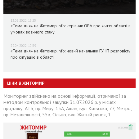
13.05.2022, 13:25
«Тема дня» на Житомир.info: керівник ОВА про життя області в
умовах воєнного стану
29.04.2022, 10:59
«Тема дня» на Житомир.info: новий начальник ГУНП розповість
про ситуацію в області
ЦІНИ В ЖИТОМИРІ
Моніторинг здійснено на основі інформації, отриманої за
методом контрольної закупки 31.07.2026 р. у місцях
продажу: АТБ, пр. Миру, 15А, Ашан, вул. Київська, 77, Метро,
пр. Незалежності, 55в, Сільпо, вул. Житній ринок, 1