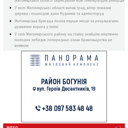
Житомирської області зафіксували нові температурні рекорди
У місті Житомирської області випав град, вітер повалив
дерева і пошкодив дахи будинків та адмінспоруд
Житомирська бригада посіла перше місце за результатами
ураження ворога у липні
У селі Житомирського району на ставку знайшли мертвими
молодих лебедів: попередньо ознак браконьєрства не
виявили
ВІДЕО