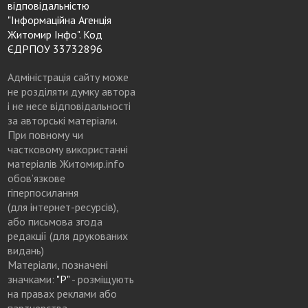
відповідальністю
"Інформаційна Агенція
Житомир Інфо". Код
ЄДРПОУ 33732896
Адміністрація сайту може
не розділяти думку автора
і не несе відповідальності
за авторські матеріали.
При повному чи
частковому використанні
матеріалів Житомир.info
обов’язкове
гіперпосилання
(для інтернет-ресурсів),
або письмова згода
редакції (для друкованих
видань)
Матеріали, позначені
значками:
"Р"
- розміщують
на правах реклами або
партнерства