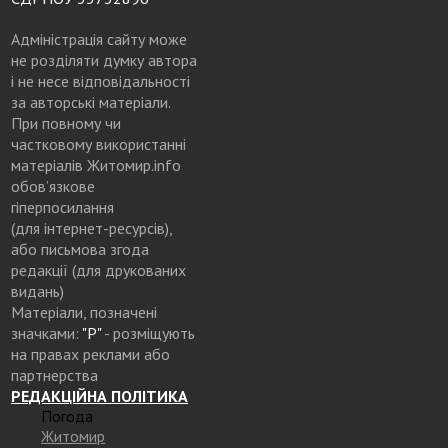
Адміністрація сайту може
не розділяти думку автора
і не несе відповідальності
за авторські матеріали.
При повному чи
частковому використанні
матеріалів Житомир.info
обов’язкове
гіперпосилання
(для інтернет-ресурсів),
або письмова згода
редакції (для друкованих
видань)
Матеріали, позначені
значками:
"Р"
- розміщують
на правах реклами або
партнерства
РЕДАКЦІЙНА ПОЛІТИКА
Погода
Житомир