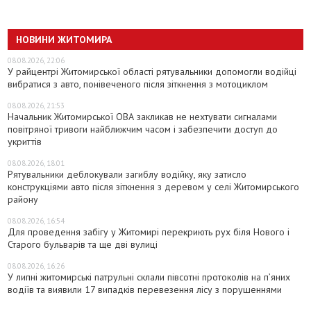
НОВИНИ ЖИТОМИРА
08.08.2026, 22:06
У райцентрі Житомирської області рятувальники допомогли водійці
вибратися з авто, понівеченого після зіткнення з мотоциклом
08.08.2026, 21:53
Начальник Житомирської ОВА закликав не нехтувати сигналами
повітряної тривоги найближчим часом і забезпечити доступ до
укриттів
08.08.2026, 18:01
Рятувальники деблокували загиблу водійку, яку затисло
конструкціями авто після зіткнення з деревом у селі Житомирського
району
08.08.2026, 16:54
Для проведення забігу у Житомирі перекриють рух біля Нового і
Старого бульварів та ще дві вулиці
08.08.2026, 16:26
У липні житомирські патрульні склали півсотні протоколів на пʼяних
водіїв та виявили 17 випадків перевезення лісу з порушеннями