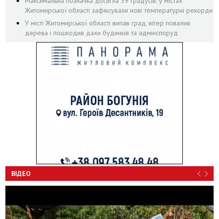
Максимальна позначка досягла 39 градусів: у містах
Житомирської області зафіксували нові температурні рекорди
У місті Житомирської області випав град, вітер повалив
дерева і пошкодив дахи будинків та адмінспоруд
ВІДЕО