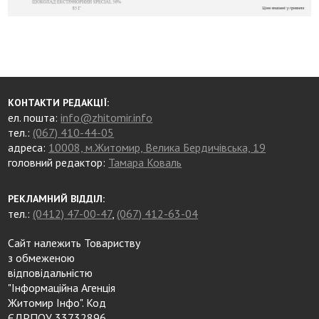
КОНТАКТИ РЕДАКЦІЇ:
ел. пошта:
info@zhitomir.info
тел.:
(067) 410-44-05
адреса:
10008, м.Житомир, Велика Бердичівська, 19
головний редактор:
Тамара Коваль
РЕКЛАМНИЙ ВІДДІЛ:
тел.:
(0412) 47-00-47
,
(067) 412-63-04
Сайт належить Товариству
з обмеженою
відповідальністю
"Інформаційна Агенція
Житомир Інфо". Код
ЄДРПОУ 33732896