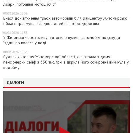
лікарні потрапив мотоцикліст
08.08.2026, 12:38
Внаслідок зіткнення трьох автомобілів біля райцентру Житомирської
області травмувались двоє дітей і пʼятеро дорослих
08.08.2026, 11:55
У Житомирі через зливу підтопило вулиці: автомобілі подекуди
їздять по колеса у воді
08.08.2026, 10:33
Судили жительку Житомирської області, яка вкрала з дому
пенсіонерки сейф з 330 тис. грн, відкрила його сокирою і викинула у
водойму
ДІАЛОГИ