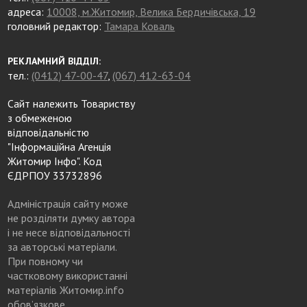
адреса:
10008, м.Житомир, Велика Бердичівська, 19
головний редактор:
Тамара Коваль
РЕКЛАМНИЙ ВІДДІЛ:
тел.:
(0412) 47-00-47
,
(067) 412-63-04
Сайт належить Товариству
з обмеженою
відповідальністю
"Інформаційна Агенція
Житомир Інфо". Код
ЄДРПОУ 33732896
Адміністрація сайту може
не розділяти думку автора
і не несе відповідальності
за авторські матеріали.
При повному чи
частковому використанні
матеріалів Житомир.info
обов’язкове