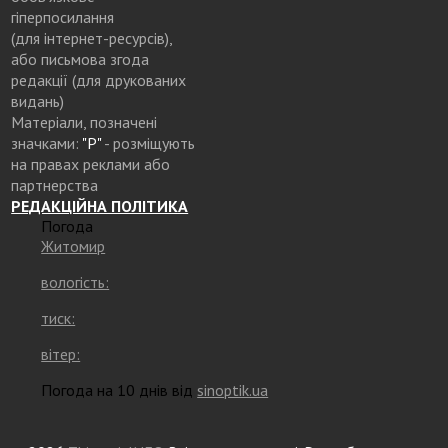
гіперпосилання
(для інтернет-ресурсів),
або письмова згода
редакції (для друкованих
видань)
Матеріали, позначені
значками:
"Р"
- розміщують
на правах реклами або
партнерства
РЕДАКЦІЙНА ПОЛІТИКА
Погода
Житомир
вологість:
тиск:
вітер:
Погода на 10 днів від
sinoptik.ua