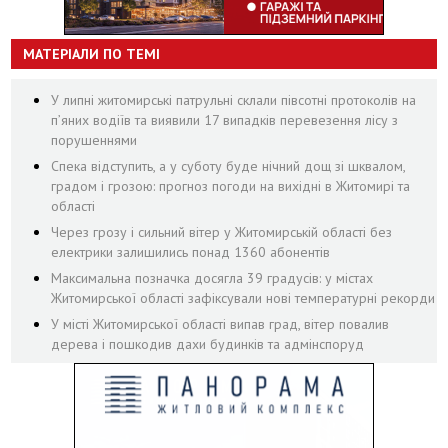
МАТЕРІАЛИ ПО ТЕМІ
У липні житомирські патрульні склали півсотні протоколів на
пʼяних водіїв та виявили 17 випадків перевезення лісу з
порушеннями
Спека відступить, а у суботу буде нічний дощ зі шквалом,
градом і грозою: прогноз погоди на вихідні в Житомирі та
області
Через грозу і сильний вітер у Житомирській області без
електрики залишились понад 1360 абонентів
Максимальна позначка досягла 39 градусів: у містах
Житомирської області зафіксували нові температурні рекорди
У місті Житомирської області випав град, вітер повалив
дерева і пошкодив дахи будинків та адмінспоруд