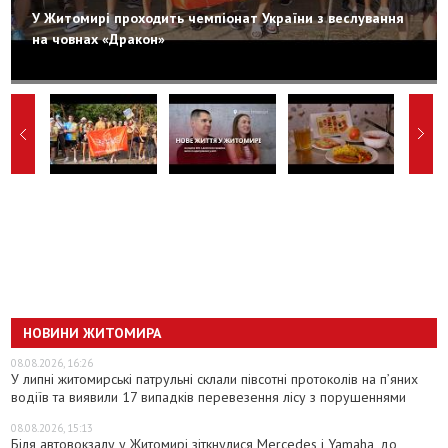
У Житомирі проходить чемпіонат України з веслування
на човнах «Дракон»
НОВИНИ ЖИТОМИРА
08.08.2026, 16:26
У липні житомирські патрульні склали півсотні протоколів на пʼяних
водіїв та виявили 17 випадків перевезення лісу з порушеннями
08.08.2026, 15:13
Біля автовокзалу у Житомирі зіткнулися Mercedes і Yamaha, до