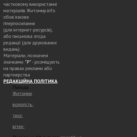
частковому використанні
матеріалів Житомир.info
обов’язкове
гіперпосилання
(для інтернет-ресурсів),
або письмова згода
редакції (для друкованих
видань)
Матеріали, позначені
значками:
"Р"
- розміщують
на правах реклами або
партнерства
РЕДАКЦІЙНА ПОЛІТИКА
Погода
Житомир
вологість:
тиск:
вітер: