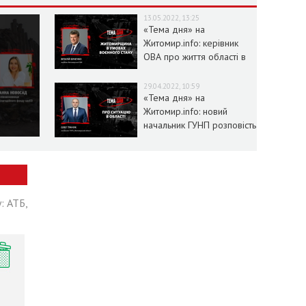
13.05.2022, 13:25
«Тема дня» на
Житомир.info: керівник
ОВА про життя області в
умовах воєнного стану
29.04.2022, 10:59
«Тема дня» на
Житомир.info: новий
начальник ГУНП розповість
про ситуацію в області
: АТБ,