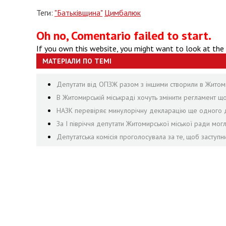
Теги:
"Батьківщина"
Цимбалюк
Oh no, Comentario failed to start.
If you own this website, you might want to look at the
МАТЕРІАЛИ ПО ТЕМІ
Депутати від ОПЗЖ разом з іншими створили в Житомир
В Житомирській міськраді хочуть змінити регламент щ
НАЗК перевіряє минулорічну декларацію ще одного д
За І півріччя депутати Житомирської міської ради могл
Депутатська комісія проголосувала за те, щоб заступ