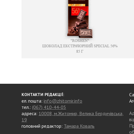
Са
КОНТАКТИ РЕДАКЦІЇ:
ел. пошта:
info@zhitomir.info
Аг
тел.:
(067) 410-44-05
Ад
адреса:
10008, м.Житомир, Велика Бердичівська,
ві
19
Пр
головний редактор:
Тамара Коваль
об