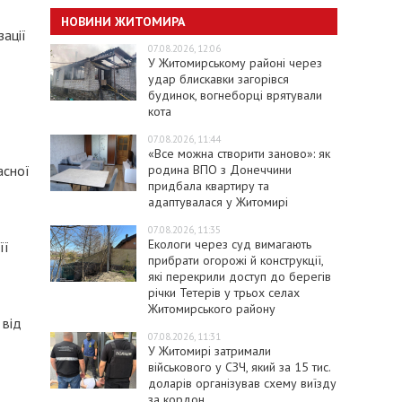
НОВИНИ ЖИТОМИРА
ації
07.08.2026, 12:06
У Житомирському районі через
удар блискавки загорівся
будинок, вогнеборці врятували
кота
07.08.2026, 11:44
«Все можна створити заново»: як
родина ВПО з Донеччини
асної
придбала квартиру та
адаптувалася у Житомирі
07.08.2026, 11:35
Екологи через суд вимагають
її
прибрати огорожі й конструкції,
які перекрили доступ до берегів
річки Тетерів у трьох селах
Житомирського району
 від
07.08.2026, 11:31
У Житомирі затримали
військового у СЗЧ, який за 15 тис.
доларів організував схему виїзду
за кордон