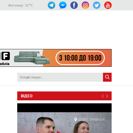
Житомир:
32
°C
ВІДЕО