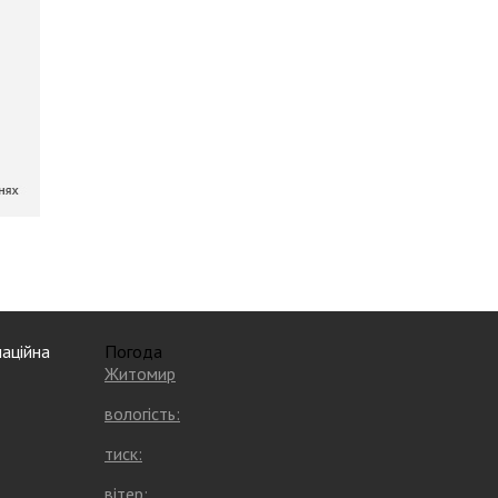
аційна
Погода
Житомир
вологість:
тиск:
вітер: