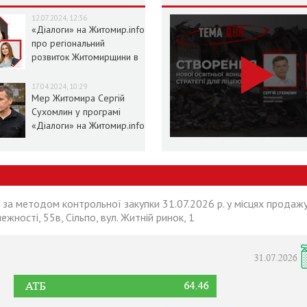
12.07.2024, 12:36
«Діалоги» на Житомир.info
про регіональний
розвиток Житомирщини в
умовах воєнного стану
17.04.2024, 10:29
Мер Житомира Сергій
Сухомлин у програмі
«Діалоги» на Житомир.info
 за методом контрольної закупки 31.07.2026 р. у місцях продажу
лежності, 55в, Сільпо, вул. Житній ринок, 1