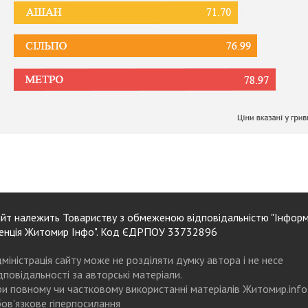
йт належить Товариству з обмеженою відповідальністю "Інформ
енція Житомир Інфо". Код ЄДРПОУ 33732896
міністрація сайту може не розділяти думку автора і не несе
дповідальності за авторські матеріали.
и повному чи частковому використанні матеріалів Житомир.info
ов’язкове гіперпосилання