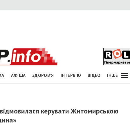
КА
АФІША
ЗДОРОВ'Я
ІНТЕРВ'Ю
ВІДЕО
ІНШЕ
відмовилася керувати Житомирською
щина»