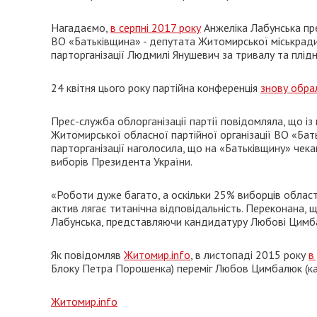
Нагадаємо,
в серпні 2017 року
Анжеліка Лабунська пр
ВО «Батьківщина» - депутата Житомирської міськрад
парторганізації Людмилі Янушевич за тривалу та плідн
24 квітня цього року партійна конференція
знову обра
Прес-служба облорганізації партії повідомляла, що 
Житомирської обласної партійної організації ВО «Бат
парторганізації наголосила, що на «Батьківщину» чека
виборів Президента України.
«Роботи дуже багато, а оскільки 25% виборців області 
актив лягає титанічна відповідальність. Переконана, 
Лабунська, представляючи кандидатуру Любові Цимба
Як повідомляв
Житомир.info
, в листопаді 2015 року
в
Блоку Петра Порошенка) переміг Любов Цимбалюк (кан
Житомир.info