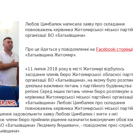
Любов Цимбалюк написала заяву про складання
повноважень керівника Житомирської міської партій
організації ВО «Батьківщина».
Про це йдеться у повідомленні на
Facebook-сторінці
«Батьківщина Житомир».
«11 липня 2018 року в місті Житомирі відбулось
засідання членів бюро Житомирської обласної парт
організації ВО «Батьківщина», на якому було розгля
декілька важливих питань з партійного будівництва 
регіоні. Серед інших питань члени бюро розглянули з
керівника Житомирської міської партійної організаці
«Батьківщина» Любові Цимбалюк про складання
повноважень керівника Житомирської міської партій
ішення задовольнити заяву Любові Цимбалюк і зняти з неї
акож члени бюро прийняли рішення назначити виконуючим обов’яз
ї ВО «Батьківщина» Людмилу Янушевич», - повідомляє прес-служб
ьківщина».