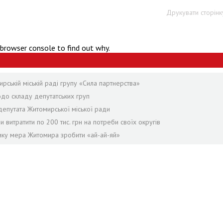
Друкувати сторінк
 browser console to find out why.
ській міській раді групу «Сила партнерства»
одо складу депутатських груп
епутата Житомирської міської ради
и витратити по 200 тис. грн на потреби своїх округів
нику мера Житомира зробити «ай-ай-яй»