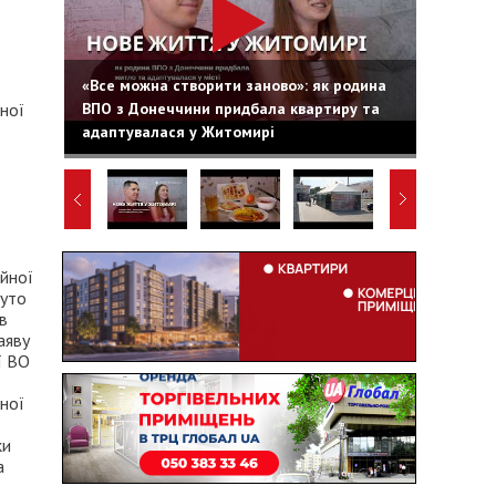
«Все можна створити заново»: як родина
ВПО з Донеччини придбала квартиру та
ної
адаптувалася у Житомирі
ійної
нуто
в
аяву
ї ВО
ної
ки
а