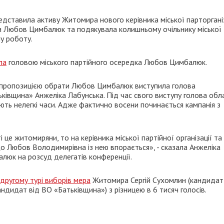
едставила активу Житомира нового керівника міської парторганіз
и Любов Цимбалюк та подякувала колишньому очільнику міської
у роботу.
ла
головою міського партійного осередка Любов Цимбалюк.
із пропозицією обрати Любов Цимбалюк виступила голова
ьківщина» Анжеліка Лабунська. Під час свого виступу голова обл
ють нелегкі часи. Адже фактично восени починається кампанія з
це житомиряни, то на керівника міської партійної організації та 
що Любов Володимирівна із нею впорається», - сказала Анжеліка
люк на розсуд делегатів конференції.
 другому турі виборів мера
Житомира Сергій Сухомлин (кандидат
дидат від ВО «Батьківщина») з різницею в 6 тисяч голосів.