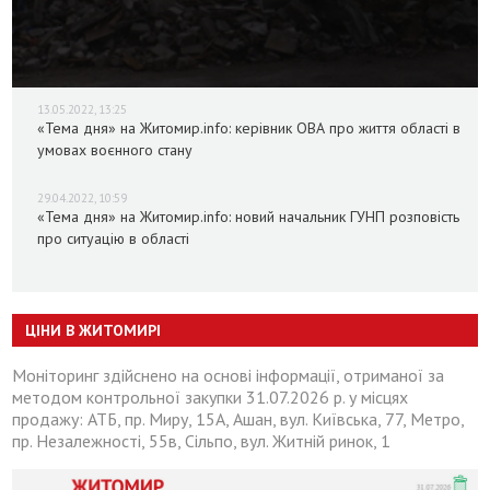
13.05.2022, 13:25
«Тема дня» на Житомир.info: керівник ОВА про життя області в
умовах воєнного стану
29.04.2022, 10:59
«Тема дня» на Житомир.info: новий начальник ГУНП розповість
про ситуацію в області
ЦІНИ В ЖИТОМИРІ
Моніторинг здійснено на основі інформації, отриманої за
методом контрольної закупки 31.07.2026 р. у місцях
продажу: АТБ, пр. Миру, 15А, Ашан, вул. Київська, 77, Метро,
пр. Незалежності, 55в, Сільпо, вул. Житній ринок, 1