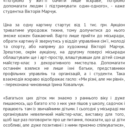
«Потрібно у житті бачити лише яскраве, потрібно
допомагати людям і підтримувати один-одного», - каже
студентка Вікторія Марчук.
Ціна за одну картину стартує від 1 тис. грн. Аукціон
триватиме упродовж тижня, тому долучитися до нього
зможе кожен бажаючий. Варто лише прийти до міськради,
обрати картину й звернутись у відділ управління сім’ї, молоді
та спорту, або напряму до художниці Вікторії Марчук.
Зрештою, окрім аукціону, на другому поверсі міськради
облаштували ще і арт-простір, влаштувавши для дітей сонця
майстер-клас з декоративного мистецтва. Допомагати
останнім взялися не лише їхні батьки, представники
профільних управлінь та організацій, а і студенти. Така
взаємодія яскраво відображає гасло: «Ми різні, але ми рівні»,
- переконана чиновниця Ірина Ковальчук.
«Багатьох цих діток ми знаємо з раннього віку і дуже
пишаємось, що багато хто з них уже пішов у школу, садочок і
працюють там із звичайними дітьми. І сьогодні у міськраді ми
організували невеличкий майстер-клас, виставку для того,
щоб іще раз поговорити про це питання, показати, що ці діти
особливі, але дуже позитивні і з ними приємно спілкуватися»,