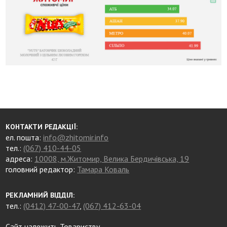
КОНТАКТИ РЕДАКЦІЇ:
ел. пошта:
info@zhitomir.info
тел.:
(067) 410-44-05
адреса:
10008, м.Житомир, Велика Бердичівська, 19
головний редактор:
Тамара Коваль
РЕКЛАМНИЙ ВІДДІЛ:
тел.:
(0412) 47-00-47
,
(067) 412-63-04
Сайт належить Товариству