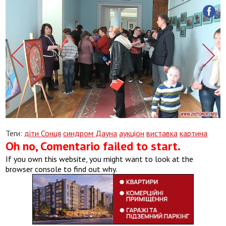
Теги:
діти Сонця
синдром Дауна
аукціон
виставка
картина
Oh no, Comentario failed to start.
If you own this website, you might want to look at the
browser console to find out why.