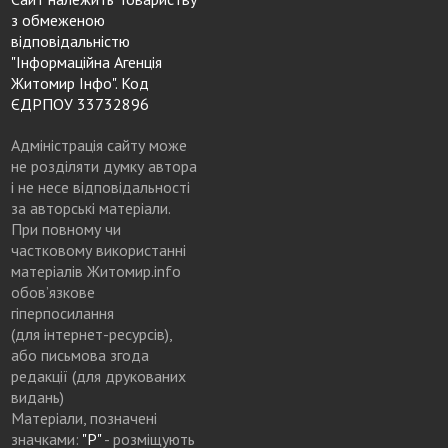
з обмеженою
відповідальністю
"Інформаційна Агенція
Житомир Інфо". Код
ЄДРПОУ 33732896
Адміністрація сайту може
не розділяти думку автора
і не несе відповідальності
за авторські матеріали.
При повному чи
частковому використанні
матеріалів Житомир.info
обов’язкове
гіперпосилання
(для інтернет-ресурсів),
або письмова згода
редакції (для друкованих
видань)
Матеріали, позначені
значками:
"Р"
- розміщують