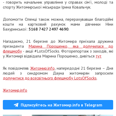
- говорить начальник управління у справах сім’ї, молоді та
спорту Житомирської міськради Ірина Ковальчук.
Допомогти Оленці також можна, перерахувавши благодійні
кошти на картковий рахунок мами дівчинки Ніни
Бахуринської:
5168 7427 2497 4690
.
Нагадаємо, 21 березня до Житомира приїхала дружина
президента
Марина Порошенко, яка долучилася до
флешмобу
- акції #LotsOfSocks. Фоторепортаж з заходів, які
у Житомирі відвідала Марина Порошенко, дивіться
тут
Як повідомляв
Житомир.info
, напередодні 21 березня – Дня
людей з синдромом Дауна житомирян запросили
долучитися до всесвітнього флешмобу LotsOfSocks
.
Житомир.info
Підписуйтесь на Житомир.info в Telegram