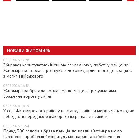
НОВИНИ ЖИТОМИРА
06.08.2026, 17:28
Збирався користуватись іменною лампадкою у побуті: у райцентрі
Житомирської області розшукали чоловіка, причетного до крадіжки
з могили військового
06.08.2026, 16:48
Житомирська бригада посіла перше місце за результатами
ураження ворога у липні
06.08.2026, 16:15
У селі Житомирського району на ставку знайшли мертвими молодих
лебедів: попередньо ознак браконьєрства не виявили
06.08.2026, 15:54
Понад 300 голосів зібрала петиція до влади Житомира щодо
вирішення проблеми безпритульних тварин та забезпечення