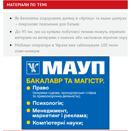
МАТЕРІАЛИ ПО ТЕМІ
Як безплатно оздоровити дитину в «Артеці» та інших центрах
– покрокове пояснення для батьків
До 95 тис. грн на купівлю побутової техніки можуть отримати
ветерани на ветеранки з повною або частковою втратою зору
Мобільні оператори в Україні вже заблокували 100 тисяч
спам-номерів