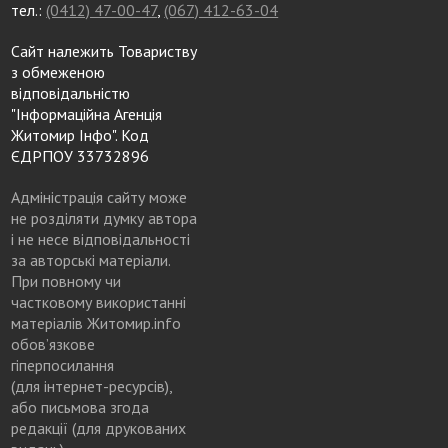
тел.:
(0412) 47-00-47
,
(067) 412-63-04
Сайт належить Товариству
з обмеженою
відповідальністю
"Інформаційна Агенція
Житомир Інфо". Код
ЄДРПОУ 33732896
Адміністрація сайту може
не розділяти думку автора
і не несе відповідальності
за авторські матеріали.
При повному чи
частковому використанні
матеріалів Житомир.info
обов’язкове
гіперпосилання
(для інтернет-ресурсів),
або письмова згода
редакції (для друкованих