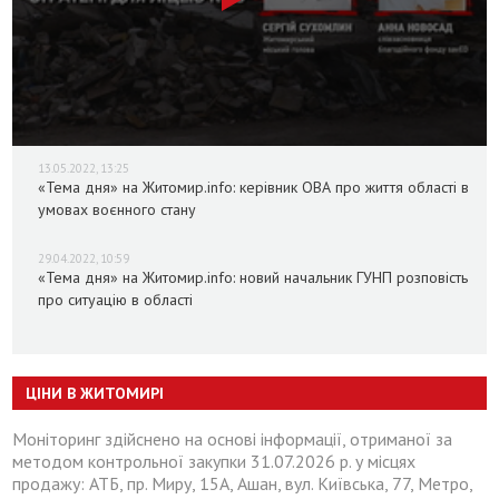
13.05.2022, 13:25
«Тема дня» на Житомир.info: керівник ОВА про життя області в
умовах воєнного стану
29.04.2022, 10:59
«Тема дня» на Житомир.info: новий начальник ГУНП розповість
про ситуацію в області
ЦІНИ В ЖИТОМИРІ
Моніторинг здійснено на основі інформації, отриманої за
методом контрольної закупки 31.07.2026 р. у місцях
продажу: АТБ, пр. Миру, 15А, Ашан, вул. Київська, 77, Метро,