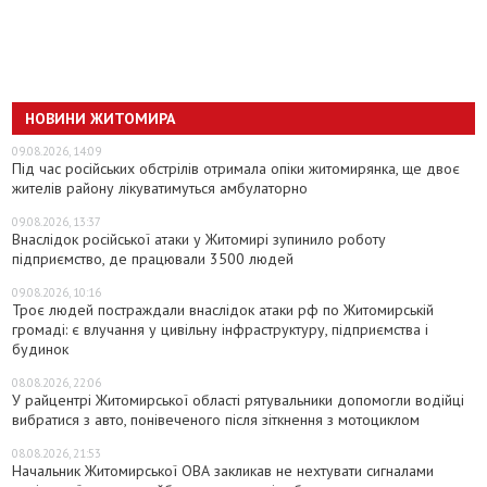
НОВИНИ ЖИТОМИРА
09.08.2026, 14:09
Під час російських обстрілів отримала опіки житомирянка, ще двоє
жителів району лікуватимуться амбулаторно
09.08.2026, 13:37
Внаслідок російської атаки у Житомирі зупинило роботу
підприємство, де працювали 3500 людей
09.08.2026, 10:16
Троє людей постраждали внаслідок атаки рф по Житомирській
громаді: є влучання у цивільну інфраструктуру, підприємства і
будинок
08.08.2026, 22:06
У райцентрі Житомирської області рятувальники допомогли водійці
вибратися з авто, понівеченого після зіткнення з мотоциклом
08.08.2026, 21:53
Начальник Житомирської ОВА закликав не нехтувати сигналами