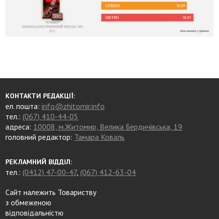
КОНТАКТИ РЕДАКЦІЇ:
ел. пошта:
info@zhitomir.info
тел.:
(067) 410-44-05
адреса:
10008, м.Житомир, Велика Бердичівська, 19
головний редактор:
Тамара Коваль
РЕКЛАМНИЙ ВІДДІЛ:
тел.:
(0412) 47-00-47
,
(067) 412-63-04
Сайт належить Товариству
з обмеженою
відповідальністю