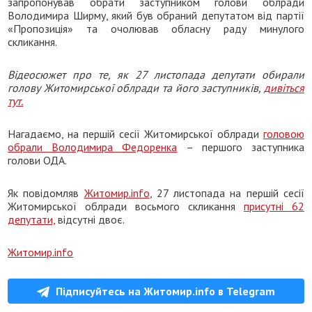
запропонував обрати заступником голови облради
Володимира Ширму, який був обраний депутатом від партії
«Пропозиція» та очолював обласну раду минулого
скликання.
Відеосюжет про те, як 27 листопада депутати обирали
голову Житомирської облради та його заступників,
дивіться
тут.
Нагадаємо, на першій сесії Житомирської облради
головою
обрали Володимира Федоренка
– першого заступника
голови ОДА.
Як повідомляв
Житомир.info
, 27 листопада на першій сесії
Житомирської облради восьмого скликання
присутні 62
депутати,
відсутні двоє.
Житомир.info
Підписуйтесь на Житомир.info в Telegram