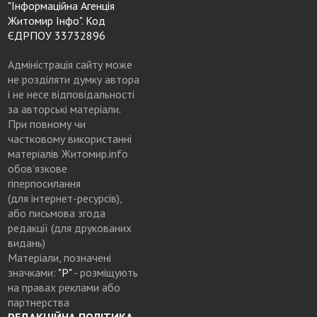
"Інформаційна Агенція
Житомир Інфо". Код
ЄДРПОУ 33732896
Адміністрація сайту може
не розділяти думку автора
і не несе відповідальності
за авторські матеріали.
При повному чи
частковому використанні
матеріалів Житомир.info
обов’язкове
гіперпосилання
(для інтернет-ресурсів),
або письмова згода
редакції (для друкованих
видань)
Матеріали, позначені
значками:
"Р"
- розміщують
на правах реклами або
партнерства