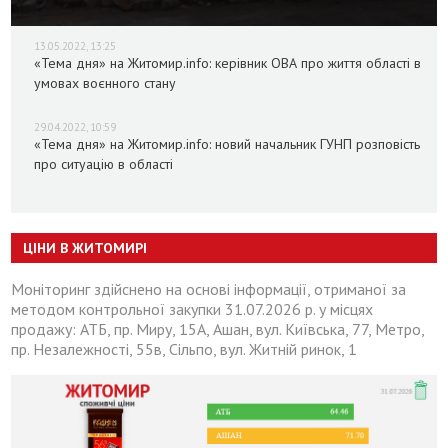
13.05.2022, 13:25
«Тема дня» на Житомир.info: керівник ОВА про життя області в
умовах воєнного стану
29.04.2022, 10:59
«Тема дня» на Житомир.info: новий начальник ГУНП розповість
про ситуацію в області
ЦІНИ В ЖИТОМИРІ
Моніторинг здійснено на основі інформації, отриманої за
методом контрольної закупки 31.07.2026 р. у місцях
продажу: АТБ, пр. Миру, 15А, Ашан, вул. Київська, 77, Метро,
пр. Незалежності, 55в, Сільпо, вул. Житній ринок, 1