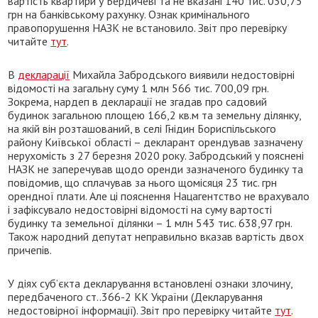
вартість квартири у Бердичеві та не вказані 140 тис. 030,75
грн на банківському рахунку. Ознак кримінального
правопорушення НАЗК не встановило. Звіт про перевірку
читайте
тут
.
В
декларації
Михайла Забродського виявили недостовірні
відомості на загальну суму 1 млн 566 тис. 700,09 грн.
Зокрема, нардеп в декларації не згадав про садовий
будинок загальною площею 166,2 кв.м та земельну ділянку,
на якій він розташований, в селі Гнідин Бориспільського
району Київської області – декларант орендував зазначену
нерухомість з 27 березня 2020 року. Забродський у пояснені
НАЗК не заперечував щодо оренди зазначеного будинку та
повідомив, що сплачував за нього щомісяця 23 тис. грн
орендної плати. Але ці пояснення Нацагентство не врахувало
і зафіксувало недостовірні відомості на суму вартості
будинку та земельної ділянки – 1 млн 543 тис. 638,97 грн.
Також народний депутат неправильно вказав вартість двох
причепів.
У діях суб’єкта декларування встановлені ознаки злочину,
передбаченого ст..366-2 КК України (Декларування
недостовірної інформації). Звіт про перевірку читайте
тут
.