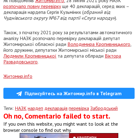
Як повідомляв
Житомир.info
, 28 липня 2021 року НАЗК
розпочало повну перевірку
ще 40 декларацій, серед яких –
декларація нардепа Сергія Кузьміних (
обраний від
Чуднівського округу №67 від партії «Слуга народу»
).
Також, з початку 2021 року за результатами автоматичного
аналізу НАЗК розпочало перевірку декларацій депутат
Житомирської обласної ради
Володимира Кропивницького
,
його дружини, депутатки Житомирської міської ради
Людмили Кропивницької
та депутата облради
Віктора
Развадовського
.
Житомир.info
Підписуйтесь на Житомир.info в Telegram
Теги:
НАЗК
нардеп
декларація
перевірка
Забродський
Oh no, Comentario failed to start.
If you own this website, you might want to look at the
browser console to find out why.