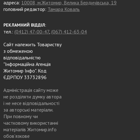
адреса:
10008, м.Житомир, Велика Бердичівська, 19
головний редактор:
Тамара Коваль
РЕКЛАМНИЙ ВІДДІЛ:
тел.:
(0412) 47-00-47
,
(067) 412-63-04
Сайт належить Товариству
з обмеженою
відповідальністю
"Інформаційна Агенція
Житомир Інфо". Код
ЄДРПОУ 33732896
Адміністрація сайту може
не розділяти думку автора
і не несе відповідальності
за авторські матеріали.
При повному чи
частковому використанні
матеріалів Житомир.info
обов’язкове