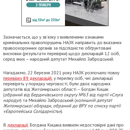
Зазначається, що у зв’язку з виявленими ознаками
кримінальних правопорушень НАЗК направить до вказаних
правоохоронних органів за підслідністю обґрунтовані
висновки (результати перевірки) щодо декларацій 12 осіб,
серед яких – народний депутат Михайло Забродський.
Нагадаємо, 22 березня 2021 року НАЗК розпочало повну
перевірку 89 декларацій
, у переліку осіб, чиї декларації
перевірять у порядку черговості, були двоє народних
депутатів від Житомирської області – Богдан Кицак
(
обраний від Бердичівського округу №63 від партії «Слуга
народу»
) та Михайло Забродський (
колишній депутат
Житомирської облради, обраний до ВРУ по списку партії
«Європейська Солідарність»
).
В
декларації
Богдана Кицака виявили недостовірні дані про