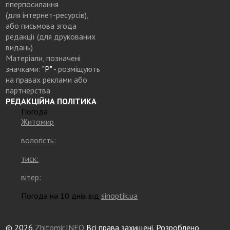
гіперпосилання
(для інтернет-ресурсів),
або письмова згода
редакції (для друкованих
видань)
Матеріали, позначені
значками:
"Р"
- розміщують
на правах реклами або
партнерства
РЕДАКЦІЙНА ПОЛІТИКА
Погода
Житомир
вологість:
тиск:
вітер:
Погода на 10 днів від
sinoptik.ua
© 2026
Zhitomir.INFO
Всі права захищені. Розроблено