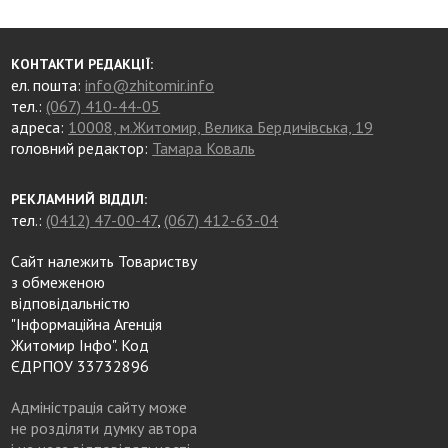
КОНТАКТИ РЕДАКЦІЇ:
ел. пошта:
info@zhitomir.info
тел.:
(067) 410-44-05
адреса:
10008, м.Житомир, Велика Бердичівська, 19
головний редактор:
Тамара Коваль
РЕКЛАМНИЙ ВІДДІЛ:
тел.:
(0412) 47-00-47
,
(067) 412-63-04
Сайт належить Товариству
з обмеженою
відповідальністю
"Інформаційна Агенція
Житомир Інфо". Код
ЄДРПОУ 33732896
Адміністрація сайту може
не розділяти думку автора