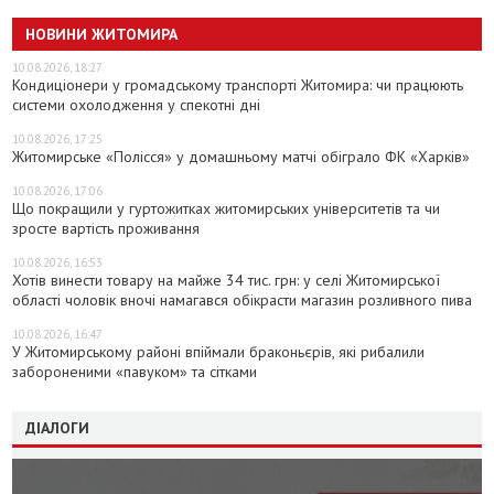
НОВИНИ ЖИТОМИРА
10.08.2026, 18:27
Кондиціонери у громадському транспорті Житомира: чи працюють
системи охолодження у спекотні дні
10.08.2026, 17:25
Житомирське «Полісся» у домашньому матчі обіграло ФК «Харків»
10.08.2026, 17:06
Що покращили у гуртожитках житомирських університетів та чи
зросте вартість проживання
10.08.2026, 16:53
Хотів винести товару на майже 34 тис. грн: у селі Житомирської
області чоловік вночі намагався обікрасти магазин розливного пива
10.08.2026, 16:47
У Житомирському районі впіймали браконьєрів, які рибалили
забороненими «павуком» та сітками
ДІАЛОГИ