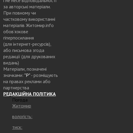
і не несе відповідальності
за авторські матеріали.
При повному чи
частковому використанні
матеріалів Житомир.info
обов’язкове
гіперпосилання
(для інтернет-ресурсів),
або письмова згода
редакції (для друкованих
видань)
Матеріали, позначені
значками:
"Р"
- розміщують
на правах реклами або
партнерства
РЕДАКЦІЙНА ПОЛІТИКА
Погода
Житомир
вологість:
тиск: