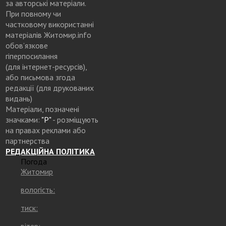
за авторські матеріали.
При повному чи
частковому використанні
матеріалів Житомир.info
обов’язкове
гіперпосилання
(для інтернет-ресурсів),
або письмова згода
редакції (для друкованих
видань)
Матеріали, позначені
значками:
"Р"
- розміщують
на правах реклами або
партнерства
РЕДАКЦІЙНА ПОЛІТИКА
Погода
Житомир
вологість:
тиск: