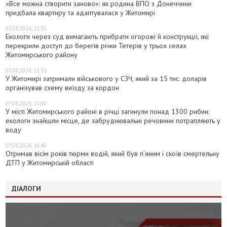
«Все можна створити заново»: як родина ВПО з Донеччини
придбала квартиру та адаптувалася у Житомирі
07.08.2026, 11:35
Екологи через суд вимагають прибрати огорожі й конструкції, які
перекрили доступ до берегів річки Тетерів у трьох селах
Житомирського району
07.08.2026, 11:31
У Житомирі затримали військового у СЗЧ, який за 15 тис. доларів
організував схему виїзду за кордон
07.08.2026, 11:00
У місті Житомирського районі в річці загинули понад 1300 рибин:
екологи знайшли місце, де забруднювальні речовини потрапляють у
воду
07.08.2026, 10:40
Отримав вісім років тюрми водій, який був п’яним і скоїв смертельну
ДТП у Житомирській області
ДІАЛОГИ