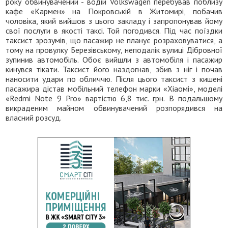
року обвинувачений - водій Volkswagen перебував поблизу
кафе «Кармен» на Покровській в Житомирі, побачив
чоловіка, який вийшов з цього закладу і запропонував йому
свої послуги в якості таксі. Той погодився. Під час поїздки
таксист зрозумів, що пасажир не планує розраховуватися, а
тому на провулку Березівському, неподалік вулиці Дібровної
зупинив автомобіль. Обоє вийшли з автомобіля і пасажир
кинувся тікати. Таксист його наздогнав, збив з ніг і почав
наносити удари по обличчю. Після цього таксист з кишені
пасажира дістав мобільний телефон марки «Хіаомі», моделі
«Redmi Note 9 Pro» вартістю 6,8 тис. грн. В подальшому
викраденим майном обвинувачений розпорядився на
власний розсуд.