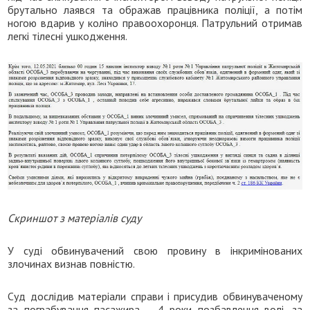
брутально лаявся та ображав працівника поліції, а потім
ногою вдарив у коліно правоохоронця. Патрульний отримав
легкі тілесні ушкодження.
Скриншот з матеріалів суду
У суді обвинувачений свою провину в інкримінованих
злочинах визнав повністю.
Суд дослідив матеріали справи і присудив обвинуваченому
за пограбування пасажира – 4 роки позбавлення волі, за