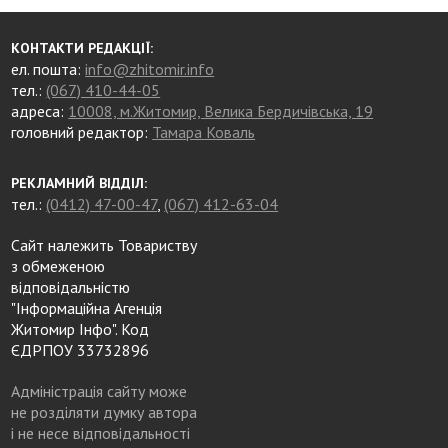
КОНТАКТИ РЕДАКЦІЇ:
ел. пошта:
info@zhitomir.info
тел.:
(067) 410-44-05
адреса:
10008, м.Житомир, Велика Бердичівська, 19
головний редактор:
Тамара Коваль
РЕКЛАМНИЙ ВІДДІЛ:
тел.:
(0412) 47-00-47
,
(067) 412-63-04
Сайт належить Товариству
з обмеженою
відповідальністю
"Інформаційна Агенція
Житомир Інфо". Код
ЄДРПОУ 33732896
Адміністрація сайту може
не розділяти думку автора
і не несе відповідальності