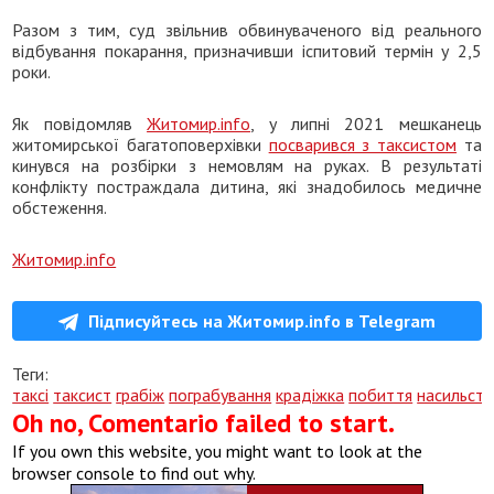
Разом з тим, суд звільнив обвинуваченого від реального
відбування покарання, призначивши іспитовий термін у 2,5
роки.
Як повідомляв
Житомир.info
, у липні 2021 мешканець
житомирської багатоповерхівки
посварився з таксистом
та
кинувся на розбірки з немовлям на руках. В результаті
конфлікту постраждала дитина, які знадобилось медичне
обстеження.
Житомир.info
Підписуйтесь на Житомир.info в Telegram
Теги:
таксі
таксист
грабіж
пограбування
крадіжка
побиття
насильст
Oh no, Comentario failed to start.
If you own this website, you might want to look at the
browser console to find out why.