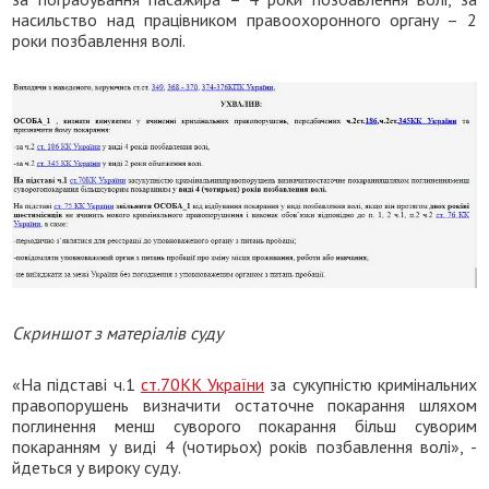
насильство над працівником правоохоронного органу – 2
роки позбавлення волі.
Скриншот з матеріалів суду
«На підставі ч.1
ст.70
КК України
за сукупністю кримінальних
правопорушень визначити остаточне покарання шляхом
поглинення менш суворого покарання більш суворим
покаранням у виді 4 (чотирьох) років позбавлення волі», -
йдеться у вироку суду.