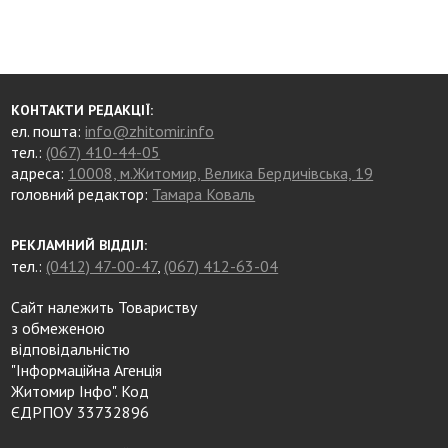
КОНТАКТИ РЕДАКЦІЇ:
ел. пошта:
info@zhitomir.info
тел.:
(067) 410-44-05
адреса:
10008, м.Житомир, Велика Бердичівська, 19
головний редактор:
Тамара Коваль
РЕКЛАМНИЙ ВІДДІЛ:
тел.:
(0412) 47-00-47
,
(067) 412-63-04
Сайт належить Товариству
з обмеженою
відповідальністю
"Інформаційна Агенція
Житомир Інфо". Код
ЄДРПОУ 33732896