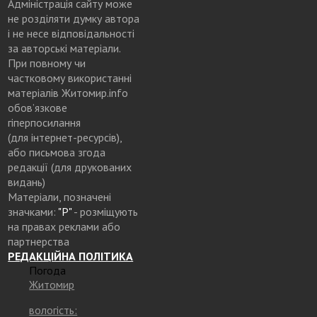
Адміністрація сайту може
не розділяти думку автора
і не несе відповідальності
за авторські матеріали.
При повному чи
частковому використанні
матеріалів Житомир.info
обов’язкове
гіперпосилання
(для інтернет-ресурсів),
або письмова згода
редакції (для друкованих
видань)
Матеріали, позначені
значками:
"Р"
- розміщують
на правах реклами або
партнерства
РЕДАКЦІЙНА ПОЛІТИКА
Погода
Житомир
вологість: