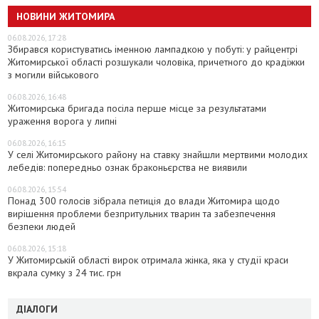
НОВИНИ ЖИТОМИРА
06.08.2026, 17:28
Збирався користуватись іменною лампадкою у побуті: у райцентрі
Житомирської області розшукали чоловіка, причетного до крадіжки
з могили військового
06.08.2026, 16:48
Житомирська бригада посіла перше місце за результатами
ураження ворога у липні
06.08.2026, 16:15
У селі Житомирського району на ставку знайшли мертвими молодих
лебедів: попередньо ознак браконьєрства не виявили
06.08.2026, 15:54
Понад 300 голосів зібрала петиція до влади Житомира щодо
вирішення проблеми безпритульних тварин та забезпечення
безпеки людей
06.08.2026, 15:18
У Житомирській області вирок отримала жінка, яка у студії краси
вкрала сумку з 24 тис. грн
ДІАЛОГИ