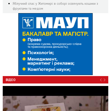
Яблучний спас у Житомирі: в соборі освячують кошики з
фруктами та медом
ВІДЕО