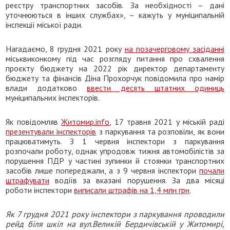
реєстру транспортних засобів. За необхідності – дані
уточнюються в інших службах», – кажуть у муніципальній
інспекції міської ради.
Нагадаємо, 8 грудня 2021 року
на позачерговому засіданні
міськвиконкому під час розгляду питання про схвалення
проєкту бюджету на 2022 рік директор департаменту
бюджету та фінансів Діна Прохорчук повідомила про намір
влади додатково
ввести десять штатних одиниць
муніципальних інспекторів.
Як повідомляв
Житомир.info
, 17 травня 2021 у міській раді
презентували інспекторів
з паркування та розповіли, як вони
працюватимуть. З 1 червня інспектори з паркування
розпочали роботу, однак упродовж тижня автомобілістів за
порушення ПДР у частині зупинки й стоянки транспортних
засобів лише попереджали, а з 9 червня інспектори
почали
штрафувати
водіїв за вказані порушення. За два місяці
роботи інспектори
виписали штрафів на 1,4 млн грн
.
Як
7 грудня 2021 року інспектори з паркування
проводили
рейд
біля шкіл
на вул.Велик
ій
Бердичівськ
ій у Житомирі,