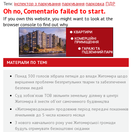
Теги:
інспектор з паркування
паркування
парковка
ПДР
Oh no, Comentario failed to start.
If you own this website, you might want to look at the
browser console to find out why.
МАТЕРІАЛИ ПО ТЕМІ
Понад 300 голосів зібрала петиція до влади Житомира щодо
вирішення проблеми безпритульних тварин та забезпечення
безпеки людей
Суд зобов’язав ТОВ звільнити земельну ділянку в центрі
Житомира й знести об’єкт самочинного будівництва
«Житомирводоканал» продовжив період передачі показників
лічильників до 5 числа кожного місяця
З нового навчального року учні Житомирської громади
будуть отримувати безкоштовні сніданки