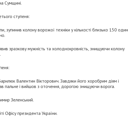
на Сумщині.
тього ступеня:
пи, зупинив колону ворожої техніки у кількості близько 150 один
но.
явив зразкову мужність та холоднокровність, знищуючи колону
.
пеня:
арилюк Валентин Вікторович. Завдяки його хоробрим діям і
ав пальне і вийшов з оточення, дорогою знищуючи ворога.
димир Зеленський.
ті Офісу президента України.