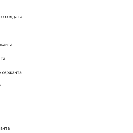
го солдата
ржанта
нта
 сержанта
”
анта