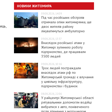
НОВИНИ ЖИТОМИРА
09.08.2026, 14:09
Під час російських обстрілів
отримала опіки житомирянка, ще
иць,
двоє жителів району
лікуватимуться амбулаторно
09.08.2026, 13:37
Внаслідок російської атаки у
Житомирі зупинило роботу
підприємство, де працювали
3500 людей
09.08.2026, 10:16
Троє людей постраждали
внаслідок атаки рф по
Житомирській громаді: є влучання
у цивільну інфраструктуру,
підприємства і будинок
08.08.2026, 22:06
У райцентрі Житомирської області
рятувальники допомогли водійці
вибратися з авто, понівеченого
після зіткнення з мотоциклом