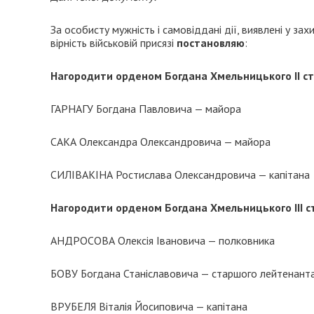
За особисту мужність і самовіддані дії, виявлені у зах
вірність військовій присязі
постановляю
:
Нагородити орденом Богдана Хмельницького ІІ с
ГАРНАГУ Богдана Павловича — майора
САКА Олександра Олександровича — майора
СИЛІВАКІНА Ростислава Олександровича — капітана
Нагородити орденом Богдана Хмельницького ІІІ с
АНДРОСОВА Олексія Івановича — полковника
БОВУ Богдана Станіславовича — старшого лейтенант
ВРУБЕЛЯ Віталія Йосиповича — капітана