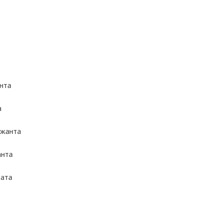
нта
а
ржанта
анта
ата