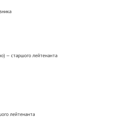
вника
) — старшого лейтенанта
шого лейтенанта