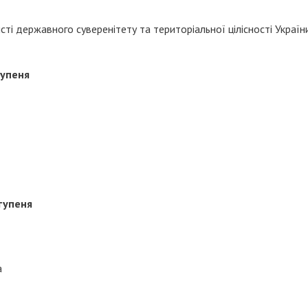
исті державного суверенітету та територіальної цілісності Україн
тупеня
тупеня
а