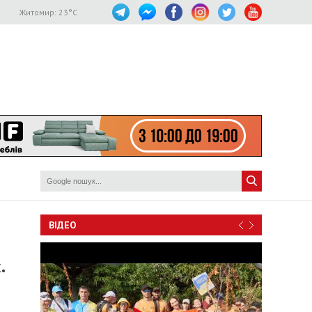
Житомир:
23
°C
ВІДЕО
.