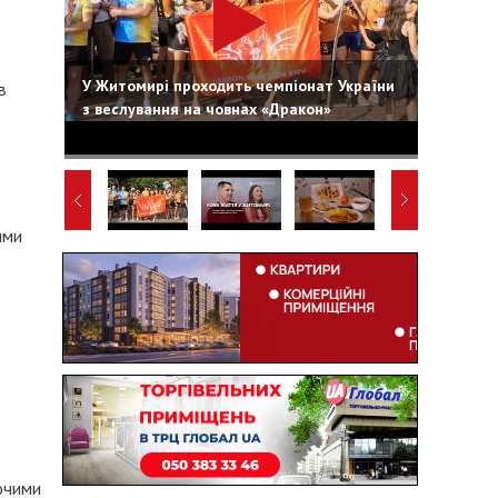
У Житомирі проходить чемпіонат України
в
з веслування на човнах «Дракон»
ими
ючими