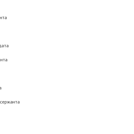
нта
дата
анта
а
 сержанта