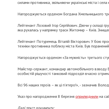
силами противника, звільняючи українські міста і села 
Нагороджуються орденом Богдана Хмельницького тре
Лейтенант Лозовий Ігор Сергійович. Діючи у складі гру
яка рухалась у напрямку траси Житомир – Київ. Знище
Лейтенант Потуремець Віталій Вікторович. У бою про
техніки противника поблизу міста Київ. Був поранений
Нагороджується орденом «За мужність» третього сту
Майстер-сержант, командир автомобільного взводу Б
особистій рішучості танковий підрозділ вчасно отрим
Всі 96 наших героїв – як ці п’ятеро!», - зазначив Воло
Указ про нагородження 8 березня
оприлюднили
на сай
Далі текст документу: