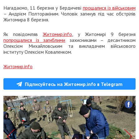
Нагадаємо, 11 березня у Бердичеві
прощалися із військовим
– Андрієм Полторакіним. Чоловік загинув під час обстрілів
Житомира 8 березня.
Як повідомляв
Житомир.info
, у Житомирі 9 березня
попрощалися із загиблими
захисниками – десантником
Олексієм Михайловським та викладачем військового
інституту Олексієм Коваленком.
Житомир.info
Підписуйтесь на Житомир.info в Telegram