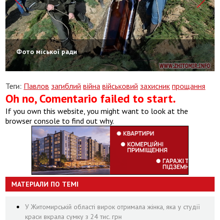
Фото міської ради
Теги:
Павлов
загиблий
війна
військовий
захисник
прощання
Oh no, Comentario failed to start.
If you own this website, you might want to look at the
browser console to find out why.
МАТЕРІАЛИ ПО ТЕМІ
У Житомирській області вирок отримала жінка, яка у студії
краси вкрала сумку з 24 тис. грн