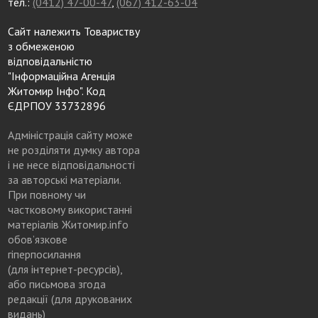
тел.:
(0412) 47-00-47
,
(067) 412-63-04
Сайт належить Товариству
з обмеженою
відповідальністю
"Інформаційна Агенція
Житомир Інфо". Код
ЄДРПОУ 33732896
Адміністрація сайту може
не розділяти думку автора
і не несе відповідальності
за авторські матеріали.
При повному чи
частковому використанні
матеріалів Житомир.info
обов’язкове
гіперпосилання
(для інтернет-ресурсів),
або письмова згода
редакції (для друкованих
видань)