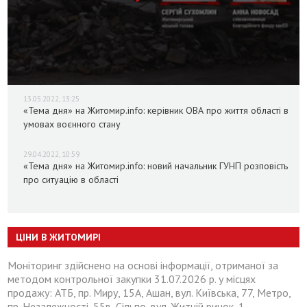
13.05.2022, 13:25
«Тема дня» на Житомир.info: керівник ОВА про життя області в
умовах воєнного стану
29.04.2022, 10:59
«Тема дня» на Житомир.info: новий начальник ГУНП розповість
про ситуацію в області
ЦІНИ В ЖИТОМИРІ
Моніторинг здійснено на основі інформації, отриманої за
методом контрольної закупки 31.07.2026 р. у місцях
продажу: АТБ, пр. Миру, 15А, Ашан, вул. Київська, 77, Метро,
пр. Незалежності, 55в, Сільпо, вул. Житній ринок, 1