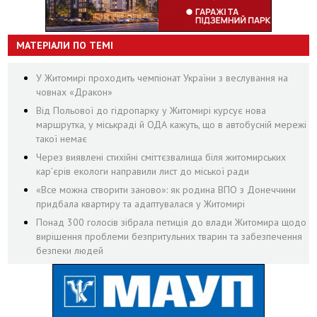
МАТЕРІАЛИ ПО ТЕМІ
У Житомирі проходить чемпіонат України з веслування на
човнах «Дракон»
Від Польової до гідропарку у Житомирі курсує нова
маршрутка, у міськраді й ОДА кажуть, що в автобусній мережі
такої немає
Через виявлені стихійні сміттєзвалища біля житомирських
кар’єрів екологи направили лист до міської ради
«Все можна створити заново»: як родина ВПО з Донеччини
придбала квартиру та адаптувалася у Житомирі
Понад 300 голосів зібрала петиція до влади Житомира щодо
вирішення проблеми безпритульних тварин та забезпечення
безпеки людей