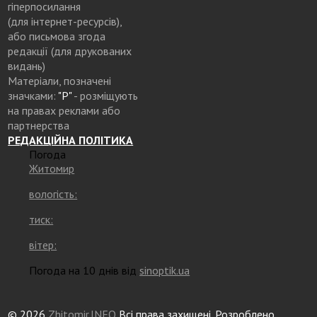
гіперпосилання
(для інтернет-ресурсів),
або письмова згода
редакції (для друкованих
видань)
Матеріали, позначені
значками:
"Р"
- розміщують
на правах реклами або
партнерства
РЕДАКЦІЙНА ПОЛІТИКА
Погода
Житомир
вологість:
тиск:
вітер:
Погода на 10 днів від
sinoptik.ua
© 2026
Zhitomir.INFO
Всі права захищені. Розроблено