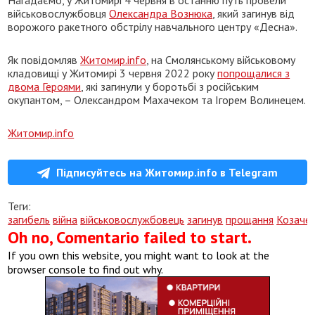
військовослужбовця
Олександра Вознюка
, який загинув від
ворожого ракетного обстрілу навчального центру «Десна».
Як повідомляв
Житомир.info
, на Смолянському військовому
кладовищі у Житомирі 3 червня 2022 року
попрощалися з
двома Героями
, які загинули у боротьбі з російським
окупантом, – Олександром Махачеком та Ігорем Волинецем.
Житомир.info
Підписуйтесь на Житомир.info в Telegram
Теги:
загибель
війна
військовослужбовець
загинув
прощання
Козаче
Oh no, Comentario failed to start.
If you own this website, you might want to look at the
browser console to find out why.