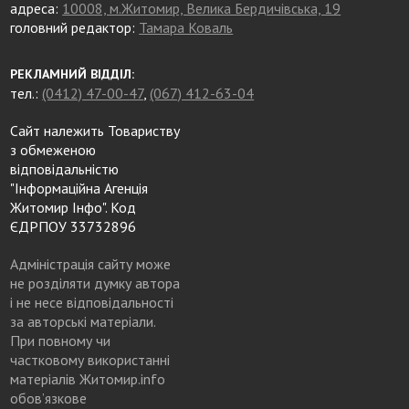
адреса:
10008, м.Житомир, Велика Бердичівська, 19
головний редактор:
Тамара Коваль
РЕКЛАМНИЙ ВІДДІЛ:
тел.:
(0412) 47-00-47
,
(067) 412-63-04
Сайт належить Товариству
з обмеженою
відповідальністю
"Інформаційна Агенція
Житомир Інфо". Код
ЄДРПОУ 33732896
Адміністрація сайту може
не розділяти думку автора
і не несе відповідальності
за авторські матеріали.
При повному чи
частковому використанні
матеріалів Житомир.info
обов’язкове