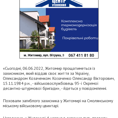
«Сьогодні, 06.06.2022, Житомир прощатиметься із
захисником, який віддав своє життя за Україну,
Олександром Козаченком. Козаченко Олександр Вікторович,
15.11.1984 р.н., - військовослужбовець 95-ї Окремої
десантно-штурмової бригади», - йдеться у повідомленні.
Поховали загиблого захисника у Житомирі на Смолянському
міському військовому цвинтарі.
Нагадаємо, у Житомирі 4 червня в останню путь провели