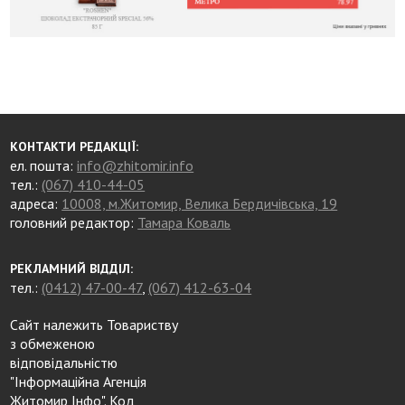
КОНТАКТИ РЕДАКЦІЇ:
ел. пошта:
info@zhitomir.info
тел.:
(067) 410-44-05
адреса:
10008, м.Житомир, Велика Бердичівська, 19
головний редактор:
Тамара Коваль
РЕКЛАМНИЙ ВІДДІЛ:
тел.:
(0412) 47-00-47
,
(067) 412-63-04
Сайт належить Товариству
з обмеженою
відповідальністю
"Інформаційна Агенція
Житомир Інфо". Код