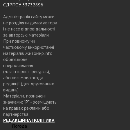
ЄДРПОУ 33732896
Адміністрація сайту може
не розділяти думку автора
і не несе відповідальності
за авторські матеріали.
При повному чи
частковому використанні
матеріалів Житомир.info
обов’язкове
гіперпосилання
(для інтернет-ресурсів),
або письмова згода
редакції (для друкованих
видань)
Матеріали, позначені
значками:
"Р"
- розміщують
на правах реклами або
партнерства
РЕДАКЦІЙНА ПОЛІТИКА
Погода