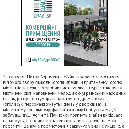
За словами Петра Авраменка, «Вій» створено за мотивами
відомого твору Миколи Гоголя. Зберігши притаманну Гоголю
містичність, режисер зробив виставу, яка занурює глядача у
містичний світ, наповнений мелодикою українських народних
пісень, розкутого гумору і вражаючого драматизму.
Гоголівські персонажі живуть і діють у двох світах: в
містичному і реальному, фантастичному і побутовому. Дві
заблудші душі Хоми та Панночки прагнуть знайти вихід, але
не можуть, бо один не здатен покаятися, а друга не може
простити. Це вічне протистояння закручує у вир не лише їх, а