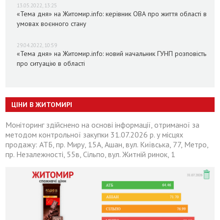
13.05.2022, 13:25
«Тема дня» на Житомир.info: керівник ОВА про життя області в
умовах воєнного стану
29.04.2022, 10:59
«Тема дня» на Житомир.info: новий начальник ГУНП розповість
про ситуацію в області
ЦІНИ В ЖИТОМИРІ
Моніторинг здійснено на основі інформації, отриманої за
методом контрольної закупки 31.07.2026 р. у місцях
продажу: АТБ, пр. Миру, 15А, Ашан, вул. Київська, 77, Метро,
пр. Незалежності, 55в, Сільпо, вул. Житній ринок, 1