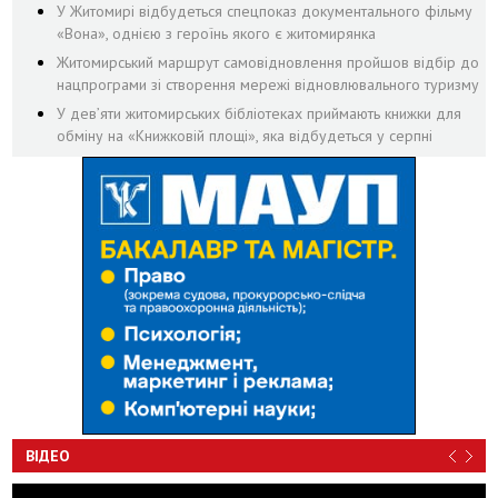
У Житомирі відбудеться спецпоказ документального фільму
«Вона», однією з героїнь якого є житомирянка
Житомирський маршрут самовідновлення пройшов відбір до
нацпрограми зі створення мережі відновлювального туризму
У дев’яти житомирських бібліотеках приймають книжки для
обміну на «Книжковій площі», яка відбудеться у серпні
ВІДЕО