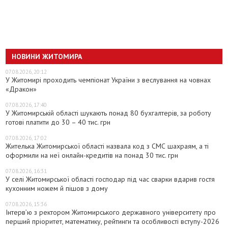
НОВИНИ ЖИТОМИРА
07.08.2026, 20:12
У Житомирі проходить чемпіонат України з веслування на човнах
«Дракон»
07.08.2026, 17:40
У Житомирській області шукають понад 80 бухгалтерів, за роботу
готові платити до 30 – 40 тис. грн
07.08.2026, 17:02
Жителька Житомирської області назвала код з СМС шахраям, а ті
оформили на неї онлайн-кредитів на понад 30 тис. грн
07.08.2026, 16:31
У селі Житомирської області господар під час сварки вдарив гостя
кухонним ножем й пішов з дому
07.08.2026, 15:36
Інтерв’ю з ректором Житомирського державного університету про
перший пріоритет, математику, рейтинги та особливості вступу-2026