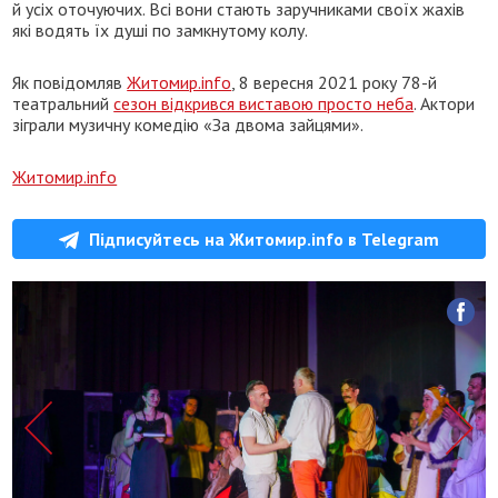
й усіх оточуючих. Всі вони стають заручниками своїх жахів
які водять їх душі по замкнутому колу.
Як повідомляв
Житомир.info
, 8 вересня 2021 року 78-й
театральний
сезон відкрився виставою просто неба
. Актори
зіграли музичну комедію «За двома зайцями».
Житомир.info
Підписуйтесь на Житомир.info в Telegram