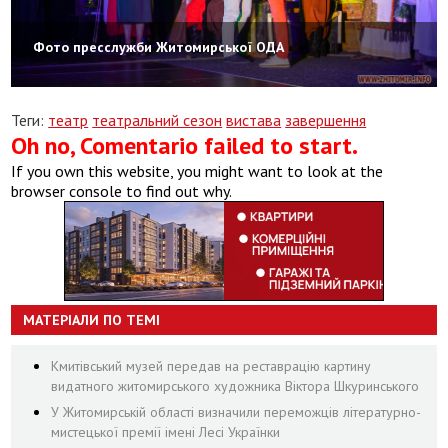
Фото пресслужби Житомирської ОДА
Теги:
театр
театральний сезон
вистава
завершення
Oh no, Comentario failed to start.
If you own this website, you might want to look at the
browser console to find out why.
МАТЕРІАЛИ ПО ТЕМІ
Кмитівський музей передав на реставрацію картину
видатного житомирського художника Віктора Шкуринського
У Житомирській області визначили переможців літературно-
мистецької премії імені Лесі Українки