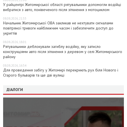
08.08.2026, 22:06
У райцентрі Житомирської області рятувальники допомогли водійці
вибратися з авто, понівеченого після зіткнення з мотоциклом
08.08.2026, 21:53
Начальник Житомирської ОВА закликав не нехтувати сигналами
повітряної тривоги найближчим часом і забезпечити доступ до
укриттів
08.08.2026, 18:01
Рятувальники деблокували загиблу водійку, яку затисло
конструкціями авто після зіткнення з деревом у селі Житомирського
району
08.08.2026, 16:54
Для проведення забігу у Житомирі перекриють рух біля Нового і
Старого бульварів та ще дві вулиці
ДІАЛОГИ