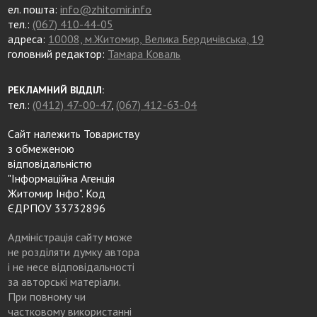
ел. пошта:
info@zhitomir.info
тел.:
(067) 410-44-05
адреса:
10008, м.Житомир, Велика Бердичівська, 19
головний редактор:
Тамара Коваль
РЕКЛАМНИЙ ВІДДІЛ:
тел.:
(0412) 47-00-47
,
(067) 412-63-04
Сайт належить Товариству
з обмеженою
відповідальністю
"Інформаційна Агенція
Житомир Інфо". Код
ЄДРПОУ 33732896
Адміністрація сайту може
не розділяти думку автора
і не несе відповідальності
за авторські матеріали.
При повному чи
частковому використанні