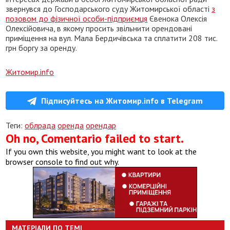
звернувся до Господарського суду Житомирської області
з
позовом до фізичної особи-підприємця
Євенока Олексія
Олексійовича, в якому просить звільнити орендовані
приміщення на вул. Мала Бердичівська та сплатити 208 тис.
грн боргу за оренду.
Житомир.info
Підписуйтесь на Житомир.info в Telegram
Теги:
облрада
оренда
орендар
Oh no, Comentario failed to start.
If you own this website, you might want to look at the
browser console to find out why.
МАТЕРІАЛИ ПО ТЕМІ