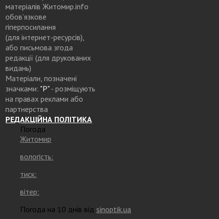
матеріалів Житомир.info
обов’язкове
гіперпосилання
(для інтернет-ресурсів),
або письмова згода
редакції (для друкованих
видань)
Матеріали, позначені
значками:
"Р"
- розміщують
на правах реклами або
партнерства
РЕДАКЦІЙНА ПОЛІТИКА
Погода
Житомир
вологість:
тиск:
вітер:
Погода на 10 днів від
sinoptik.ua