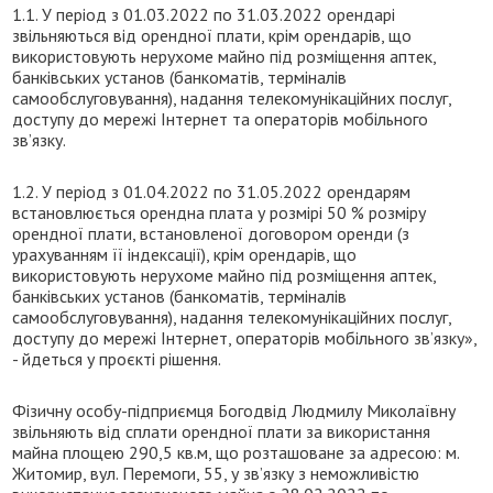
1.1. У період з 01.03.2022 по 31.03.2022 орендарі
звільняються від орендної плати, крім орендарів, що
використовують нерухоме майно під розміщення аптек,
банківських установ (банкоматів, терміналів
самообслуговування), надання телекомунікаційних послуг,
доступу до мережі Інтернет та операторів мобільного
зв’язку.
1.2. У період з 01.04.2022 по 31.05.2022 орендарям
встановлюється орендна плата у розмірі 50 % розміру
орендної плати, встановленої договором оренди (з
урахуванням її індексації), крім орендарів, що
використовують нерухоме майно під розміщення аптек,
банківських установ (банкоматів, терміналів
самообслуговування), надання телекомунікаційних послуг,
доступу до мережі Інтернет, операторів мобільного зв’язку»,
- йдеться у проєкті рішення.
Фізичну особу-підприємця Богодвід Людмилу Миколаївну
звільняють від сплати орендної плати за використання
майна площею 290,5 кв.м, що розташоване за адресою: м.
Житомир, вул. Перемоги, 55, у зв’язку з неможливістю