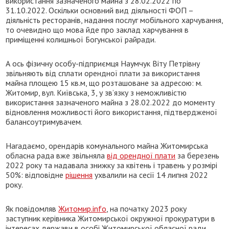
використання зазначеного майна з 28.02.2022 по
31.10.2022. Оскільки основний вид діяльності ФОП –
діяльність ресторанів, надання послуг мобільного харчування,
то очевидно що мова йде про заклад харчування в
приміщенні колишньої Богунської райради.
А ось фізичну особу-підприємця Наумчук Віту Петрівну
звільняють від сплати орендної плати за використання
майна площею 15 кв.м, що розташоване за адресою: м.
Житомир, вул. Київська, 3, у зв’язку з неможливістю
використання зазначеного майна з 28.02.2022 до моменту
відновлення можливості його використання, підтвердженої
балансоутримувачем.
Нагадаємо, орендарів комунального майна Житомирська
обласна рада вже звільняла
від орендної плати
за березень
2022 року та надавала знижку за квітень і травень у розмірі
50%: відповідне
рішення
ухвалили на сесії 14 липня 2022
року.
Як повідомляв
Житомир.info
, на початку 2023 року
заступник керівника Житомирської окружної прокуратури в
інтересах держави в особі Житомирської обласної ради