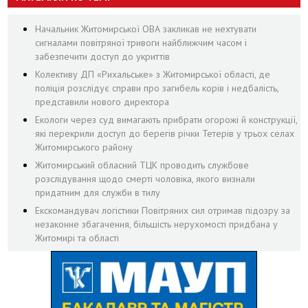
Начальник Житомирської ОВА закликав не нехтувати
сигналами повітряної тривоги найближчим часом і
забезпечити доступ до укриттів
Колективу ДП «Рихальське» з Житомирської області, де
поліція розслідує справи про загибель корів і недбалість,
представили нового директора
Екологи через суд вимагають прибрати огорожі й конструкції,
які перекрили доступ до берегів річки Тетерів у трьох селах
Житомирського району
Житомирський обласний ТЦК проводить службове
розслідування щодо смерті чоловіка, якого визнали
придатним для служби в тилу
Екскомандувач логістики Повітряних сил отримав підозру за
незаконне збагачення, більшість нерухомості придбана у
Житомирі та області