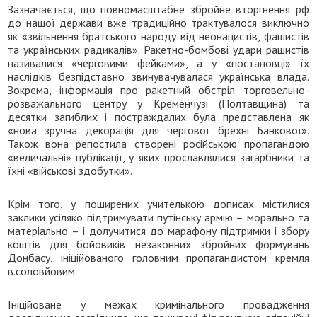
Зазначається, що повномасштабне збройне вторгнення рф
до нашої держави вже традиційно трактувалося виключно
як «звільнення братського народу від неонацистів, фашистів
та українських радикалів». Ракетно-бомбові удари рашистів
називалися «черговими фейками», а у «постановці» їх
наслідків безпідставно звинувачувалася українська влада.
Зокрема, інформація про ракетний обстріл торговельно-
розважального центру у Кременчузі (Полтавщина) та
десятки загиблих і постраждалих була представлена як
«нова зручна декорація для чергової брехні Банкової».
Також вона репостила створені російською пропагандою
«величальні» публікації, у яких прославлялися загарбники та
їхні «військові здобутки».
Крім того, у поширених учителькою дописах містилися
заклики усіляко підтримувати путінську армію – морально та
матеріально – і долучитися до марафону підтримки і збору
коштів для бойовиків незаконних збройних формувань
Донбасу, ініційованого головним пропагандистом кремля
в.соловйовим.
Ініційоване у межах кримінального провадження