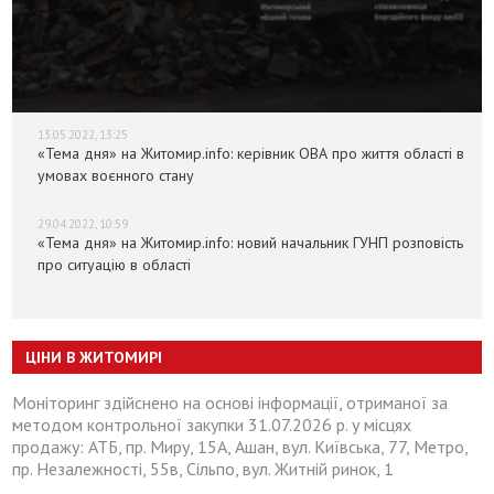
13.05.2022, 13:25
«Тема дня» на Житомир.info: керівник ОВА про життя області в
умовах воєнного стану
29.04.2022, 10:59
«Тема дня» на Житомир.info: новий начальник ГУНП розповість
про ситуацію в області
ЦІНИ В ЖИТОМИРІ
Моніторинг здійснено на основі інформації, отриманої за
методом контрольної закупки 31.07.2026 р. у місцях
продажу: АТБ, пр. Миру, 15А, Ашан, вул. Київська, 77, Метро,
пр. Незалежності, 55в, Сільпо, вул. Житній ринок, 1