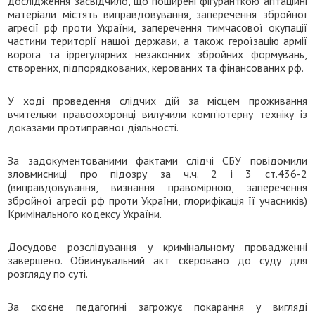
дослідження засвідчило, що поширені фігуранткою агітаційні
матеріали містять виправдовування, заперечення збройної
агресії рф проти України, заперечення тимчасової окупації
частини території нашої держави, а також героїзацію армії
ворога та іррегулярних незаконних збройних формувань,
створених, підпорядкованих, керованих та фінансованих рф.
У ході проведення слідчих дій за місцем проживання
вчительки правоохоронці вилучили комп’ютерну техніку із
доказами протиправної діяльності.
За задокументованими фактами слідчі СБУ повідомили
зловмисниці про підозру за ч.ч. 2 і 3 ст.436-2
(виправдовування, визнання правомірною, заперечення
збройної агресії рф проти України, глорифікація її учасників)
Кримінального кодексу України.
Досудове розслідування у кримінальному провадженні
завершено. Обвинувальний акт скеровано до суду для
розгляду по суті.
За скоєне педагогині загрожує покарання у вигляді