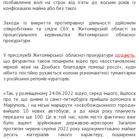
позбавлення волі на строк від п’яти до восьми років із
конфіскацією майна або без такої.
Заходи із викриття протиправної діяльності здійснили
співробітники та слідчі СБУ в Житомирській області за
процесуального керівництва Житомирської обласної
прокуратури.
У пресслужбі Житомирської обласної прокуратури
додають
,
що фігурантка також поширила відео про «восстановлєніє
мірной жізні на Донбасє благодаря помощі россії», куди
нібито постійно рухаються колони різноманітної гуманітарки
з російських регіонів-кураторів.
«Так, у розміщеному 24.06.2022 відео, серед іншого, йшлося
про те, що днями із санкт-петербурга прийшла допомога в
Маріуполь, і на міські маршрути «освобождьонного города»
вийшло 10 нових автобусів, а до кінця року планують
передати ще 100. Це в той час, коли місто фактично вже
було вщент зруйноване державою-агресором. Загалом
протягом червня-серпня 2022 року задокументовано майже
десять матеріалів такого характеру, поширених