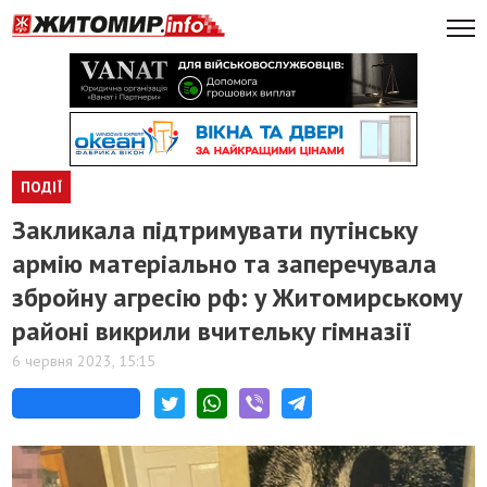
ПОДІЇ
Закликала підтримувати путінську
армію матеріально та заперечувала
збройну агресію рф: у Житомирському
районі викрили вчительку гімназії
6 червня 2023, 15:15