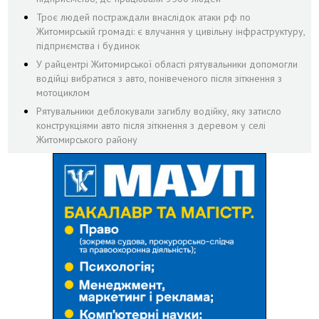
Троє людей постраждали внаслідок атаки рф по
Житомирській громаді: є влучання у цивільну інфраструктуру,
підприємства і будинок
У райцентрі Житомирської області рятувальники допомогли
водійці вибратися з авто, понівеченого після зіткнення з
мотоциклом
Рятувальники деблокували загиблу водійку, яку затисло
конструкціями авто після зіткнення з деревом у селі
Житомирського району