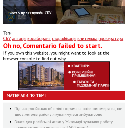
Фото пресслужби СБУ
Теги:
СБУ
агітація
колаборант
глорифікація
вчителька
прокуратура
Oh no, Comentario failed to start.
If you own this website, you might want to look at the
browser console to find out why.
МАТЕРІАЛИ ПО ТЕМІ
Під час російських обстрілів отримала опіки житомирянка, ще
двоє жителів району лікуватимуться амбулаторно
Внаслідок російської атаки у Житомирі зупинило роботу
підприємство, де працювали 3500 людей