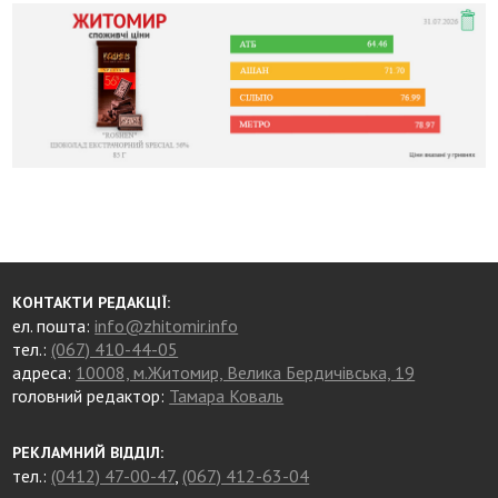
КОНТАКТИ РЕДАКЦІЇ:
ел. пошта:
info@zhitomir.info
тел.:
(067) 410-44-05
адреса:
10008, м.Житомир, Велика Бердичівська, 19
головний редактор:
Тамара Коваль
РЕКЛАМНИЙ ВІДДІЛ:
тел.:
(0412) 47-00-47
,
(067) 412-63-04