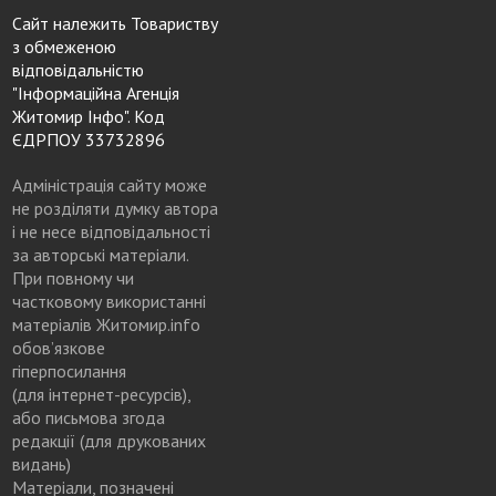
Сайт належить Товариству
з обмеженою
відповідальністю
"Інформаційна Агенція
Житомир Інфо". Код
ЄДРПОУ 33732896
Адміністрація сайту може
не розділяти думку автора
і не несе відповідальності
за авторські матеріали.
При повному чи
частковому використанні
матеріалів Житомир.info
обов’язкове
гіперпосилання
(для інтернет-ресурсів),
або письмова згода
редакції (для друкованих
видань)
Матеріали, позначені