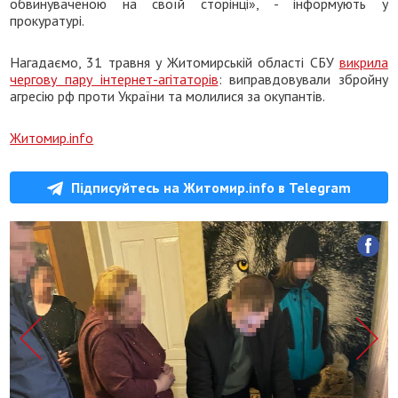
обвинуваченою на своїй сторінці», - інформують у
прокуратурі.
Нагадаємо, 31 травня у Житомирській області СБУ
викрила
чергову пару інтернет-агітаторів
: виправдовували збройну
агресію рф проти України та молилися за окупантів.
Житомир.info
Підписуйтесь на Житомир.info в Telegram