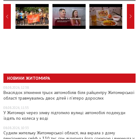
НОВИНИ ЖИТОМИРА
08.08.2026, 12:38
Внаслідок зіткнення трьох автомобілів біля райцентру Житомирської
області травмувались двоє дітей і пʼятеро дорослих
08.08.2026, 11:55
У Житомирі через зливу підтопило вулиці: автомобілі подекуди
їздять по колеса у воді
08.08.2026, 10:33
Судили жительку Житомирської області, яка вкрала з дому
пенсіонерки сейф з 330 тис. грн, відкрила його сокирою і викинула у