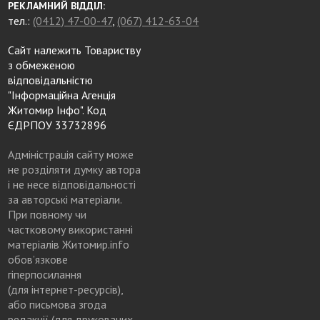
РЕКЛАМНИЙ ВІДДІЛ:
тел.:
(0412) 47-00-47
,
(067) 412-63-04
Сайт належить Товариству
з обмеженою
відповідальністю
"Інформаційна Агенція
Житомир Інфо". Код
ЄДРПОУ 33732896
Адміністрація сайту може
не розділяти думку автора
і не несе відповідальності
за авторські матеріали.
При повному чи
частковому використанні
матеріалів Житомир.info
обов’язкове
гіперпосилання
(для інтернет-ресурсів),
або письмова згода
редакції (для друкованих