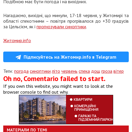
Подібною має бути погода і на вихідних.
Нагадаємо, вихідні, що минули, 17-18 червня, у Житомирі та
області спекотними – повітря прогрівалося до +30 градусів
за Цельсієм, як і
прогнозували синоптики
.
Житомир.info
Підписуйтесь на Житомир.info в Telegram
Теги:
погода
синоптики
літо
червень
спека
дощ
гроза
вітер
Oh no, Comentario failed to start.
If you own this website, you might want to look at the
browser console to find out why.
МАТЕРІАЛИ ПО ТЕМІ