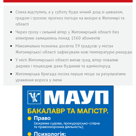
Спека відступить, а у суботу буде нічний дощ зі шквалом,
градом і грозою: прогноз погоди на вихідні в Житомирі та
області
Через грозу і сильний вітер у Житомирській області без
електрики залишились понад 1360 абонентів
Максимальна позначка досягла 39 градусів: у містах
Житомирської області зафіксували нові температурні рекорди
У місті Житомирської області випав град, вітер повалив
дерева і пошкодив дахи будинків та адмінспоруд
Житомирська бригада посіла перше місце за результатами
ураження ворога у липні