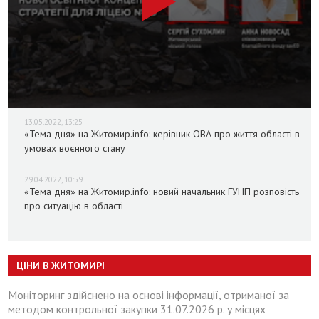
13.05.2022, 13:25
«Тема дня» на Житомир.info: керівник ОВА про життя області в
умовах воєнного стану
29.04.2022, 10:59
«Тема дня» на Житомир.info: новий начальник ГУНП розповість
про ситуацію в області
ЦІНИ В ЖИТОМИРІ
Моніторинг здійснено на основі інформації, отриманої за
методом контрольної закупки 31.07.2026 р. у місцях