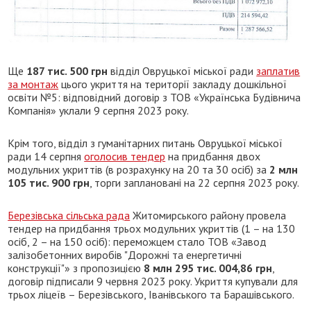
Ще
187 тис. 500 грн
відділ Овруцької міської ради
заплатив
за монтаж
цього укриття на території закладу дошкільної
освіти №5: відповідний договір з ТОВ «Українська Будівнича
Компанія» уклали 9 серпня 2023 року.
Крім того, відділ з гуманітарних питань Овруцької міської
ради 14 серпня
оголосив тендер
на придбання двох
модульних укриттів (в розрахунку на 20 та 30 осіб) за
2 млн
105 тис. 900 грн
, торги заплановані на 22 серпня 2023 року.
Березівська сільська рада
Житомирського району провела
тендер на придбання трьох модульних укриттів (1 – на 130
осіб, 2 – на 150 осіб): переможцем стало ТОВ «Завод
залізобетонних виробів "Дорожні та енергетичні
конструкції"» з пропозицією
8 млн 295 тис. 004,86 грн
,
договір підписали 9 червня 2023 року. Укриття купували для
трьох ліцеїв – Березівського, Іванівського та Барашівського.