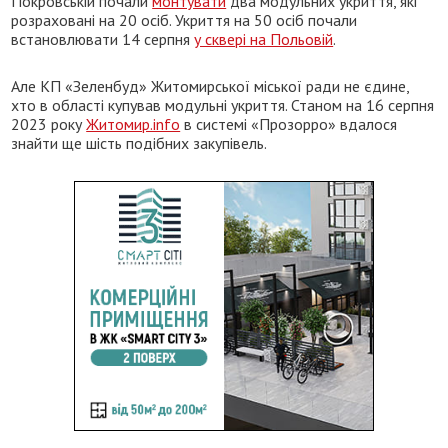
Покровській почали
монтувати
два модульних укриття, які
розраховані на 20 осіб. Укриття на 50 осіб почали
встановлювати 14 серпня
у сквері на Польовій
.
Але КП «Зеленбуд» Житомирської міської ради не єдине,
хто в області купував модульні укриття. Станом на 16 серпня
2023 року
Житомир.info
в системі «Прозорро» вдалося
знайти ще шість подібних закупівель.