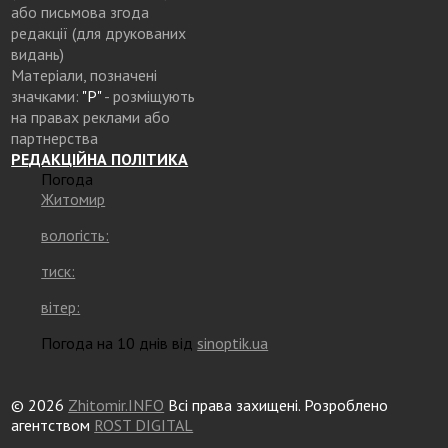
або письмова згода
редакції (для друкованих
видань)
Матеріали, позначені
значками:
"Р"
- розміщують
на правах реклами або
партнерства
РЕДАКЦІЙНА ПОЛІТИКА
Погода
Житомир
вологість:
тиск:
вітер:
Погода на 10 днів від
sinoptik.ua
© 2026
Zhitomir.INFO
Всі права захищені. Розроблено
агентством
ROST DIGITAL