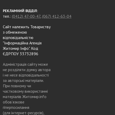
РЕКЛАМНИЙ ВІДДІЛ:
тел.:
(0412) 47-00-47
,
(067) 412-63-04
Сайт належить Товариству
з обмеженою
відповідальністю
"Інформаційна Агенція
Житомир Інфо". Код
ЄДРПОУ 33732896
Адміністрація сайту може
не розділяти думку автора
і не несе відповідальності
за авторські матеріали.
При повному чи
частковому використанні
матеріалів Житомир.info
обов’язкове
гіперпосилання
(для інтернет-ресурсів),