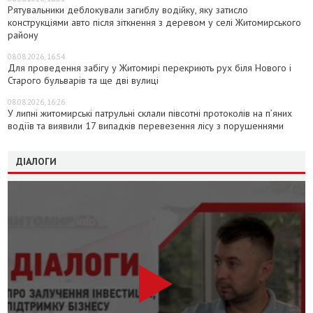
Рятувальники деблокували загиблу водійку, яку затисло
конструкціями авто після зіткнення з деревом у селі Житомирського
району
08.08.2026, 16:54
Для проведення забігу у Житомирі перекриють рух біля Нового і
Старого бульварів та ще дві вулиці
08.08.2026, 16:26
У липні житомирські патрульні склали півсотні протоколів на пʼяних
водіїв та виявили 17 випадків перевезення лісу з порушеннями
ДІАЛОГИ