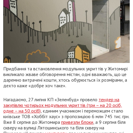
Придбання та встановлення модульних укриттів у Житомирі
викликало жваве обговорення містян, одні вважають, що це
даремно витрачені кошти, хтось обурюється їх розмірами, а
дехто каже «добре хоч таке».
Нагадаємо, 27 липня КП «Зеленбуд» провело
тендер на
закупівлю чотирьох модульних укриттів (три – на 20 осіб,
одне – на 50 осіб)
, єдиним учасником і переможцем стало
київське ТОВ «Хоббіт хаус» з пропозицією 6 млн 745 тис. грн.
Вже 8 серпня до Житомира
привезли блоки
, а 9 серпня біля
скверу на вулиці Лятошинського та біля скверу на