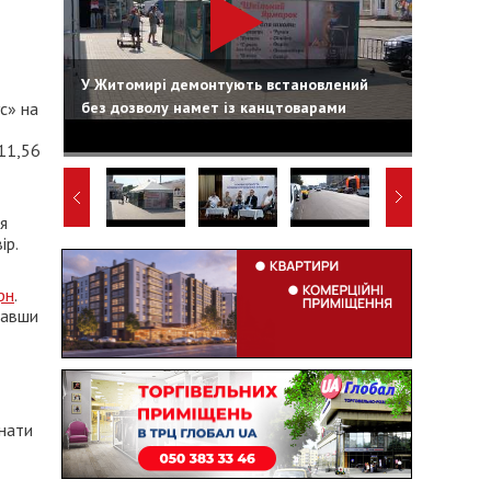
У Житомирі демонтують встановлений
без дозволу намет із канцтоварами
с» на
 11,56
я
ір.
рн
.
вавши
онати