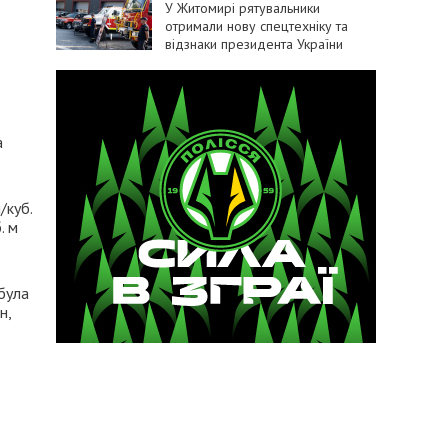
У Житомирі рятувальники
отримали нову спецтехніку та
відзнаки президента України
а
/куб.
. м
була
н,