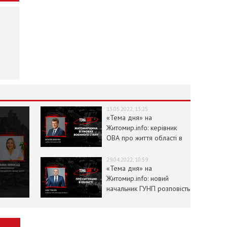
13.05.2022, 13:25
«Тема дня» на
Житомир.info: керівник
ОВА про життя області в
умовах воєнного стану
29.04.2022, 10:59
«Тема дня» на
Житомир.info: новий
начальник ГУНП розповість
про ситуацію в області