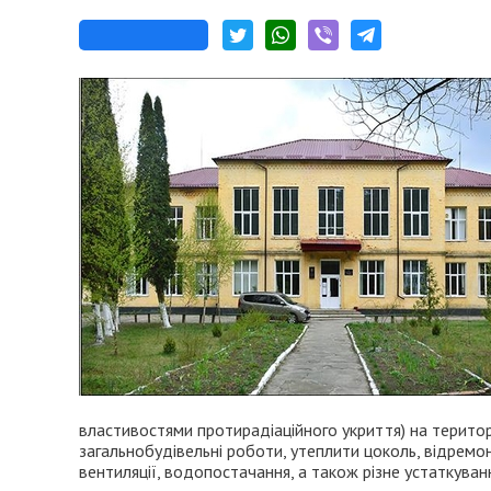
властивостями протирадіаційного укриття) на територі
загальнобудівельні роботи, утеплити цоколь, відремо
вентиляції, водопостачання, а також різне устаткува