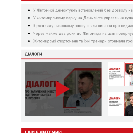
У Житомирі демонтують встановлений без дозволу на
У житомирському парку на День міста управління культ
З розгляду виконкому знову зняли питання про видал
Через майже два роки до Житомира на щиті повернувс
Житомирські спортсмени та їхні тренери отримали гр
ДІАЛОГИ
ЦІНИ В ЖИТОМИРІ