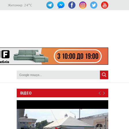
Житомир:
24
°C
ВІДЕО