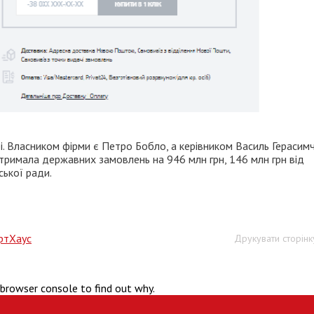
. Власником фірми є Петро Бобло, а керівником Василь Герасимч
отримала державних замовлень на 946 млн грн, 146 млн грн від
ської ради.
ртХаус
Друкувати сторінк
 browser console to find out why.