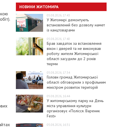
НОВИНИ ЖИТОМИРА
ткою
05.08.2026, 17:43
біт).
У Житомирі демонтують
»
встановлений без дозволу намет
із канцтоварами
05.08.2026, 17:40
Брав завдаток за встановлення
вікон і дверей та не виконував
роботу: жителя Житомирської
області засудили до 2 років
тюрми
05.08.2026, 17:34
Голови громад Житомирської
області обговорили з профільним
міністром розвиток територій
05.08.2026, 16:44
У житомирському парку на День
ових
міста управління культури
організовує «Полісся. Вареник
Fest»
айтах
05.08.2026, 16:31