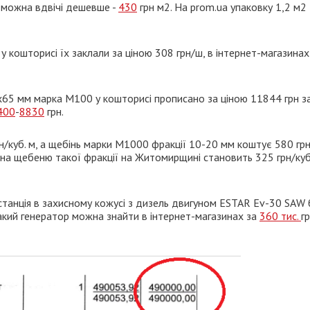
можна вдвічі дешевше -
430
грн м2. На prom.ua упаковку 1,2 м2
 у кошторисі їх заклали за ціною 308 грн/ш, в інтернет-магазинах
х65 мм марка М100 у кошторисі прописано за ціною 11844 грн з
400
-
8830
грн.
/куб. м, а щебінь марки М1000 фракції 10-20 мм коштує 580 грн
іна щебеню такої фракції на Житомирщині становить 325 грн/куб
 станція в захисному кожусі з дизель двигуном ESTAR Ev-30 SAW 
такий генератор можна знайти в інтернет-магазинах за
360 тис.
гр