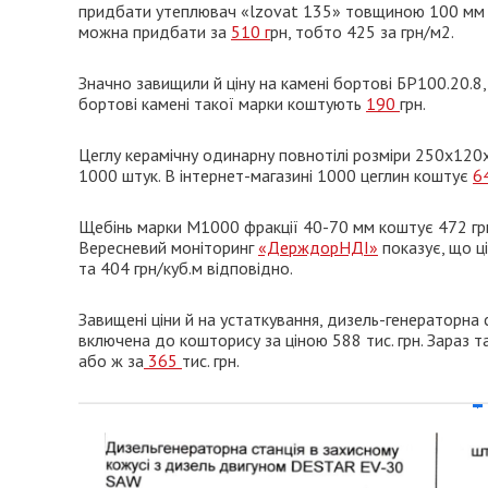
придбати утеплювач «lzоvаt 135» товщиною 100 мм 
можна придбати за
510 г
рн, тобто 425 за грн/м2.
Значно завищили й ціну на камені бортовi БР100.20.8,
бортові камені такої марки коштують
190
грн.
Цеглу керамічну одинарну повнотілі розміри 250х120
1000 штук. В інтернет-магазині 1000 цеглин коштує
6
Щебінь марки М1000 фракції 40-70 мм коштує 472 грн
Вересневий моніторинг
«ДерждорНДІ»
показує, що ц
та 404 грн/куб.м відповідно.
Завищені ціни й на устаткування, дизель-генераторна
включена до кошторису за ціною 588 тис. грн. Зараз 
або ж за
365
тис. грн.