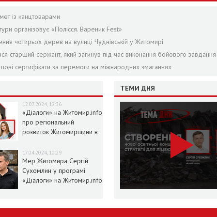
мет із канцтоварами
ури організовує «Полісся. Вареник Fest»
ення чотирьох дерев на вулиці Чуднівській у Житомирі
я старший сержант, який загинув під час виконання бойового завдання
ошові сертифікати за перемоги на міжнародних змаганнях
ТЕМИ ДНЯ
12.07.2024, 12:36
«Діалоги» на Житомир.info
про регіональний
розвиток Житомирщини в
умовах воєнного стану
17.04.2024, 10:29
Мер Житомира Сергій
Сухомлин у програмі
«Діалоги» на Житомир.info