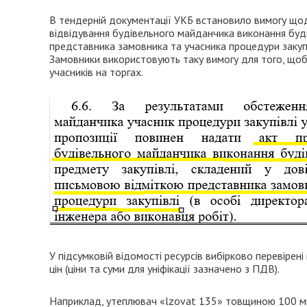
В тендерній документації УКБ встановило вимогу щод
відвідування будівельного майданчика виконання буді
представника замовника та учасника процедури закупів
Замовники використовують таку вимогу для того, щоб
учасників на торгах.
У підсумковій відомості ресурсів вибірково перевірені
цін (ціни та суми для уніфікації зазначено з ПДВ).
Наприклад, утеплювач «lzоvаt 135» товщиною 100 мм