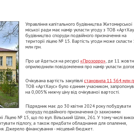
Управління капітального будівництва Житомирської
міської ради має намір укласти угоду з ТОВ «АртХау
будівництво споруди подвійного призначення на
території ліцею № 15. Вартість угоди може скласти
млн грн.
Про це йдеться на ресурсі
«Прозорро»
, де 11 жовтн
оприлюднили повідомлення про намір укласти догов
Очікувана вартість закупівлі
становила 11,564 млн г
ТОВ «АртХаус» було єдиним учасником, запропону
на 0,005% нижчу ціну від очікуваної вартості.
Підрядник має до 30 квітня 2024 року побудувати
споруду подвійного призначення (з захисними
ї Ліцею № 15, що по вул. Вільський Шлях, 261. У тому числі вик
нтувати підлогу, а також придбати обладнання для опалення,
ння. Джерело фінансування - місцевий бюджет.