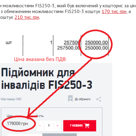
и можливостями FlS250-3, який був включений у кошторис за ці
дей з обмеженими можливостями FlS250-3 коштує
170 тис. грн
, а
 коштує
210 тис. грн
.