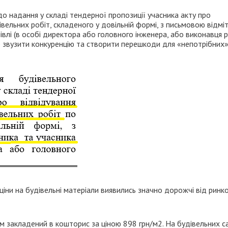
о надання у складі тендерної пропозиції учасника акту про
вельних робіт, складеного у довільній формі, з письмовою відмі
лі (в особі директора або головного інженера, або виконавця ро
 звузити конкуренцію та створити перешкоди для «непотрібних
 ціни на будівельні матеріали виявились значно дорожчі від ринк
 закладений в кошторис за ціною 898 грн/м2. На будівельних с