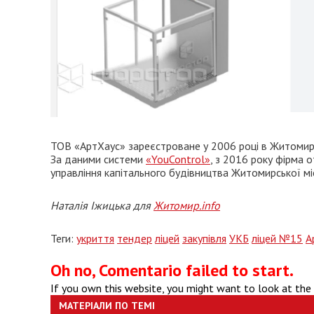
ТОВ «АртХаус» зареєстроване у 2006 році в Житомирі
За даними системи
«YouControl»
, з 2016 року фірма 
управління капітального будівництва Житомирської мі
Наталія Іжицька для
Житомир.info
Теги:
укриття
тендер
ліцей
закупівля
УКБ
ліцей №15
А
Oh no, Comentario failed to start.
If you own this website, you might want to look at the
МАТЕРІАЛИ ПО ТЕМІ