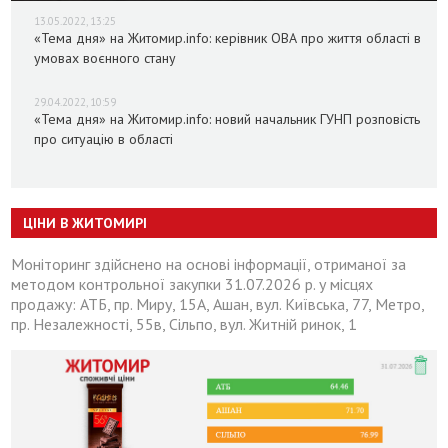
13.05.2022, 13:25
«Тема дня» на Житомир.info: керівник ОВА про життя області в
умовах воєнного стану
29.04.2022, 10:59
«Тема дня» на Житомир.info: новий начальник ГУНП розповість
про ситуацію в області
ЦІНИ В ЖИТОМИРІ
Моніторинг здійснено на основі інформації, отриманої за
методом контрольної закупки 31.07.2026 р. у місцях
продажу: АТБ, пр. Миру, 15А, Ашан, вул. Київська, 77, Метро,
пр. Незалежності, 55в, Сільпо, вул. Житній ринок, 1