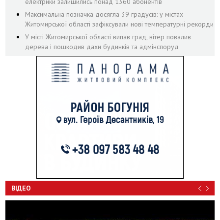
електрики залишились понад 1360 абонентів
Максимальна позначка досягла 39 градусів: у містах
Житомирської області зафіксували нові температурні рекорди
У місті Житомирської області випав град, вітер повалив
дерева і пошкодив дахи будинків та адмінспоруд
ВІДЕО