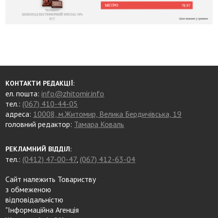
КОНТАКТИ РЕДАКЦІЇ:
ел. пошта:
info@zhitomir.info
тел.:
(067) 410-44-05
адреса:
10008, м.Житомир, Велика Бердичівська, 19
головний редактор:
Тамара Коваль
РЕКЛАМНИЙ ВІДДІЛ:
тел.:
(0412) 47-00-47
,
(067) 412-63-04
Сайт належить Товариству
з обмеженою
відповідальністю
"Інформаційна Агенція