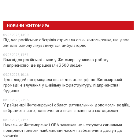
НОВИНИ ЖИТОМИРА
09.08.2026, 14:09
Під час російських обстрілів отримала опіки житомирянка, ще двоє
жителів району лікуватимуться амбулаторно
09.08.2026, 13:37
Внаслідок російської атаки у Житомирі зупинило роботу
підприємство, де працювали 3500 людей
09.08.2026, 10:16
Троє людей постраждали внаслідок атаки рф по Житомирській
громаді: є влучання у цивільну інфраструктуру, підприємства і
будинок
08.08.2026, 22:06
У райцентрі Житомирської області рятувальники допомогли водійці
вибратися з авто, понівеченого після зіткнення з мотоциклом
08.08.2026, 21:53
Начальник Житомирської ОВА закликав не нехтувати сигналами
повітряної тривоги найближчим часом і забезпечити доступ до
укриттів