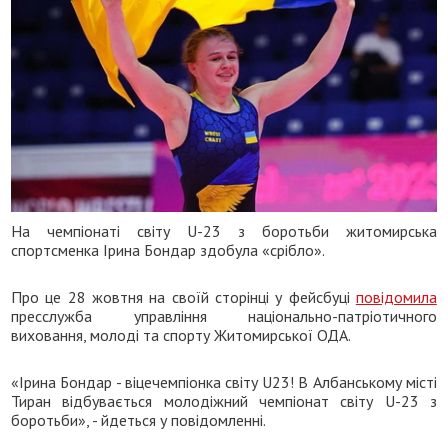
На чемпіонаті світу U-23 з боротьби житомирська
спортсменка Ірина Бондар здобула «срібло».
Про це 28 жовтня на своїй сторінці у фейсбуці
повідомила
пресслужба управління національно-патріотичного
виховання, молоді та спорту Житомирської ОДА.
«Ірина Бондар - віцечемпіонка світу U23! В Албанському місті
Тиран відбувається молодіжний чемпіонат світу U-23 з
боротьби», - йдеться у повідомленні.