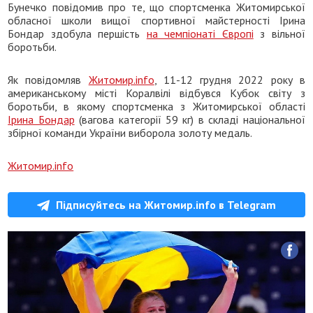
Бунечко повідомив про те, що спортсменка Житомирської
обласної школи вищої спортивної майстерності Ірина
Бондар здобула першість
на чемпіонаті Європі
з вільної
боротьби.
Як повідомляв
Житомир.info
, 11-12 грудня 2022 року в
американському місті Коралвілі відбувся Кубок світу з
боротьби, в якому спортсменка з Житомирської області
Ірина Бондар
(вагова категорії 59 кг) в складі національної
збірної команди України виборола золоту медаль.
Житомир.info
Підписуйтесь на Житомир.info в Telegram