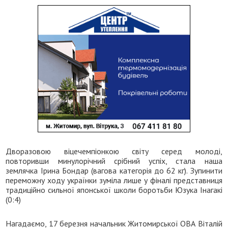
Дворазовою віцечемпіонкою світу серед молоді,
повторивши минулорічний срібний успіх, стала наша
землячка Ірина Бондар (вагова категорія до 62 кг). Зупинити
переможну ходу українки зуміла лише у фіналі представниця
традиційно сильної японської школи боротьби Юзука Інагакі
(0:4)
Нагадаємо, 17 березня начальник Житомирської ОВА Віталій