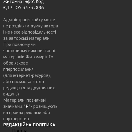
Житомир Інфо". Код
ЄДРПОУ 33732896
Адміністрація сайту може
не розділяти думку автора
і не несе відповідальності
за авторські матеріали.
При повному чи
частковому використанні
матеріалів Житомир.info
обов’язкове
гіперпосилання
(для інтернет-ресурсів),
або письмова згода
редакції (для друкованих
видань)
Матеріали, позначені
значками:
"Р"
- розміщують
на правах реклами або
партнерства
РЕДАКЦІЙНА ПОЛІТИКА
Погода