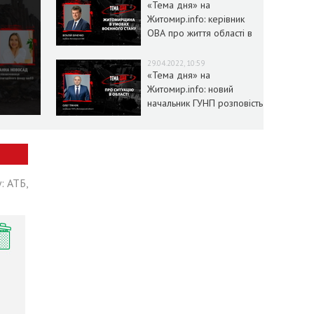
«Тема дня» на
Житомир.info: керівник
ОВА про життя області в
умовах воєнного стану
29.04.2022, 10:59
«Тема дня» на
Житомир.info: новий
начальник ГУНП розповість
про ситуацію в області
: АТБ,