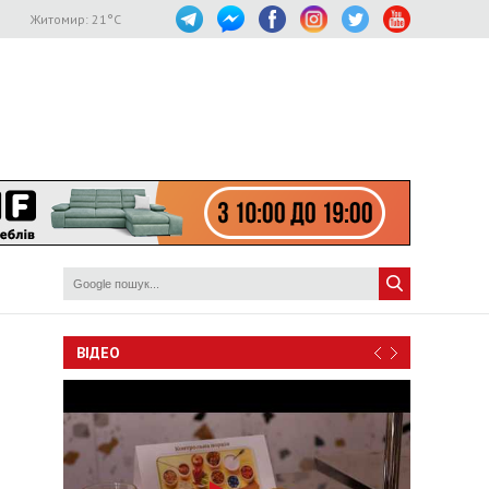
Житомир:
21
°C
ВІДЕО