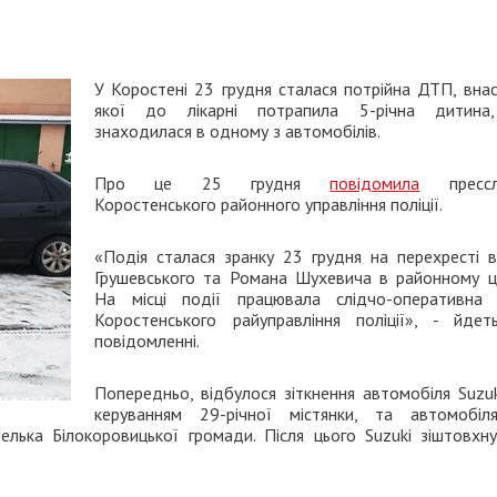
У Коростені 23 грудня сталася потрійна ДТП, внас
якої до лікарні потрапила 5-річна дитина
знаходилася в одному з автомобілів.
Про це 25 грудня
повідомила
прессл
Коростенського районного управління поліції.
«Подія сталася зранку 23 грудня на перехресті в
Грушевського та Романа Шухевича в районному це
На місці події працювала слідчо-оперативна 
Коростенського райуправління поліції», - йдет
повідомленні.
Попередньо, відбулося зіткнення автомобіля Suzuk
керуванням 29-річної містянки, та автомобіл
елька Білокоровицької громади. Після цього Suzuki зіштовхну