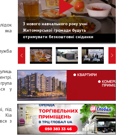
З нового навчального року учні
лідок
Житомирської громади будуть
, яка
отримувати безкоштовні сніданки
ужба
улиць
нтрі.
група
ься у
i, під
я Kia
вся з