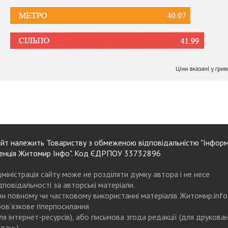
йт належить Товариству з обмеженою відповідальністю "Інформ
енція Житомир Інфо". Код ЄДРПОУ 33732896
міністрація сайту може не розділяти думку автора і не несе
дповідальності за авторські матеріали.
и повному чи частковому використанні матеріалів Житомир.info
ов’язкове гіперпосилання
ля інтернет-ресурсів), або письмова згода редакції (для друкова
дань)