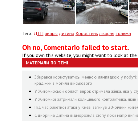
Теги:
ДТП
аварія
дитина
Коростень
лікарня
травма
Oh no, Comentario failed to start.
If you own this website, you might want to look at the
МАТЕРІАЛИ ПО ТЕМІ
Збирався користуватись іменною лампадкою у побуті: 
крадіжки з могили військового
У Житомирській області вирок отримала жінка, яка у сту
У Житомирі затримали колишнього контрактника, яки
Під час ракетної атаки у Києві загинув 20-річний жит
Однорічна дитина відморозила стопу поки матір випив