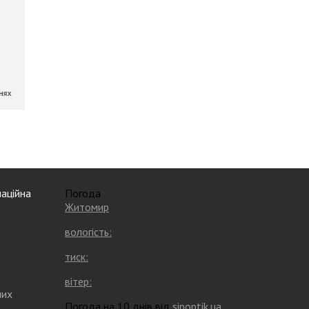
аційна
Погода
Житомир
вологість:
тиск:
вітер:
них
Погода на 10 днів від
sinoptik.ua