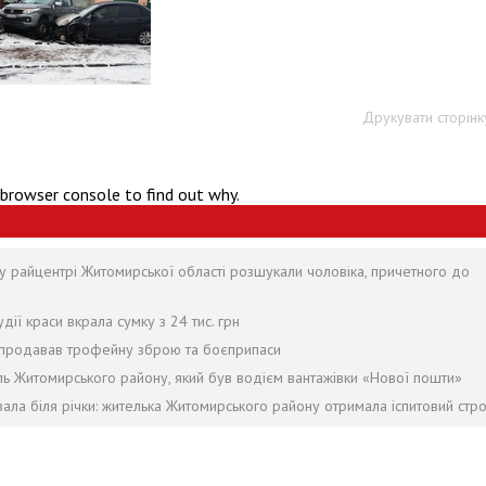
Друкувати сторінк
 browser console to find out why.
у райцентрі Житомирської області розшукали чоловіка, причетного до
дії краси вкрала сумку з 24 тис. грн
й продавав трофейну зброю та боєприпаси
ель Житомирського району, який був водієм вантажівки «Нової пошти»
ала біля річки: жителька Житомирського району отримала іспитовий стр