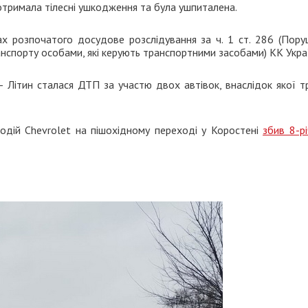
отримала тілесні ушкодження та була ушпиталена.
ах розпочатого досудове розслідування за ч. 1 ст. 286 (Пору
нспорту особами, які керують транспортними засобами) КК Укра
– Літин сталася ДТП за участю двох автівок, внаслідок якої 
водій Chevrolet на пішохідному переході у Коростені
збив 8-р