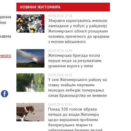
НОВИНИ ЖИТОМИРА
06.08.2026, 17:28
шення
Збирався користуватись іменною
їни.
лампадкою у побуті: у райцентрі
Житомирської області розшукали
травми
чоловіка, причетного до крадіжки
з могили військового
06.08.2026, 16:48
ічного
Житомирська бригада посіла
перше місце за результатами
ураження ворога у липні
06.08.2026, 16:15
У селі Житомирського району на
ставку знайшли мертвими
молодих лебедів: попередньо
ознак браконьєрства не виявили
06.08.2026, 15:54
Понад 300 голосів зібрала
петиція до влади Житомира
щодо вирішення проблеми
безпритульних тварин та
забезпечення безпеки людей