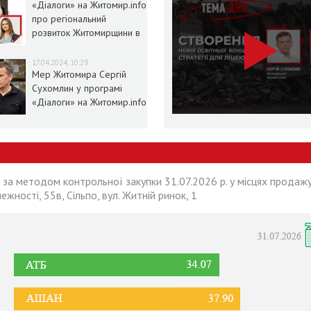
«Діалоги» на Житомир.info
про регіональний
розвиток Житомирщини в
умовах воєнного стану
17.04.2024, 10:29
Мер Житомира Сергій
Сухомлин у програмі
«Діалоги» на Житомир.info
 за методом контрольної закупки 31.07.2026 р. у місцях продажу
лежності, 55в, Сільпо, вул. Житній ринок, 1