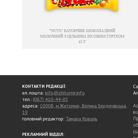
Са
КОНТАКТИ РЕДАКЦІЇ:
ел. пошта:
info@zhitomir.info
Аг
тел.:
(067) 410-44-05
Ад
адреса:
10008, м.Житомир, Велика Бердичівська,
ві
19
Пр
головний редактор:
Тамара Коваль
об
(д
РЕКЛАМНИЙ ВІДДІЛ:
ви