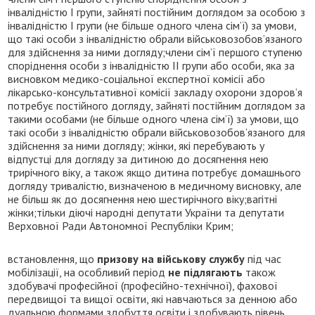
інвалідністю I групи, зайняті постійним доглядом за особою з
інвалідністю І групи (не більше одного члена сім’ї) за умови,
що такі особи з інвалідністю обрали військовозобов’язаного
для здійснення за ними догляду;члени сім’ї першого ступеню
споріднення особи з інвалідністю II групи або особи, яка за
висновком медико-соціальної експертної комісії або
лікарсько-консультативної комісії закладу охорони здоров’я
потребує постійного догляду, зайняті постійним доглядом за
такими особами (не більше одного члена сім’ї) за умови, що
такі особи з інвалідністю обрали військовозобов’язаного для
здійснення за ними догляду; жінки, які перебувають у
відпустці для догляду за дитиною до досягнення нею
трирічного віку, а також якщо дитина потребує домашнього
догляду тривалістю, визначеною в медичному висновку, але
не більш як до досягнення нею шестирічного віку;вагітні
жінки;тільки діючі народні депутати України та депутати
Верховної Ради Автономної Республіки Крим;
встановлення, що
призову на військову службу
під час
мобілізації, на особливий період
не підлягають
також
здобувачі професійної (професійно-технічної), фахової
передвищої та вищої освіти, які навчаються за денною або
дуальною формами здобуття освіти і здобувають рівень