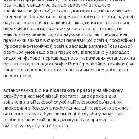
освіти, що є вищим за раніше здобутий за однією
спеціальністю (фахом), а також докторанти, які навчаються
за денною або дуальною формами здобуття освіти; наукові і
науково-педагогічні працівники закладів вищої та фахової
передвищої освіти, наукових установ та організацій, які
мають вчене звання та/або науковий ступінь, і педагогічні
працівники закладів фахової передвищої освіти, професійної
(професійно-технічної) освіти, закладів загальної середньої
освіти, за умови що вони працюють відповідно у закладах
вищої чи фахової передвищої освіти, наукових установах та
організаціях, закладах професійної (професійно-технічної) чи
загальної середньої освіти за основним місцем роботи на
повну ставку;
встановлення, що
не підлягають призову
на військову
службу під час мобілізації протягом двох років з дня
звільнення з військової служби військовозобов’язані, які
проходили військову службу під час дії правового режиму
воєнного стану та були звільненні зі служби у запас. Такі
особи у зазначений період можуть бути призвані на
військову службу за їх згодою;