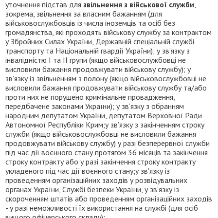
уточнення підстав для
звільнення з військової служби
,
зокрема, звільнення за власним бажанням (для
військовослужбовців із числа іноземців та осіб без
громадянства, які проходять військову службу за контрактом
у Збройних Силах України, Державній спеціальній службі
транспорту та Національній гвардії України); у зв’язку з
інвалідністю І та ІІ групи (якщо військовослужбовці не
висловили бажання продовжувати військову службу); у
зв’язку із звільненням з полону (якщо військовослужбовці не
висловили бажання продовжувати військову службу та/або
проти них не порушено кримінальне провадження,
передбачене законами України); у зв’язку з обранням
народним депутатом України, депутатом Верховної Ради
Автономної Республіки Крим;у зв’язку з закінченням строку
служби (якщо військовослужбовці не висловили бажання
продовжувати військову службу) у разі безперервної служби
під час дії воєнного стану протягом 36 місяців та закінчення
строку контракту або у разі закінчення строку контракту
укладеного під час дії воєнного стану;у зв'язку із
проведенням організаційних заходів у розвідувальних
органах України, Службі безпеки України, у зв’язку із
скороченням штатів або проведенням організаційних заходів
- у разі неможливості їх використання на службі (для осіб
вищого офіцерського складу);