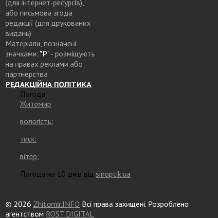
(для інтернет-ресурсів),
або письмова згода
редакції (для друкованих
видань)
Матеріали, позначені
значками:
"Р"
- розміщують
на правах реклами або
партнерства
РЕДАКЦІЙНА ПОЛІТИКА
Погода
Житомир
вологість:
тиск:
вітер:
Погода на 10 днів від
sinoptik.ua
© 2026
Zhitomir.INFO
Всі права захищені. Розроблено
агентством
ROST DIGITAL