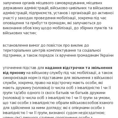
залучення органів місцевого самоврядування, місцевих
державних адміністрацій, військово-цивільних та військових
адміністрацій, підприємств, установ і організацій до активної
участі у заходах проведення мобілізації, зокрема під час
оповіщення та прибуття громадян, які залучаються до
виконання обов’язку щодо мобілізації, до збірних пунктів та
військових частин;
встановлення вимог до повісток про виклик до
територіальних центрів комплектування та соціальної
підтримки, а також порядок їх вручення громадянам України
уточнення підстав для
надання відстрочки та звільнення
від призову
на військову службу під час мобілізації, а також
синхронізація норм із підставами для звільнення з військової
служби, зокрема, право на відстрочку мають особи, які
мають дружину (чоловіка) із числа осіб з інвалідністю І чи II
групи та/або одного із своїх батьків чи батьків дружини
(чоловіка) із числа осіб з інвалідністю I чи II групи за умови,
що такі особи з інвалідністю обрали військовозобов’язаного
для здійснення за ними догляду; які є опікунами особи з
інвалідністю І чи ІІ групи, визнаної судом недієздатною;
члени сім’ї першого ступеню споріднення особи з