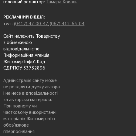
головний редактор:
Тамара Коваль
РЕКЛАМНИЙ ВІДДІЛ:
тел.:
(0412) 47-00-47
,
(067) 412-63-04
Сайт належить Товариству
з обмеженою
відповідальністю
"Інформаційна Агенція
Житомир Інфо". Код
ЄДРПОУ 33732896
Адміністрація сайту може
не розділяти думку автора
і не несе відповідальності
за авторські матеріали.
При повному чи
частковому використанні
матеріалів Житомир.info
обов’язкове
гіперпосилання