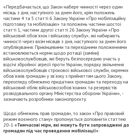
«Передбачається, що Закон набере чинності через один
місяць з дня, наступного за днем його, крім положень
частини 4 та 5 статті 6 Закону України «Про мобілізаційну
підготовку та мобілізацію» та положень частини шостої
статті 1, частини другої статті 26 Закону України «Про
військовий обов’язок і військову службу», які набирають
чинності через вісім місяців з дня, наступного за днем його
опублікування. Прикінцевими та перехідними положеннями
встановлюються норми щодо ротації (заміни)
військовослужбовців, які беруть безпосередню участь у
відсічі збройної агресії проти України, порядку звільнення
військовослужбовців строкової військової служби, окремих
обов’язків громадян у зв’язку з прийняттям цього Закону,
переогляду обмежено придатних громадян та переходу на
військовий облік військовозобов'язаних та резервістів
розвідувального органу Міністерства оборони України», -
зазначають розробники законопроєкту.
Щодо обмежень прав громадян, то закон «Про правовий
режим воєнного стану» пропонується доповнити статтею
20-1
«Тимчасові міри, які можуть бути запроваджені до
громадян під час проведення мобілізації»
: