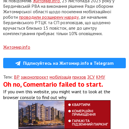
Як повідомляв
Житомир.info
, 23 листопада 2023 року у
Бердичівській РВА на виконання рішення Ради оборони
Житомирської області щодо посилення мобілізаційної
роботи
проводили розширену нараду
, де начальник
Бердичівського РТЦК та СП розповідав, що щоденно
вручається близько 15 повісток, але до центру
комплектування прибуває тільки 10% оповіщених.
Житомир.info
Підписуйтесь на Житомир.info в Telegram
Теги:
ВР
законопроєкт
мобілізація
призов
ЗСУ
КМУ
Oh no, Comentario failed to start.
If you own this website, you might want to look at the
browser console to find out why.