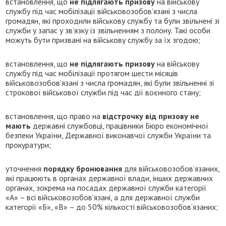
встановлення, що
не підлягають призову
на військову
службу під час мобілізації військовозобов’язані з числа
громадян, які проходили військову службу та були звільнені зі
служби у запас у зв’язку із звільненням з полону. Такі особи
можуть бути призвані на військову службу за їх згодою;
встановлення, що
не підлягають призову
на військову
службу під час мобілізації протягом шести місяців
військовозобов’язані з числа громадян, які були звільненні зі
строкової військової служби під час дії воєнного стану;
встановлення, що право на
відстрочку від призову не
мають
державні службовці, працівники Бюро економічної
безпеки України, Державної виконавчої служби України та
прокуратури;
уточнення
порядку бронювання
для військовозобов’язаних,
які працюють в органах державної влади, інших державних
органах, зокрема на посадах державної служби категорії
«А» – всі військовозобов’язані, а для державної служби
категорії «Б», «В» – до 50% кількості військовозобов’язаних;