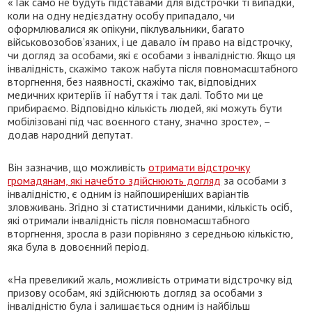
«Так само не будуть підставами для відстрочки ті випадки,
коли на одну недієздатну особу припадало, чи
оформлювалися як опікуни, піклувальники, багато
військовозобов’язаних, і це давало їм право на відстрочку,
чи догляд за особами, які є особами з інвалідністю. Якщо ця
інвалідність, скажімо також набута після повномасштабного
вторгнення, без наявності, скажімо так, відповідних
медичних критеріїв її набуття і так далі. Тобто ми це
прибираємо. Відповідно кількість людей, які можуть бути
мобілізовані під час воєнного стану, значно зросте», –
додав народний депутат.
Він зазначив, що можливість
отримати відстрочку
громадянам, які начебто здійснюють догляд
за особами з
інвалідністю, є одним із найпоширеніших варіантів
зловживань. Згідно зі статистичними даними, кількість осіб,
які отримали інвалідність після повномасштабного
вторгнення, зросла в рази порівняно з середньою кількістю,
яка була в довоєнний період.
«На превеликий жаль, можливість отримати відстрочку від
призову особам, які здійснюють догляд за особами з
інвалідністю була і залишається одним із найбільш