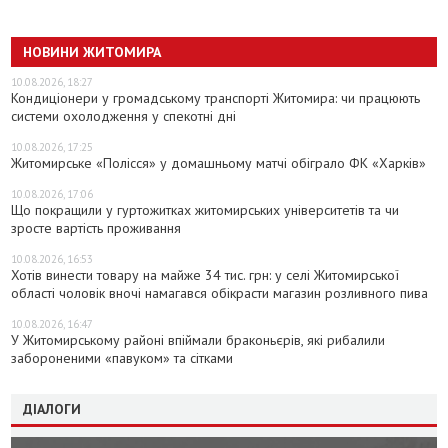
НОВИНИ ЖИТОМИРА
10.08.2026, 18:27
Кондиціонери у громадському транспорті Житомира: чи працюють
системи охолодження у спекотні дні
10.08.2026, 17:25
Житомирське «Полісся» у домашньому матчі обіграло ФК «Харків»
10.08.2026, 17:06
Що покращили у гуртожитках житомирських університетів та чи
зросте вартість проживання
10.08.2026, 16:53
Хотів винести товару на майже 34 тис. грн: у селі Житомирської
області чоловік вночі намагався обікрасти магазин розливного пива
10.08.2026, 16:47
У Житомирському районі впіймали браконьєрів, які рибалили
забороненими «павуком» та сітками
ДІАЛОГИ