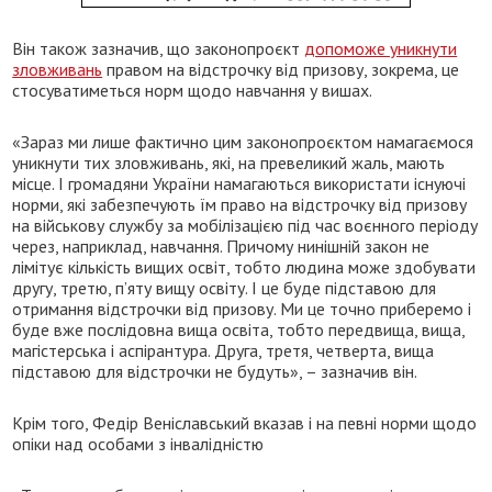
Він також зазначив, що законопроєкт
допоможе уникнути
зловживань
правом на відстрочку від призову, зокрема, це
стосуватиметься норм щодо навчання у вишах.
«Зараз ми лише фактично цим законопроєктом намагаємося
уникнути тих зловживань, які, на превеликий жаль, мають
місце. І громадяни України намагаються використати існуючі
норми, які забезпечують їм право на відстрочку від призову
на військову службу за мобілізацією під час воєнного періоду
через, наприклад, навчання. Причому нинішній закон не
лімітує кількість вищих освіт, тобто людина може здобувати
другу, третю, п’яту вищу освіту. І це буде підставою для
отримання відстрочки від призову. Ми це точно приберемо і
буде вже послідовна вища освіта, тобто передвища, вища,
магістерська і аспірантура. Друга, третя, четверта, вища
підставою для відстрочки не будуть», – зазначив він.
Крім того, Федір Веніславський вказав і на певні норми щодо
опіки над особами з інвалідністю