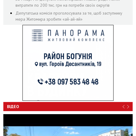
витратити по 200 тис. грн на потреби своїх округів
Депутатська комісія проголосувала за те, щоб заступнику
мера Житомира зробити «ай-ай-яй»
ВІДЕО