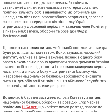
поширених варіантів для зловживань. Як свідчать
статистичні дані, які нам надавала міністерка соціальної
політики, кількість осіб з інвалідністю, які отримали цю
інвалідність після повномасштабного вторгнення, зросла в
рази порівняно з середньою кількістю, яку Україна
отримувала у довоєнний період», – зазначив член Комітету
з питань нацбезпеки, оборони та розвідки Федір
Веніславський.
Це одне з системних питань мобілізаційного, яке вже завтра
буде розглядатися комітетом. Воно, зауважив народний
депутат, чутливе та дуже важливе, позаяк з одного боку
варто максимально повно врахувати права громадян України
і захист осіб з інвалідністю та інших малозахищених верств
населення, а з іншого боку – дотриматися балансу між
інтересами національної безпеки, необхідністю вирішити
питання демобілізації чи звільнення з військової служби тих
захисників, які воюють вже два роки.
Водночас 6 березня заступник голови Комітету з питань
національної безпеки, оборони та розвідки Єгор Чернєв
повідомив
LIGA.net
, що комітет почав розгляд правок до
нового мобілізаційного законопроєкту: на розгляд усіх