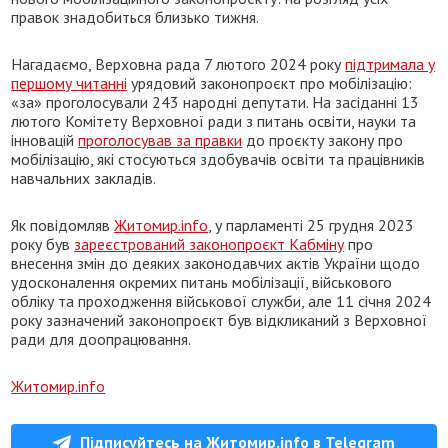
правок знадобиться близько тижня.
Нагадаємо, Верховна рада 7 лютого 2024 року
підтримала у
першому читанні
урядовий законопроєкт про мобілізацію:
«за» проголосували 243 народні депутати. На засіданні 13
лютого Комітету Верховної ради з питань освіти, науки та
інновацій
проголосував за правки
до проєкту закону про
мобілізацію, які стосуються здобувачів освіти та працівників
навчальних закладів.
Як повідомляв
Житомир.info
, у парламенті 25 грудня 2023
року був
зареєстрований законопроєкт Кабміну
про
внесення змін до деяких законодавчих актів України щодо
удосконалення окремих питань мобілізації, військового
обліку та проходження військової служби, але 11 січня 2024
року зазначений законопроєкт був відкликаний з Верховної
ради для доопрацювання.
Житомир.info
Підписуйтесь на Житомир.info в Telegram