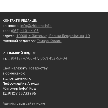
КОНТАКТИ РЕДАКЦІЇ:
ел. пошта:
info@zhitomir.info
тел.:
(067) 410-44-05
адреса:
10008, м.Житомир, Велика Бердичівська, 19
головний редактор:
Тамара Коваль
РЕКЛАМНИЙ ВІДДІЛ:
тел.:
(0412) 47-00-47
,
(067) 412-63-04
Сайт належить Товариству
з обмеженою
відповідальністю
"Інформаційна Агенція
Житомир Інфо". Код
ЄДРПОУ 33732896
Адміністрація сайту може