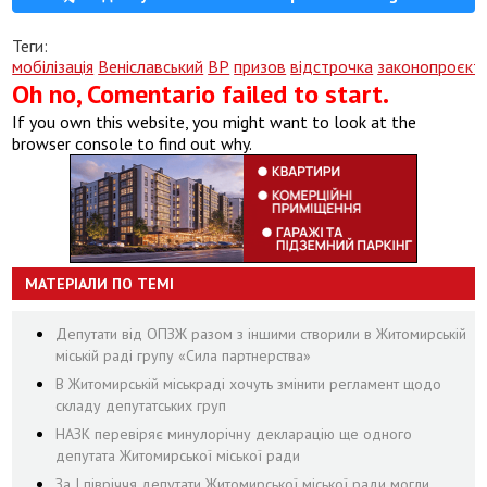
Теги:
мобілізація
Веніславський
ВР
призов
відстрочка
законопроєкт
Oh no, Comentario failed to start.
If you own this website, you might want to look at the
browser console to find out why.
МАТЕРІАЛИ ПО ТЕМІ
Депутати від ОПЗЖ разом з іншими створили в Житомирській
міській раді групу «Сила партнерства»
В Житомирській міськраді хочуть змінити регламент щодо
складу депутатських груп
НАЗК перевіряє минулорічну декларацію ще одного
депутата Житомирської міської ради
За І півріччя депутати Житомирської міської ради могли