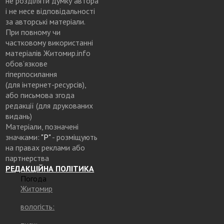
не розділяти думку автора
і не несе відповідальності
за авторські матеріали.
При повному чи
частковому використанні
матеріалів Житомир.info
обов’язкове
гіперпосилання
(для інтернет-ресурсів),
або письмова згода
редакції (для друкованих
видань)
Матеріали, позначені
значками:
"Р"
- розміщують
на правах реклами або
партнерства
РЕДАКЦІЙНА ПОЛІТИКА
Погода
Житомир
вологість: